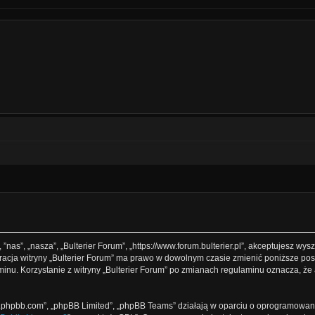
, ”nas”, „nasza”, „Bulterier Forum”, „https://www.forum.bulterier.pl”, akceptujesz w
istracja witryny „Bulterier Forum” ma prawo w dowolnym czasie zmienić poniższe p
laminu. Korzystanie z witryny „Bulterier Forum” po zmianach regulaminu oznacza, ż
www.phpbb.com”, „phpBB Limited”, „phpBB Teams” działają w oparciu o oprogramowan