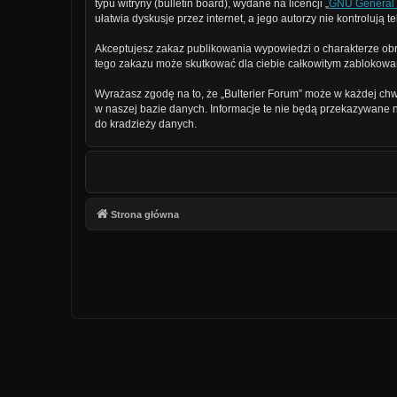
typu witryny (bulletin board), wydane na licencji „
GNU General 
ułatwia dyskusje przez internet, a jego autorzy nie kontroluj
Akceptujesz zakaz publikowania wypowiedzi o charakterze obr
tego zakazu może skutkować dla ciebie całkowitym zablokowan
Wyrażasz zgodę na to, że „Bulterier Forum” może w każdej chw
w naszej bazie danych. Informacje te nie będą przekazywane n
do kradzieży danych.
Strona główna