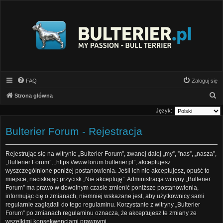
FAQ
Zaloguj się
S
Strona główna
z
Język:
u
Bulterier Forum - Rejestracja
k
a
Rejestrując się na witrynie „Bulterier Forum”, zwanej dalej „my”, ”nas”, „nasza”,
j
„Bulterier Forum”, „https://www.forum.bulterier.pl”, akceptujesz
wyszczególnione poniżej postanowienia. Jeśli ich nie akceptujesz, opuść to
miejsce, naciskając przycisk „Nie akceptuję”. Administracja witryny „Bulterier
Forum” ma prawo w dowolnym czasie zmienić poniższe postanowienia,
informując cię o zmianach, niemniej wskazane jest, aby użytkownicy sami
regularnie zaglądali do tego regulaminu. Korzystanie z witryny „Bulterier
Forum” po zmianach regulaminu oznacza, że akceptujesz te zmiany ze
wszelkimi konsekwencjami prawnymi.