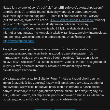
Nasze fora zwane też „one”, „ich”, „je”, „phpBB software”, „www.phpbb.com”,
„phpBB Limited”, „phpBB Teams” działają w oparciu o oprogramowanie
wykorzystujące technologię phpBB, która jest środowiskiem typu witryny
(bulletin board), wydane na licencji „
GNU General Public License v2
” zwanej
też „GPL”. Oprogramowanie jest dostępne do pobrania ze strony
www.phpbb.com
. Oprogramowanie phpBB tylko ułatwia dyskusje przez
internet, a jego autorzy nie kontrolują tekstów zamieszczanych w internecie za
jego pomocą. Więcej informacji o phpBB można znaleźć na stronie
https://www.phpbb.com/
.
Akceptujesz zakaz publikowania wypowiedzi o charakterze obraźliwym,
oszczerczym, propagującym treści niezgodne z polskim prawem lub
naruszającym cudze prawa autorskie i dobra osobiste. Naruszenie tego
zakazu może skutkować dla ciebie całkowitym zablokowaniem dostępu do tej
witryny, a twój dostawca internetu zostanie powiadomiony o twoim
niewłaściwym zachowaniu.
Wyrażasz zgodę na to, że „Bulterier Forum” może w każdej chwili usunąć,
zmienić, przenieść lub zamknąć każdy twój temat, post. Wyrażasz zgodę na
zapisywanie wszystkich podanych przez ciebie informacji w naszej bazie
danych. Informacje te nie będą przekazywane nikomu bez twojej zgody, ale
ani „Bulterier Forum”, ani phpBB nie ponosi odpowiedzialności za włamania
do witryny, podczas których może dojść do kradzieży danych.