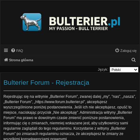
FAQ
Zaloguj się
S
Strona główna
z
Język:
u
Bulterier Forum - Rejestracja
k
a
Rejestrując się na witrynie „Bulterier Forum”, zwanej dalej „my”, ”nas”, „nasza”,
j
„Bulterier Forum”, „https://www.forum.bulterier.pl”, akceptujesz
wyszczególnione poniżej postanowienia. Jeśli ich nie akceptujesz, opuść to
miejsce, naciskając przycisk „Nie akceptuję”. Administracja witryny „Bulterier
Forum” ma prawo w dowolnym czasie zmienić poniższe postanowienia,
informując cię o zmianach, niemniej wskazane jest, aby użytkownicy sami
regularnie zaglądali do tego regulaminu. Korzystanie z witryny „Bulterier
Forum” po zmianach regulaminu oznacza, że akceptujesz te zmiany ze
wszelkimi konsekwencjami prawnymi.