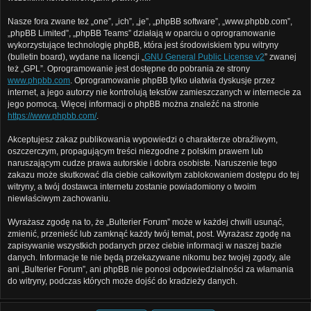
Nasze fora zwane też „one”, „ich”, „je”, „phpBB software”, „www.phpbb.com”,
„phpBB Limited”, „phpBB Teams” działają w oparciu o oprogramowanie
wykorzystujące technologię phpBB, która jest środowiskiem typu witryny
(bulletin board), wydane na licencji „
GNU General Public License v2
” zwanej
też „GPL”. Oprogramowanie jest dostępne do pobrania ze strony
www.phpbb.com
. Oprogramowanie phpBB tylko ułatwia dyskusje przez
internet, a jego autorzy nie kontrolują tekstów zamieszczanych w internecie za
jego pomocą. Więcej informacji o phpBB można znaleźć na stronie
https://www.phpbb.com/
.
Akceptujesz zakaz publikowania wypowiedzi o charakterze obraźliwym,
oszczerczym, propagującym treści niezgodne z polskim prawem lub
naruszającym cudze prawa autorskie i dobra osobiste. Naruszenie tego
zakazu może skutkować dla ciebie całkowitym zablokowaniem dostępu do tej
witryny, a twój dostawca internetu zostanie powiadomiony o twoim
niewłaściwym zachowaniu.
Wyrażasz zgodę na to, że „Bulterier Forum” może w każdej chwili usunąć,
zmienić, przenieść lub zamknąć każdy twój temat, post. Wyrażasz zgodę na
zapisywanie wszystkich podanych przez ciebie informacji w naszej bazie
danych. Informacje te nie będą przekazywane nikomu bez twojej zgody, ale
ani „Bulterier Forum”, ani phpBB nie ponosi odpowiedzialności za włamania
do witryny, podczas których może dojść do kradzieży danych.