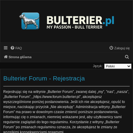
FAQ
Zaloguj się
S
Strona główna
z
Język:
u
Bulterier Forum - Rejestracja
k
a
Rejestrując się na witrynie „Bulterier Forum”, zwanej dalej „my”, ”nas”, „nasza”,
j
„Bulterier Forum”, „https://www.forum.bulterier.pl”, akceptujesz
wyszczególnione poniżej postanowienia. Jeśli ich nie akceptujesz, opuść to
miejsce, naciskając przycisk „Nie akceptuję”. Administracja witryny „Bulterier
Forum” ma prawo w dowolnym czasie zmienić poniższe postanowienia,
informując cię o zmianach, niemniej wskazane jest, aby użytkownicy sami
regularnie zaglądali do tego regulaminu. Korzystanie z witryny „Bulterier
Forum” po zmianach regulaminu oznacza, że akceptujesz te zmiany ze
wszelkimi konsekwencjami prawnymi.