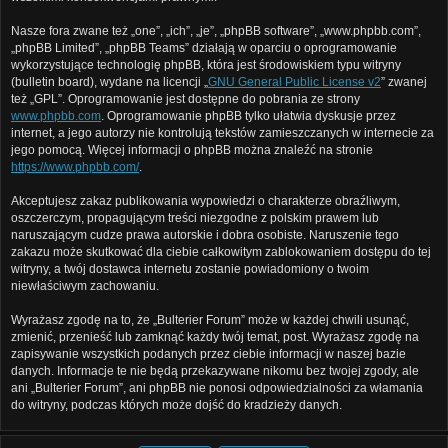
Nasze fora zwane też „one”, „ich”, „je”, „phpBB software”, „www.phpbb.com”,
„phpBB Limited”, „phpBB Teams” działają w oparciu o oprogramowanie
wykorzystujące technologię phpBB, która jest środowiskiem typu witryny
(bulletin board), wydane na licencji „
GNU General Public License v2
” zwanej
też „GPL”. Oprogramowanie jest dostępne do pobrania ze strony
www.phpbb.com
. Oprogramowanie phpBB tylko ułatwia dyskusje przez
internet, a jego autorzy nie kontrolują tekstów zamieszczanych w internecie za
jego pomocą. Więcej informacji o phpBB można znaleźć na stronie
https://www.phpbb.com/
.
Akceptujesz zakaz publikowania wypowiedzi o charakterze obraźliwym,
oszczerczym, propagującym treści niezgodne z polskim prawem lub
naruszającym cudze prawa autorskie i dobra osobiste. Naruszenie tego
zakazu może skutkować dla ciebie całkowitym zablokowaniem dostępu do tej
witryny, a twój dostawca internetu zostanie powiadomiony o twoim
niewłaściwym zachowaniu.
Wyrażasz zgodę na to, że „Bulterier Forum” może w każdej chwili usunąć,
zmienić, przenieść lub zamknąć każdy twój temat, post. Wyrażasz zgodę na
zapisywanie wszystkich podanych przez ciebie informacji w naszej bazie
danych. Informacje te nie będą przekazywane nikomu bez twojej zgody, ale
ani „Bulterier Forum”, ani phpBB nie ponosi odpowiedzialności za włamania
do witryny, podczas których może dojść do kradzieży danych.