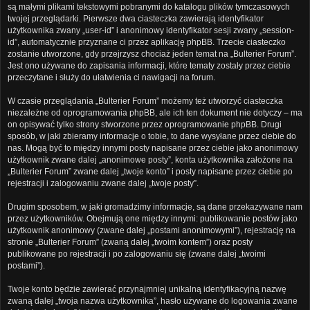
są małymi plikami tekstowymi pobranymi do katalogu plików tymczasowych
twojej przeglądarki. Pierwsze dwa ciasteczka zawierają identyfikator
użytkownika zwany „user-id” i anonimowy identyfikator sesji zwany „session-
id”, automatycznie przyznane ci przez aplikację phpBB. Trzecie ciasteczko
zostanie utworzone, gdy przejrzysz chociaż jeden temat na „Bulterier Forum”.
Jest ono używane do zapisania informacji, które tematy zostały przez ciebie
przeczytane i służy do ułatwienia ci nawigacji na forum.
W czasie przeglądania „Bulterier Forum” możemy też utworzyć ciasteczka
niezależne od oprogramowania phpBB, ale ich ten dokument nie dotyczy – ma
on opisywać tylko strony stworzone przez oprogramowanie phpBB. Drugi
sposób, w jaki zbieramy informacje o tobie, to dane wysyłane przez ciebie do
nas. Mogą być to między innymi posty napisane przez ciebie jako anonimowy
użytkownik zwane dalej „anonimowe posty”, konta użytkownika założone na
„Bulterier Forum” zwane dalej „twoje konto” i posty napisane przez ciebie po
rejestracji i zalogowaniu zwane dalej „twoje posty”.
Drugim sposobem, w jaki gromadzimy informacje, są dane przekazywane nam
przez użytkowników. Obejmują one między innymi: publikowanie postów jako
użytkownik anonimowy (zwane dalej „postami anonimowymi”), rejestrację na
stronie „Bulterier Forum” (zwaną dalej „twoim kontem”) oraz posty
publikowane po rejestracji i po zalogowaniu się (zwane dalej „twoimi
postami”).
Twoje konto będzie zawierać przynajmniej unikalną identyfikacyjną nazwę
zwaną dalej „twoja nazwa użytkownika”, hasło używane do logowania zwane