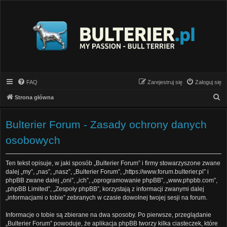
FAQ
Zarejestruj się
Zaloguj się
S
Strona główna
z
u
Bulterier Forum - Zasady ochrony danych
k
osobowych
a
j
Ten tekst opisuje, w jaki sposób „Bulterier Forum” i firmy stowarzyszone zwane
dalej „my”, „nas”, „nasz”, „Bulterier Forum”, „https://www.forum.bulterier.pl” i
phpBB zwane dalej „oni”, „ich”, „oprogramowanie phpBB”, „www.phpbb.com”,
„phpBB Limited”, „Zespoły phpBB”, korzystają z informacji zwanymi dalej
„informacjami o tobie” zebranych w czasie dowolnej twojej sesji na forum.
Informacje o tobie są zbierane na dwa sposoby. Po pierwsze, przeglądanie
„Bulterier Forum” powoduje, że aplikacja phpBB tworzy kilka ciasteczek, które