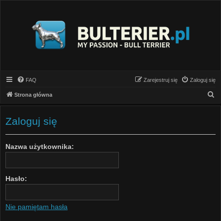
FAQ
Zarejestruj się
Zaloguj się
S
Strona główna
z
u
Zaloguj się
k
a
Nazwa użytkownika:
j
Hasło:
Nie pamiętam hasła