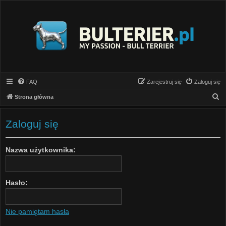
FAQ
Zarejestruj się
Zaloguj się
S
Strona główna
z
u
Zaloguj się
k
a
Nazwa użytkownika:
j
Hasło:
Nie pamiętam hasła