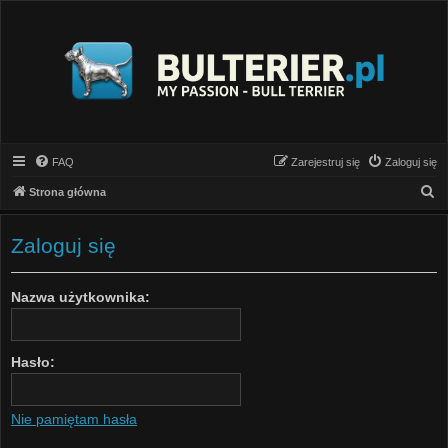
FAQ
Zarejestruj się
Zaloguj się
S
Strona główna
z
u
Zaloguj się
k
a
Nazwa użytkownika:
j
Hasło:
Nie pamiętam hasła