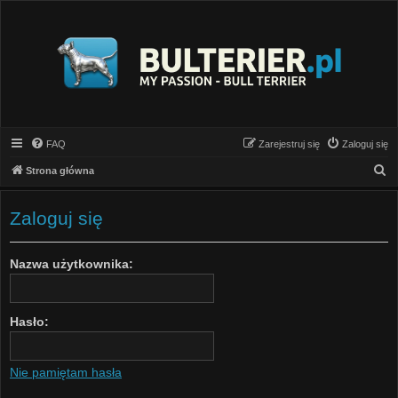
FAQ
Zarejestruj się
Zaloguj się
S
Strona główna
z
u
Zaloguj się
k
a
Nazwa użytkownika:
j
Hasło:
Nie pamiętam hasła