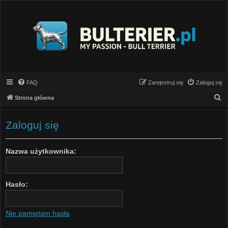
FAQ
Zarejestruj się
Zaloguj się
S
Strona główna
z
u
Zaloguj się
k
a
Nazwa użytkownika:
j
Hasło:
Nie pamiętam hasła