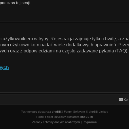
podczas tej sesji
użytkownikiem witryny. Rejestracja zajmuje tylko chwilę, a zn
owanym użytkownikom nadać wiele dodatkowych uprawnień. Przed
ch oraz z odpowiedziami na często zadawane pytania (FAQ), 
wych
Kon
Technologię dostarcza
phpBB
® Forum Software © phpBB Limited
Polski pakiet językowy dostarcza
phpBB.pl
Zasady ochrony danych osobowych
|
Regulamin