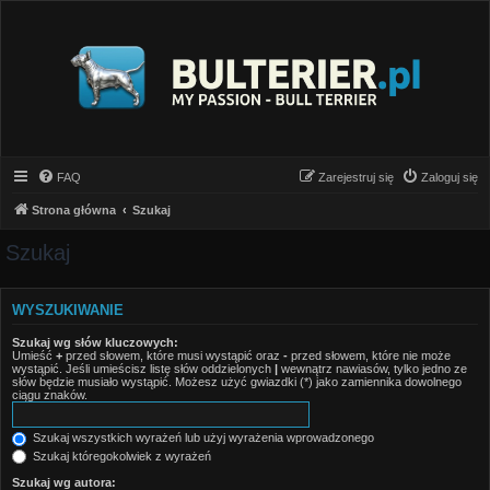
FAQ
Zarejestruj się
Zaloguj się
Strona główna
Szukaj
Szukaj
WYSZUKIWANIE
Szukaj wg słów kluczowych:
Umieść
+
przed słowem, które musi wystąpić oraz
-
przed słowem, które nie może
wystąpić. Jeśli umieścisz listę słów oddzielonych
|
wewnątrz nawiasów, tylko jedno ze
słów będzie musiało wystąpić. Możesz użyć gwiazdki (*) jako zamiennika dowolnego
ciągu znaków.
Szukaj wszystkich wyrażeń lub użyj wyrażenia wprowadzonego
Szukaj któregokolwiek z wyrażeń
Szukaj wg autora: