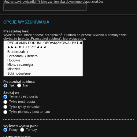
Można użyć gwiazdki (*) jako zamiennika dowolnego ciągu znaków.
OPCJE WYSZUKIWANIA
Przeszukaj fora:
Wybierz fora, które chcesz przeszukać. Subfora są przeszukiwane automatycznie,
chyba że funkcja „Przeszukuj subfora”, jest wyłączona.
Przeszukaj subfora:
Tak
Nie
Szukaj w:
Temat i treść posta
Tylko treść posta
Tylko tytuły tematów
Tylko pierwszy post tematu
Wyświetl wyniki jako:
Posty
Tematy