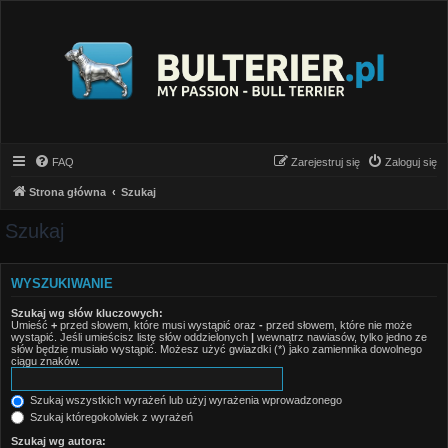
FAQ
Zarejestruj się
Zaloguj się
Strona główna
Szukaj
Szukaj
WYSZUKIWANIE
Szukaj wg słów kluczowych:
Umieść
+
przed słowem, które musi wystąpić oraz
-
przed słowem, które nie może
wystąpić. Jeśli umieścisz listę słów oddzielonych
|
wewnątrz nawiasów, tylko jedno ze
słów będzie musiało wystąpić. Możesz użyć gwiazdki (*) jako zamiennika dowolnego
ciągu znaków.
Szukaj wszystkich wyrażeń lub użyj wyrażenia wprowadzonego
Szukaj któregokolwiek z wyrażeń
Szukaj wg autora: