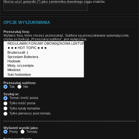
Można użyć gwiazdki (*) jako zamiennika dowolnego ciągu znaków.
OPCJE WYSZUKIWANIA
Przeszukaj fora:
Wybierz fora, które chcesz przeszukać. Subfora są przeszukiwane automatycznie,
chyba że funkcja „Przeszukuj subfora”, jest wyłączona.
Przeszukaj subfora:
Tak
Nie
Szukaj w:
Temat i treść posta
Tylko treść posta
Tylko tytuły tematów
Tylko pierwszy post tematu
Wyświetl wyniki jako:
Posty
Tematy