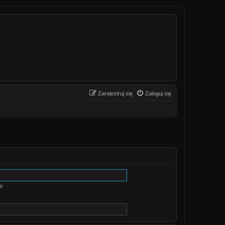
Zarejestruj się
Zaloguj się
o