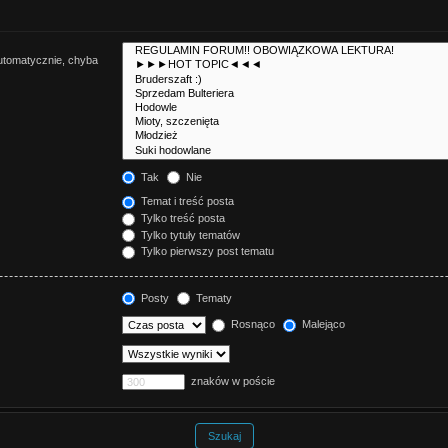
utomatycznie, chyba
Tak
Nie
Temat i treść posta
Tylko treść posta
Tylko tytuły tematów
Tylko pierwszy post tematu
Posty
Tematy
Rosnąco
Malejąco
znaków w poście