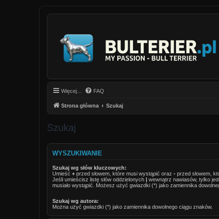
Więcej…
FAQ
Strona główna
Szukaj
Szukaj
WYSZUKIWANIE
Szukaj wg słów kluczowych:
Umieść
+
przed słowem, które musi wystąpić oraz
-
przed słowem, któ
Jeśli umieścisz listę słów oddzielonych
|
wewnątrz nawiasów, tylko jed
musiało wystąpić. Możesz użyć gwiazdki (*) jako zamiennika dowolne
Szukaj wg autora:
Można użyć gwiazdki (*) jako zamiennika dowolnego ciągu znaków.