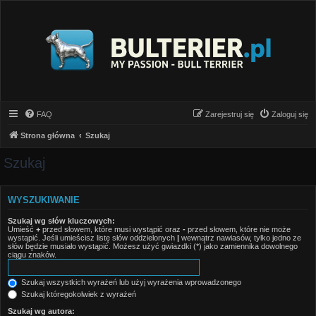
FAQ
Zarejestruj się
Zaloguj się
Strona główna
Szukaj
Szukaj
WYSZUKIWANIE
Szukaj wg słów kluczowych:
Umieść
+
przed słowem, które musi wystąpić oraz
-
przed słowem, które nie może
wystąpić. Jeśli umieścisz listę słów oddzielonych
|
wewnątrz nawiasów, tylko jedno ze
słów będzie musiało wystąpić. Możesz użyć gwiazdki (*) jako zamiennika dowolnego
ciągu znaków.
Szukaj wszystkich wyrażeń lub użyj wyrażenia wprowadzonego
Szukaj któregokolwiek z wyrażeń
Szukaj wg autora: