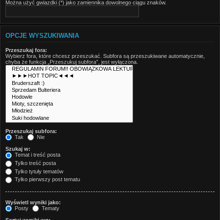
Można użyć gwiazdki (*) jako zamiennika dowolnego ciągu znaków.
OPCJE WYSZUKIWANIA
Przeszukaj fora:
Wybierz fora, które chcesz przeszukać. Subfora są przeszukiwane automatycznie,
chyba że funkcja „Przeszukuj subfora”, jest wyłączona.
Przeszukaj subfora:
Tak
Nie
Szukaj w:
Temat i treść posta
Tylko treść posta
Tylko tytuły tematów
Tylko pierwszy post tematu
Wyświetl wyniki jako:
Posty
Tematy