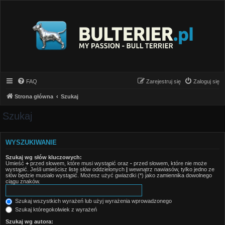
FAQ
Zarejestruj się
Zaloguj się
Strona główna
Szukaj
Szukaj
WYSZUKIWANIE
Szukaj wg słów kluczowych:
Umieść
+
przed słowem, które musi wystąpić oraz
-
przed słowem, które nie może
wystąpić. Jeśli umieścisz listę słów oddzielonych
|
wewnątrz nawiasów, tylko jedno ze
słów będzie musiało wystąpić. Możesz użyć gwiazdki (*) jako zamiennika dowolnego
ciągu znaków.
Szukaj wszystkich wyrażeń lub użyj wyrażenia wprowadzonego
Szukaj któregokolwiek z wyrażeń
Szukaj wg autora: