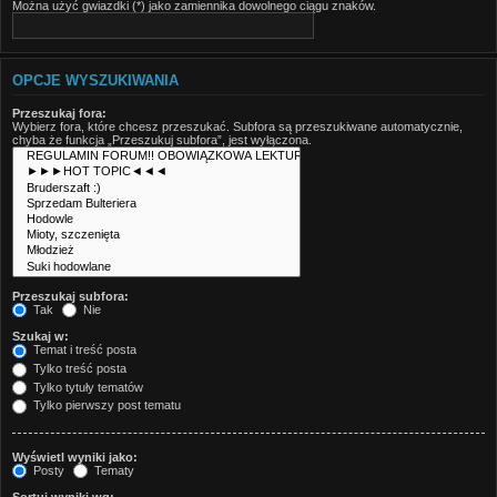
Można użyć gwiazdki (*) jako zamiennika dowolnego ciągu znaków.
OPCJE WYSZUKIWANIA
Przeszukaj fora:
Wybierz fora, które chcesz przeszukać. Subfora są przeszukiwane automatycznie,
chyba że funkcja „Przeszukuj subfora”, jest wyłączona.
Przeszukaj subfora:
Tak
Nie
Szukaj w:
Temat i treść posta
Tylko treść posta
Tylko tytuły tematów
Tylko pierwszy post tematu
Wyświetl wyniki jako:
Posty
Tematy