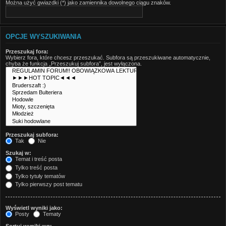
Można użyć gwiazdki (*) jako zamiennika dowolnego ciągu znaków.
OPCJE WYSZUKIWANIA
Przeszukaj fora:
Wybierz fora, które chcesz przeszukać. Subfora są przeszukiwane automatycznie,
chyba że funkcja „Przeszukuj subfora”, jest wyłączona.
Przeszukaj subfora:
Tak
Nie
Szukaj w:
Temat i treść posta
Tylko treść posta
Tylko tytuły tematów
Tylko pierwszy post tematu
Wyświetl wyniki jako:
Posty
Tematy