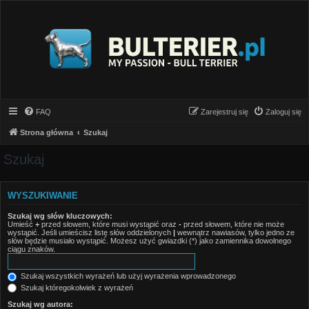
FAQ
Zarejestruj się
Zaloguj się
Strona główna
Szukaj
Szukaj
WYSZUKIWANIE
Szukaj wg słów kluczowych:
Umieść
+
przed słowem, które musi wystąpić oraz
-
przed słowem, które nie może
wystąpić. Jeśli umieścisz listę słów oddzielonych
|
wewnątrz nawiasów, tylko jedno ze
słów będzie musiało wystąpić. Możesz użyć gwiazdki (*) jako zamiennika dowolnego
ciągu znaków.
Szukaj wszystkich wyrażeń lub użyj wyrażenia wprowadzonego
Szukaj któregokolwiek z wyrażeń
Szukaj wg autora: