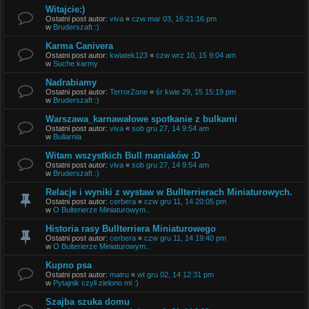
Witajcie:)
Ostatni post autor:
viva
«
czw mar 03, 16 21:16 pm
w
Bruderszaft :)
Karma Canivera
Ostatni post autor:
kwiatek123
«
czw wrz 10, 15 9:04 am
w
Suche karmy
Nadrabiamy
Ostatni post autor:
TerrorZone
«
śr kwie 29, 15 15:19 pm
w
Bruderszaft :)
Warszawa_karnawałowe spotkanie z bulkami
Ostatni post autor:
viva
«
sob gru 27, 14 9:54 am
w
Bullarnia
Witam wszystkich Bull maniaków :D
Ostatni post autor:
viva
«
sob gru 27, 14 9:54 am
w
Bruderszaft :)
Relacje i wyniki z wystaw w Bullterrierach Miniaturowych.
Ostatni post autor:
cerbera
«
czw gru 11, 14 20:05 pm
w
O Bulterierze Miniaturowym..
Historia rasy Bullterriera Miniaturowego
Ostatni post autor:
cerbera
«
czw gru 11, 14 19:40 pm
w
O Bulterierze Miniaturowym..
Kupno psa
Ostatni post autor:
matru
«
wt gru 02, 14 12:31 pm
w
Pytajnik czyli zielono mi :)
Szajba szuka domu