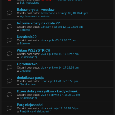
w
Suki hodowlane
Bahawiorysta - wrocław
Ostatni post autor:
TerrorZone
«
śr maja 09, 18 18:45 pm
w
Wychowanie i szkolenie
Różowe krosty na czole ??
Ostatni post autor:
JanSam
«
wt gru 12, 17 18:05 pm
w
Zdrowie
Uczulenie??
Ostatni post autor:
viva
«
pt lis 03, 17 20:07 pm
w
Zdrowie
Witam WSZYSTKICH
Ostatni post autor:
viva
«
pt kwie 14, 17 18:42 pm
w
Bruderszaft :)
Ogrodnictwo
Ostatni post autor:
viva
«
pt kwie 14, 17 18:38 pm
w
Clubbing
dodatkowa pasja
Ostatni post autor:
Karin
«
pn lut 20, 17 16:58 pm
w
Gorzkie żale...
Dzień dobry wszystkim - kiedykolwiek...
Ostatni post autor:
viva
«
sob wrz 17, 16 23:12 pm
w
Bruderszaft :)
Parę niejasności
Ostatni post autor:
viva
«
wt maja 17, 16 18:04 pm
w
Pytajnik czyli zielono mi :)