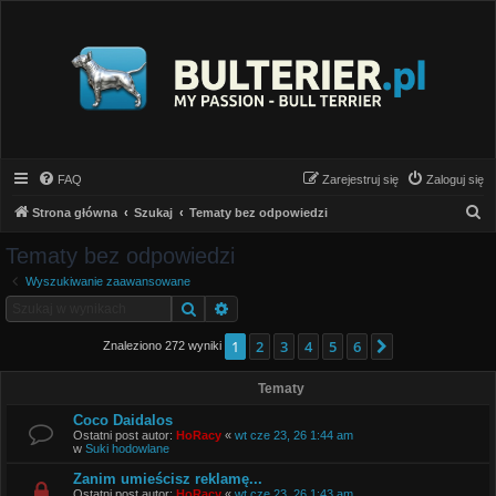
FAQ
Zarejestruj się
Zaloguj się
S
Strona główna
Szukaj
Tematy bez odpowiedzi
z
Tematy bez odpowiedzi
u
Wyszukiwanie zaawansowane
k
Szukaj
Wyszukiwanie zaawansowane
a
1
2
3
4
5
6
Następna
j
Znaleziono 272 wyniki
Tematy
Coco Daidalos
Ostatni post autor:
HoRacy
«
wt cze 23, 26 1:44 am
w
Suki hodowlane
Zanim umieścisz reklamę...
Ostatni post autor:
HoRacy
«
wt cze 23, 26 1:43 am