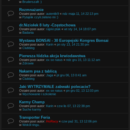
w
Bruderszaft :)
Rozmnażanie
Ostatni post autor:
autentik9
«
ndz maja 11, 14 22:13 pm
w
Pytajnik czyli zielono mi :)
dr.Niziołek 8 luty -Częstochowa
Ostatni post autor:
rajski ptak
«
wt sty 14, 14 18:07 pm
w
Badania
Wystawa BONSAI - 30 Europejski Kongres Bonsai
Ostatni post autor:
Karin
«
pn sty 13, 14 21:30 pm
w
Clubbing
Pierwsza łódzka akcja krwiodawstwa
Ostatni post autor:
ex se natus
«
ndz gru 15, 13 11:12 am
w
Zdrowie
Nakarm psa z tablicą
Ostatni post autor:
Jaga
«
pt gru 06, 13 0:41 am
w
Clubbing
Jaki WYTRZYMAŁE zabwaki polecacie?
Ostatni post autor:
ex se natus
«
pn gru 02, 13 12:03 pm
w
Wychowanie i szkolenie
Karmy Champ
Ostatni post autor:
Karin
«
czw lis 07, 13 22:38 pm
w
Suche karmy
Transporter Feria
Ostatni post autor:
HoRacy
«
czw paź 31, 13 12:06 pm
w
Wokół ringu..