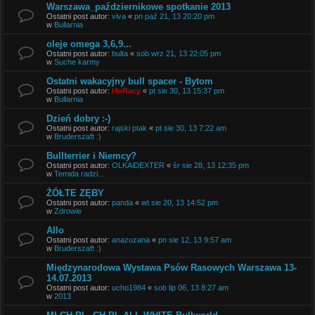
Warszawa_październikowe spotkanie 2013
Ostatni post autor:
viva
«
pn paź 21, 13 20:20 pm
w
Bullarnia
oleje omega 3,6,9...
Ostatni post autor:
bulta
«
sob wrz 21, 13 22:05 pm
w
Suche karmy
Ostatni wakacyjny bull spacer - Bytom
Ostatni post autor:
HoRacy
«
pt sie 30, 13 15:37 pm
w
Bullarnia
Dzień dobry :-)
Ostatni post autor:
rajski ptak
«
pt sie 30, 13 7:22 am
w
Bruderszaft :)
Bullterrier i Niemcy?
Ostatni post autor:
OLKAiDEXTER
«
śr sie 28, 13 12:35 pm
w
Temida radzi...
ŻÓŁTE ZĘBY
Ostatni post autor:
panda
«
wt sie 20, 13 14:52 pm
w
Zdrowie
Allo
Ostatni post autor:
anazuzana
«
pn sie 12, 13 9:57 am
w
Bruderszaft :)
Międzynarodowa Wystawa Psów Rasowych Warszawa 13-
14.07.2013
Ostatni post autor:
ucho1984
«
sob lip 06, 13 8:27 am
w
2013