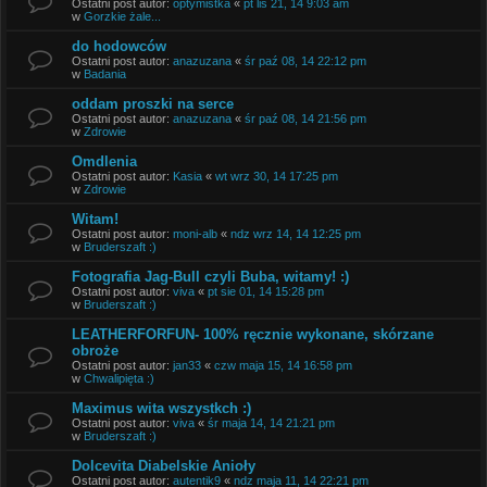
Ostatni post autor:
optymistka
«
pt lis 21, 14 9:03 am
w
Gorzkie żale...
do hodowców
Ostatni post autor:
anazuzana
«
śr paź 08, 14 22:12 pm
w
Badania
oddam proszki na serce
Ostatni post autor:
anazuzana
«
śr paź 08, 14 21:56 pm
w
Zdrowie
Omdlenia
Ostatni post autor:
Kasia
«
wt wrz 30, 14 17:25 pm
w
Zdrowie
Witam!
Ostatni post autor:
moni-alb
«
ndz wrz 14, 14 12:25 pm
w
Bruderszaft :)
Fotografia Jag-Bull czyli Buba, witamy! :)
Ostatni post autor:
viva
«
pt sie 01, 14 15:28 pm
w
Bruderszaft :)
LEATHERFORFUN- 100% ręcznie wykonane, skórzane
obroże
Ostatni post autor:
jan33
«
czw maja 15, 14 16:58 pm
w
Chwalipięta :)
Maximus wita wszystkch :)
Ostatni post autor:
viva
«
śr maja 14, 14 21:21 pm
w
Bruderszaft :)
Dolcevita Diabelskie Anioły
Ostatni post autor:
autentik9
«
ndz maja 11, 14 22:21 pm