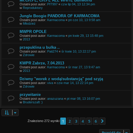
Mł.CH.PL, CH.PL ALL WHITE Bullworld
Ostatni post autor:
PIT997
«
czw lip 04, 13 12:34 pm
w
Reproduktory
Jungle Boogie PANDORA OF KARMACOMA
Ostatni post autor:
Karmacoma
«
pn cze 10, 13 9:58 am
w
Młodzież
MWPR OPOLE
Ostatni post autor:
Karmacoma
«
pn kwie 29, 13 15:48 pm
w
2013
przepuklina u bulka ..
Ostatni post autor:
Pati274
«
śr kwie 10, 13 22:17 pm
w
Zdrowie
KWPR Zabrze, 7.04.2013
Ostatni post autor:
Karmacoma
«
śr mar 27, 13 9:47 am
w
2013
Dziwny "worek z wodą/substancją" pod szyją
Ostatni post autor:
viva
«
czw mar 14, 13 22:14 pm
w
Zdrowie
przywitanie
Ostatni post autor:
anazuzana
«
pt mar 08, 13 16:07 pm
w
Bruderszaft :)
1
2
3
4
5
6
Następna
Znaleziono 272 wyniki
Przejdź do