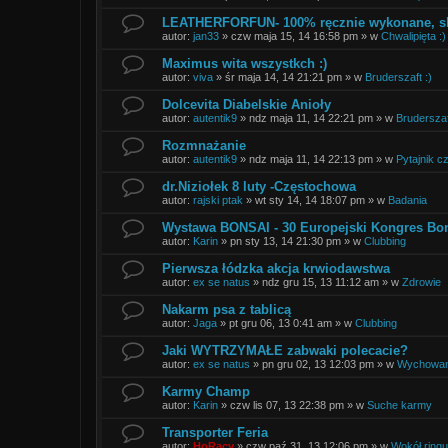
LEATHERFORFUN- 100% ręcznie wykonane, s
autor:
jan33
»
czw maja 15, 14 16:58 pm
» w
Chwalipięta :)
Maximus wita wszystkch :)
autor:
viva
»
śr maja 14, 14 21:21 pm
» w
Bruderszaft :)
Dolcevita Diabelskie Anioły
autor:
autentik9
»
ndz maja 11, 14 22:21 pm
» w
Bruderszaf
Rozmnażanie
autor:
autentik9
»
ndz maja 11, 14 22:13 pm
» w
Pytajnik cz
dr.Niziołek 8 luty -Częstochowa
autor:
rajski ptak
»
wt sty 14, 14 18:07 pm
» w
Badania
Wystawa BONSAI - 30 Europejski Kongres Bo
autor:
Karin
»
pn sty 13, 14 21:30 pm
» w
Clubbing
Pierwsza łódzka akcja krwiodawstwa
autor:
ex se natus
»
ndz gru 15, 13 11:12 am
» w
Zdrowie
Nakarm psa z tablicą
autor:
Jaga
»
pt gru 06, 13 0:41 am
» w
Clubbing
Jaki WYTRZYMAŁE zabwaki polecacie?
autor:
ex se natus
»
pn gru 02, 13 12:03 pm
» w
Wychowani
Karmy Champ
autor:
Karin
»
czw lis 07, 13 22:38 pm
» w
Suche karmy
Transporter Feria
autor:
HoRacy
»
czw paź 31, 13 12:06 pm
» w
Wokół ringu