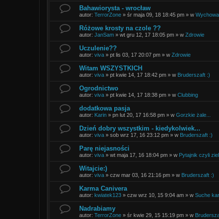
Bahawiorysta - wrocław
autor:
TerrorZone
»
śr maja 09, 18 18:45 pm
» w
Wychowani
Różowe krosty na czole ??
autor:
JanSam
»
wt gru 12, 17 18:05 pm
» w
Zdrowie
Uczulenie??
autor:
viva
»
pt lis 03, 17 20:07 pm
» w
Zdrowie
Witam WSZYSTKICH
autor:
viva
»
pt kwie 14, 17 18:42 pm
» w
Bruderszaft :)
Ogrodnictwo
autor:
viva
»
pt kwie 14, 17 18:38 pm
» w
Clubbing
dodatkowa pasja
autor:
Karin
»
pn lut 20, 17 16:58 pm
» w
Gorzkie żale...
Dzień dobry wszystkim - kiedykolwiek...
autor:
viva
»
sob wrz 17, 16 23:12 pm
» w
Bruderszaft :)
Parę niejasności
autor:
viva
»
wt maja 17, 16 18:04 pm
» w
Pytajnik czyli zie
Witajcie:)
autor:
viva
»
czw mar 03, 16 21:16 pm
» w
Bruderszaft :)
Karma Canivera
autor:
kwiatek123
»
czw wrz 10, 15 9:04 am
» w
Suche ka
Nadrabiamy
autor:
TerrorZone
»
śr kwie 29, 15 15:19 pm
» w
Bruderszaf