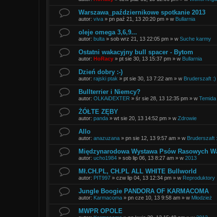
Warszawa_październikowe spotkanie 2013
autor:
viva
»
pn paź 21, 13 20:20 pm
» w
Bullarnia
oleje omega 3,6,9...
autor:
bulta
»
sob wrz 21, 13 22:05 pm
» w
Suche karmy
Ostatni wakacyjny bull spacer - Bytom
autor:
HoRacy
»
pt sie 30, 13 15:37 pm
» w
Bullarnia
Dzień dobry :-)
autor:
rajski ptak
»
pt sie 30, 13 7:22 am
» w
Bruderszaft :)
Bullterrier i Niemcy?
autor:
OLKAiDEXTER
»
śr sie 28, 13 12:35 pm
» w
Temida 
ŻÓŁTE ZĘBY
autor:
panda
»
wt sie 20, 13 14:52 pm
» w
Zdrowie
Allo
autor:
anazuzana
»
pn sie 12, 13 9:57 am
» w
Bruderszaft 
Międzynarodowa Wystawa Psów Rasowych War
autor:
ucho1984
»
sob lip 06, 13 8:27 am
» w
2013
Mł.CH.PL, CH.PL ALL WHITE Bullworld
autor:
PIT997
»
czw lip 04, 13 12:34 pm
» w
Reproduktory
Jungle Boogie PANDORA OF KARMACOMA
autor:
Karmacoma
»
pn cze 10, 13 9:58 am
» w
Młodzież
MWPR OPOLE