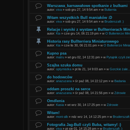
Warszawa_karnawałowe spotkanie z bulkami
autor:
viva
»
sob gru 27, 14 9:54 am
» w
Bullarnia
Witam wszystkich Bull maniaków :D
autor:
viva
»
sob gru 27, 14 9:54 am
» w
Bruderszaft :)
Relacje i wyniki z wystaw w Bullterrierach Mi
autor:
Kia
»
czw gru 14, 06 21:19 pm
» w
O Bulterierze Min
Historia rasy Bullterriera Miniaturowego
autor:
Kia
»
czw lis 30, 06 21:01 pm
» w
O Bulterierze Mini
Kupno psa
autor:
matru
»
wt gru 02, 14 12:31 pm
» w
Pytajnik czyli zie
Szajba szuka domu
autor:
optymistka
»
pt lis 21, 14 9:03 am
» w
Gorzkie żale..
do hodowców
autor:
anazuzana
»
śr paź 08, 14 22:12 pm
» w
Badania
oddam proszki na serce
autor:
anazuzana
»
śr paź 08, 14 21:56 pm
» w
Zdrowie
Omdlenia
autor:
Kasia
»
wt wrz 30, 14 17:25 pm
» w
Zdrowie
Witam!
autor:
moni-alb
»
ndz wrz 14, 14 12:25 pm
» w
Bruderszaft 
Fotografia Jag-Bull czyli Buba, witamy! :)
autor:
viva
»
pt sie 01, 14 15:28 pm
» w
Bruderszaft :)