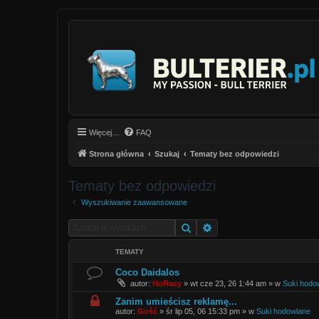
Więcej…
FAQ
Strona główna
Szukaj
Tematy bez odpowiedzi
Tematy bez odpowiedzi
Wyszukiwanie zaawansowane
Szukaj
Wyszukiwanie zaawan
TEMATY
Coco Daidalos
autor:
HoRacy
»
wt cze 23, 26 1:44 am
» w
Suki hodo
Zanim umieścisz reklamę...
autor:
Gość
»
śr lip 05, 06 15:33 pm
» w
Suki hodowlane