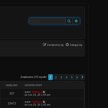
Szukaj
Wyszukiwanie zaa
Zarejestruj się
Zaloguj się
1
2
3
4
5
6
Następna
Znaleziono 272 wyniki
ODSŁONY
OSTATNI POST
O
autor:
HoRacy
O
337
s
wt cze 23, 26 1:44 am
t
d
a
O
autor:
HoRacy
O
15472
t
s
wt cze 23, 26 1:43 am
s
n
t