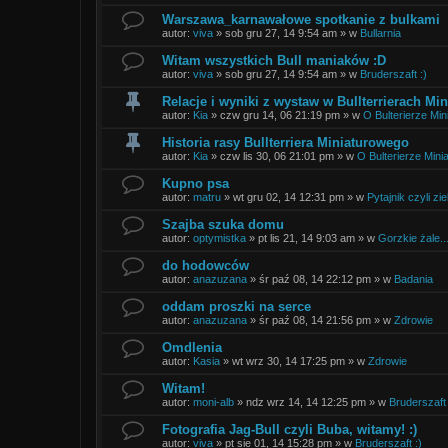
Warszawa_karnawałowe spotkanie z bulkami
autor:
viva
»
sob gru 27, 14 9:54 am
» w
Bullarnia
Witam wszystkich Bull maniaków :D
autor:
viva
»
sob gru 27, 14 9:54 am
» w
Bruderszaft :)
Relacje i wyniki z wystaw w Bullterrierach Mi
autor:
Kia
»
czw gru 14, 06 21:19 pm
» w
O Bulterierze Min
Historia rasy Bullterriera Miniaturowego
autor:
Kia
»
czw lis 30, 06 21:01 pm
» w
O Bulterierze Mini
Kupno psa
autor:
matru
»
wt gru 02, 14 12:31 pm
» w
Pytajnik czyli zie
Szajba szuka domu
autor:
optymistka
»
pt lis 21, 14 9:03 am
» w
Gorzkie żale..
do hodowców
autor:
anazuzana
»
śr paź 08, 14 22:12 pm
» w
Badania
oddam proszki na serce
autor:
anazuzana
»
śr paź 08, 14 21:56 pm
» w
Zdrowie
Omdlenia
autor:
Kasia
»
wt wrz 30, 14 17:25 pm
» w
Zdrowie
Witam!
autor:
moni-alb
»
ndz wrz 14, 14 12:25 pm
» w
Bruderszaft 
Fotografia Jag-Bull czyli Buba, witamy! :)
autor:
viva
»
pt sie 01, 14 15:28 pm
» w
Bruderszaft :)