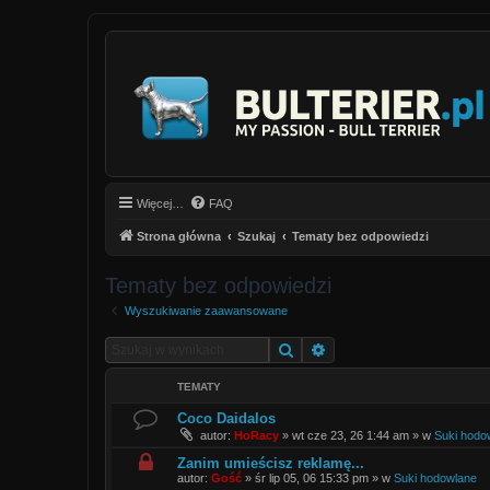
Więcej…
FAQ
Strona główna
Szukaj
Tematy bez odpowiedzi
Tematy bez odpowiedzi
Wyszukiwanie zaawansowane
Szukaj
Wyszukiwanie zaawan
TEMATY
Coco Daidalos
autor:
HoRacy
»
wt cze 23, 26 1:44 am
» w
Suki hodo
Zanim umieścisz reklamę...
autor:
Gość
»
śr lip 05, 06 15:33 pm
» w
Suki hodowlane