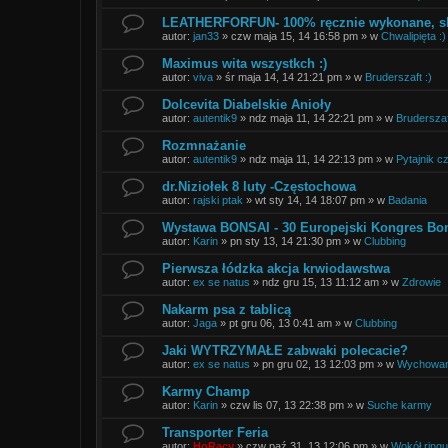
LEATHERFORFUN- 100% ręcznie wykonane, s
autor:
jan33
»
czw maja 15, 14 16:58 pm
» w
Chwalipięta :)
Maximus wita wszystkch :)
autor:
viva
»
śr maja 14, 14 21:21 pm
» w
Bruderszaft :)
Dolcevita Diabelskie Anioły
autor:
autentik9
»
ndz maja 11, 14 22:21 pm
» w
Bruderszaf
Rozmnażanie
autor:
autentik9
»
ndz maja 11, 14 22:13 pm
» w
Pytajnik cz
dr.Niziołek 8 luty -Częstochowa
autor:
rajski ptak
»
wt sty 14, 14 18:07 pm
» w
Badania
Wystawa BONSAI - 30 Europejski Kongres Bo
autor:
Karin
»
pn sty 13, 14 21:30 pm
» w
Clubbing
Pierwsza łódzka akcja krwiodawstwa
autor:
ex se natus
»
ndz gru 15, 13 11:12 am
» w
Zdrowie
Nakarm psa z tablicą
autor:
Jaga
»
pt gru 06, 13 0:41 am
» w
Clubbing
Jaki WYTRZYMAŁE zabwaki polecacie?
autor:
ex se natus
»
pn gru 02, 13 12:03 pm
» w
Wychowani
Karmy Champ
autor:
Karin
»
czw lis 07, 13 22:38 pm
» w
Suche karmy
Transporter Feria
autor:
HoRacy
»
czw paź 31, 13 12:06 pm
» w
Wokół ringu