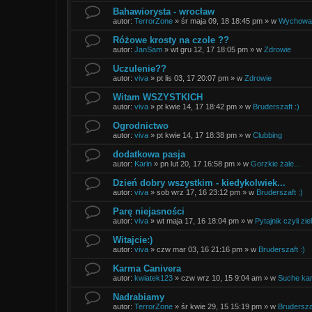
Bahawiorysta - wrocław
autor:
TerrorZone
»
śr maja 09, 18 18:45 pm
» w
Wychowani
Różowe krosty na czole ??
autor:
JanSam
»
wt gru 12, 17 18:05 pm
» w
Zdrowie
Uczulenie??
autor:
viva
»
pt lis 03, 17 20:07 pm
» w
Zdrowie
Witam WSZYSTKICH
autor:
viva
»
pt kwie 14, 17 18:42 pm
» w
Bruderszaft :)
Ogrodnictwo
autor:
viva
»
pt kwie 14, 17 18:38 pm
» w
Clubbing
dodatkowa pasja
autor:
Karin
»
pn lut 20, 17 16:58 pm
» w
Gorzkie żale...
Dzień dobry wszystkim - kiedykolwiek...
autor:
viva
»
sob wrz 17, 16 23:12 pm
» w
Bruderszaft :)
Parę niejasności
autor:
viva
»
wt maja 17, 16 18:04 pm
» w
Pytajnik czyli zie
Witajcie:)
autor:
viva
»
czw mar 03, 16 21:16 pm
» w
Bruderszaft :)
Karma Canivera
autor:
kwiatek123
»
czw wrz 10, 15 9:04 am
» w
Suche ka
Nadrabiamy
autor:
TerrorZone
»
śr kwie 29, 15 15:19 pm
» w
Bruderszaf