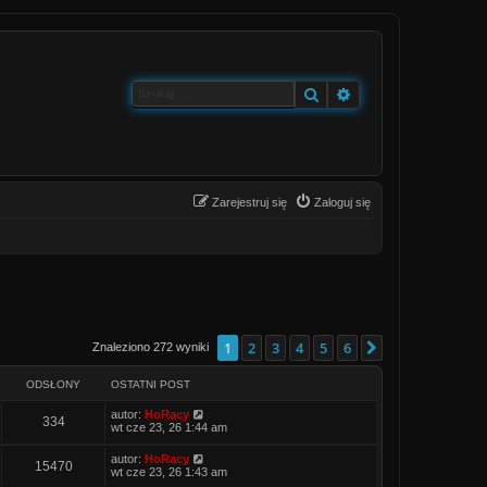
Szukaj
Wyszukiwanie zaa
Zarejestruj się
Zaloguj się
1
2
3
4
5
6
Następna
Znaleziono 272 wyniki
ODSŁONY
OSTATNI POST
O
autor:
HoRacy
O
334
s
wt cze 23, 26 1:44 am
t
d
a
O
autor:
HoRacy
O
15470
t
s
wt cze 23, 26 1:43 am
s
n
t