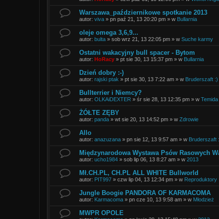
Warszawa_październikowe spotkanie 2013
autor:
viva
»
pn paź 21, 13 20:20 pm
» w
Bullarnia
oleje omega 3,6,9...
autor:
bulta
»
sob wrz 21, 13 22:05 pm
» w
Suche karmy
Ostatni wakacyjny bull spacer - Bytom
autor:
HoRacy
»
pt sie 30, 13 15:37 pm
» w
Bullarnia
Dzień dobry :-)
autor:
rajski ptak
»
pt sie 30, 13 7:22 am
» w
Bruderszaft :)
Bullterrier i Niemcy?
autor:
OLKAiDEXTER
»
śr sie 28, 13 12:35 pm
» w
Temida 
ŻÓŁTE ZĘBY
autor:
panda
»
wt sie 20, 13 14:52 pm
» w
Zdrowie
Allo
autor:
anazuzana
»
pn sie 12, 13 9:57 am
» w
Bruderszaft 
Międzynarodowa Wystawa Psów Rasowych War
autor:
ucho1984
»
sob lip 06, 13 8:27 am
» w
2013
Mł.CH.PL, CH.PL ALL WHITE Bullworld
autor:
PIT997
»
czw lip 04, 13 12:34 pm
» w
Reproduktory
Jungle Boogie PANDORA OF KARMACOMA
autor:
Karmacoma
»
pn cze 10, 13 9:58 am
» w
Młodzież
MWPR OPOLE