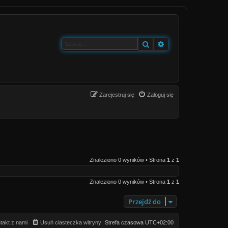
Szukaj
Wyszukiwanie zaa
Zarejestruj się
Zaloguj się
Znaleziono 0 wyników • Strona
1
z
1
Znaleziono 0 wyników • Strona
1
z
1
Przejdź do
takt z nami
Usuń ciasteczka witryny
Strefa czasowa
UTC+02:00