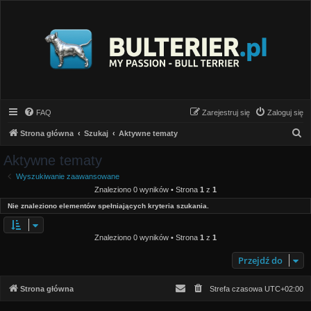
FAQ
Zarejestruj się
Zaloguj się
S
Strona główna
Szukaj
Aktywne tematy
z
Aktywne tematy
u
Wyszukiwanie zaawansowane
k
Znaleziono 0 wyników • Strona
1
z
1
a
Nie znaleziono elementów spełniających kryteria szukania.
j
Znaleziono 0 wyników • Strona
1
z
1
Przejdź do
Strona główna
Strefa czasowa
UTC+02:00