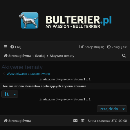
FAQ
Zarejestruj się
Zaloguj się
S
Strona główna
Szukaj
Aktywne tematy
z
Aktywne tematy
u
Wyszukiwanie zaawansowane
k
Znaleziono 0 wyników • Strona
1
z
1
a
Nie znaleziono elementów spełniających kryteria szukania.
j
Znaleziono 0 wyników • Strona
1
z
1
Przejdź do
Strona główna
Strefa czasowa
UTC+02:00