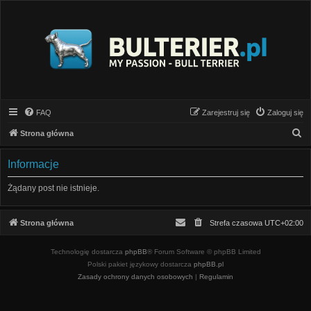
FAQ
Zarejestruj się
Zaloguj się
S
Strona główna
z
Informacje
u
k
Żądany post nie istnieje.
a
j
Strona główna
Strefa czasowa
UTC+02:00
Technologię dostarcza
phpBB
® Forum Software © phpBB Limited
Polski pakiet językowy dostarcza
phpBB.pl
Zasady ochrony danych osobowych
|
Regulamin