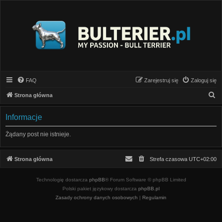
FAQ
Zarejestruj się
Zaloguj się
S
Strona główna
z
Informacje
u
k
Żądany post nie istnieje.
a
j
Strona główna
Strefa czasowa
UTC+02:00
Technologię dostarcza
phpBB
® Forum Software © phpBB Limited
Polski pakiet językowy dostarcza
phpBB.pl
Zasady ochrony danych osobowych
|
Regulamin