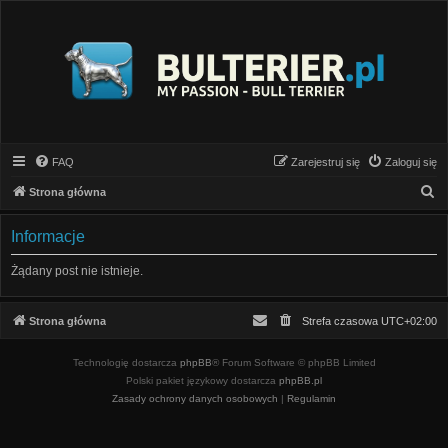
FAQ
Zarejestruj się
Zaloguj się
S
Strona główna
z
Informacje
u
k
Żądany post nie istnieje.
a
j
Strona główna
Strefa czasowa
UTC+02:00
Technologię dostarcza
phpBB
® Forum Software © phpBB Limited
Polski pakiet językowy dostarcza
phpBB.pl
Zasady ochrony danych osobowych
|
Regulamin