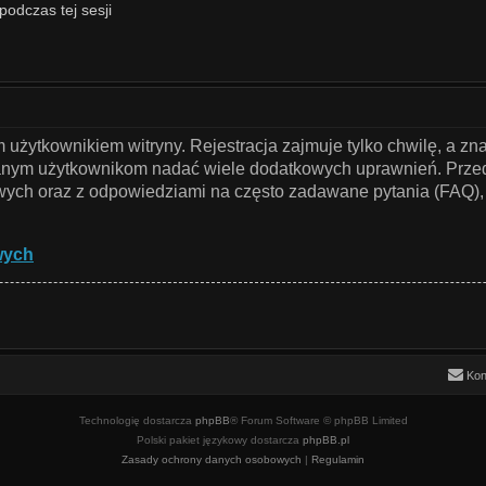
podczas tej sesji
użytkownikiem witryny. Rejestracja zajmuje tylko chwilę, a zn
owanym użytkownikom nadać wiele dodatkowych uprawnień. Przed
ch oraz z odpowiedziami na często zadawane pytania (FAQ), 
wych
Kon
Technologię dostarcza
phpBB
® Forum Software © phpBB Limited
Polski pakiet językowy dostarcza
phpBB.pl
Zasady ochrony danych osobowych
|
Regulamin