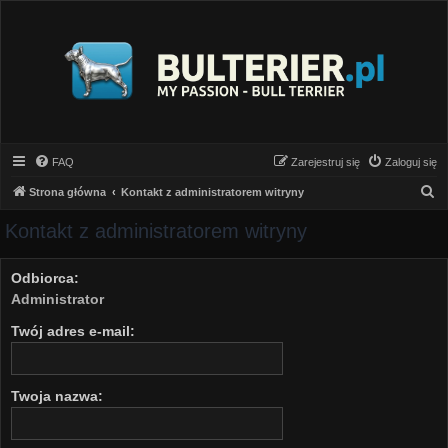
FAQ
Zarejestruj się
Zaloguj się
S
Strona główna
Kontakt z administratorem witryny
z
Kontakt z administratorem witryny
u
k
Odbiorca:
a
Administrator
j
Twój adres e-mail:
Twoja nazwa: