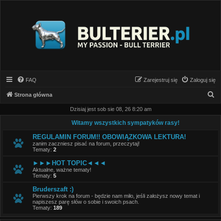
FAQ
Zarejestruj się
Zaloguj się
S
Strona główna
z
Dzisiaj jest sob sie 08, 26 8:20 am
u
Witamy wszystkich sympatyków rasy!
k
REGULAMIN FORUM!! OBOWIĄZKOWA LEKTURA!
a
zanim zaczniesz pisać na forum, przeczytaj!
Tematy:
2
j
►►►HOT TOPIC◄◄◄
Aktualne, ważne tematy!
Tematy:
5
Bruderszaft :)
Pierwszy krok na forum - będzie nam miło, jeśli założysz nowy temat i
napiszesz parę słów o sobie i swoich psach.
Tematy:
189