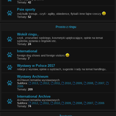
Tematy:
42
Psie sporty
mój bulik trenuje.. czyli - agility, obiedence, flyball i inne fajne rzeczy
Tematy:
52
Prosto z ringu
Wokół ringu..
czyli.. zrozumieć sędziego, kosmetyki upiększające, opinie na temat
sędziów, pytania o ringówki etc.
Tematy:
24
International
foreign dog shows and foreign visitors
Tematy:
7
Wystawy w Polsce 2017
relacje z wystaw, opinie o sędziach, sugestie i rady na temat handlingu..
Wystawy Archiwum
Archiwum tematów wystawowych
Subfora:
2013
,
2012
,
2011
,
2010
,
2009
,
2008
,
2007
,
2006
Tematy:
209
International Archive
Archiwum tematów wystawowych
Subfora:
2012
,
2011
,
2010
,
2009
,
2008
,
2007
,
2006
Tematy:
74