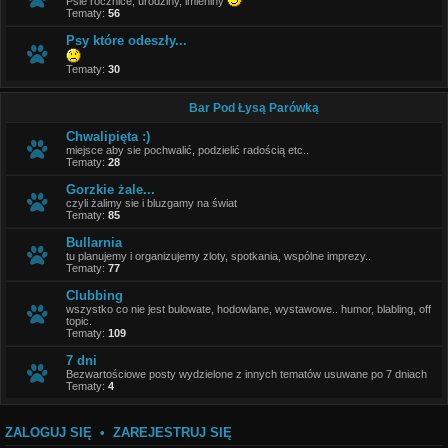
Psie rocznice, urodziny, imieniny
Tematy:
56
Psy które odeszły...
Tematy:
30
Bar Pod Łysą Parówką
Chwalipięta :)
miejsce aby sie pochwalić, podzielić radością etc..
Tematy:
28
Gorzkie żale...
czyli żalimy sie i bluzgamy na świat
Tematy:
85
Bullarnia
tu planujemy i organizujemy zloty, spotkania, wspólne imprezy..
Tematy:
77
Clubbing
wszystko co nie jest bulowate, hodowlane, wystawowe.. humor, blabling, off
topic.
Tematy:
109
7 dni
Bezwartościowe posty wydzielone z innych tematów usuwane po 7 dniach
Tematy:
4
ZALOGUJ SIĘ
•
ZAREJESTRUJ SIĘ