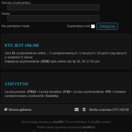
Nazwa użytkownika:
Hasło:
Nie pamiętam hasła
Zapamiętaj mnie
KTO JEST ONLINE
Jest
21
użytkowników online :: 2 zarejestrowanych, 0 ukrytych i 19 gości (wg danych
z ostatnich 5 minut)
Najwięcej użytkowników (
2538
) było online ndz lip 26, 26 17:52 pm
STATYSTYKI
Liczba postów:
27822
• Liczba tematów:
2726
• Liczba użytkowników:
475
• Ostatnio
zarejestrowany użytkownik:
Kasinka
Strona główna
Strefa czasowa
UTC+02:00
Technologię dostarcza
phpBB
® Forum Software © phpBB Limited
Polski pakiet językowy dostarcza
phpBB.pl