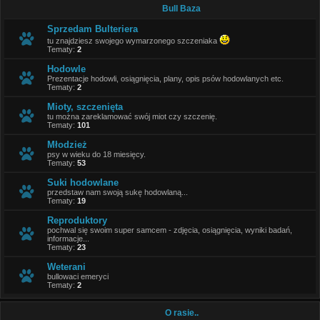
Bull Baza
Sprzedam Bulteriera
tu znajdziesz swojego wymarzonego szczeniaka
Tematy:
2
Hodowle
Prezentacje hodowli, osiągnięcia, plany, opis psów hodowlanych etc.
Tematy:
2
Mioty, szczenięta
tu można zareklamować swój miot czy szczenię.
Tematy:
101
Młodzież
psy w wieku do 18 miesięcy.
Tematy:
53
Suki hodowlane
przedstaw nam swoją sukę hodowlaną...
Tematy:
19
Reproduktory
pochwal się swoim super samcem - zdjęcia, osiągnięcia, wyniki badań,
informacje...
Tematy:
23
Weterani
bullowaci emeryci
Tematy:
2
O rasie..