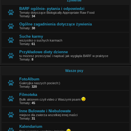
Żywienie
BARF ogólnie- pytania i odpowiedzi
Tematy dotyczące Biologically Appropriate Raw Food
Tematy:
34
Ogólne zagadnienia dotyczące żywienia
Tematy:
38
Suche karmy
wszystko o suchych karmach
Tematy:
61
Przykładowe diety dzienne
tu możesz przeczytać i napisać jak wygląda BARF w praktyce
Tematy:
8
Wasze psy
FotoAlbum
Galeryjka naszych pociech:)
Tematy:
320
Filmoteka
Bulik aktorem czyli video z Waszymi psami
Tematy:
45
Inne Bulowate i Niebulowate
miejsce dla zwierza wszelkiej innej maści
Tematy:
31
Kalendarium