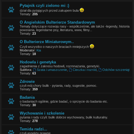
Pytajnik czyli zielono mi :)
dział dla pytających przed zakupem bula
Tematy:
205
O Angielskim Bulterierze Standardowym
Tematy dotyczące rozwoju rasy - współcześnie, ale także -legendy, historia
powstania, legendarne psy, literatura, www, filmy...
Tematy:
23
O Bulterierze Miniaturowym..
Czyli wszystko o naszych braciach mniejszych
Moderator:
Kia
Tematy:
18
Hodowla i genetyka
zagadnienia z zakresu hodowli, rozmnażania, genetyki.
Subfora:
Szata i umaszczenie
,
Cieczka i rozród
,
Odchów szczeniąt
Tematy:
63
Zdrowie
czyli mój chory bulik - pytania, rady, sugestie, pomoc.
Tematy:
359
Badania
o badaniach ogólnie, gdzie badać, o sprzęcie do badania etc.
Tematy:
30
Wychowanie i szkolenie
pytania i rady czyli: bulik dobrze wychowany, bulik kulturalny.
Tematy:
278
Temida radzi...
czyli aspekty prawne