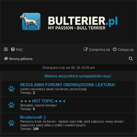
FAQ
Zarejestruj się
Zaloguj się
S
Strona główna
z
Dzisiaj jest sob sie 08, 26 16:09 pm
u
Witamy wszystkich sympatyków rasy!
k
REGULAMIN FORUM!! OBOWIĄZKOWA LEKTURA!
a
zanim zaczniesz pisać na forum, przeczytaj!
Tematy:
2
j
►►►HOT TOPIC◄◄◄
Aktualne, ważne tematy!
Tematy:
5
Bruderszaft :)
Pierwszy krok na forum - będzie nam miło, jeśli założysz nowy temat i
napiszesz parę słów o sobie i swoich psach.
Tematy:
189