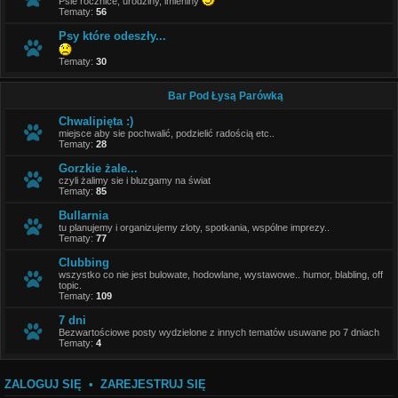
Psie rocznice, urodziny, imieniny
Tematy:
56
Psy które odeszły...
Tematy:
30
Bar Pod Łysą Parówką
Chwalipięta :)
miejsce aby sie pochwalić, podzielić radością etc..
Tematy:
28
Gorzkie żale...
czyli żalimy sie i bluzgamy na świat
Tematy:
85
Bullarnia
tu planujemy i organizujemy zloty, spotkania, wspólne imprezy..
Tematy:
77
Clubbing
wszystko co nie jest bulowate, hodowlane, wystawowe.. humor, blabling, off
topic.
Tematy:
109
7 dni
Bezwartościowe posty wydzielone z innych tematów usuwane po 7 dniach
Tematy:
4
ZALOGUJ SIĘ
•
ZAREJESTRUJ SIĘ