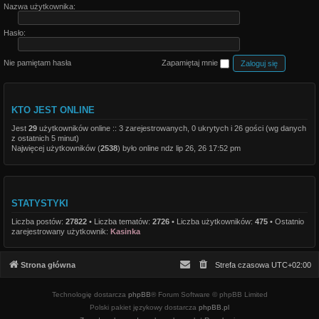
Nazwa użytkownika:
Hasło:
Nie pamiętam hasła
Zapamiętaj mnie
KTO JEST ONLINE
Jest
29
użytkowników online :: 3 zarejestrowanych, 0 ukrytych i 26 gości (wg danych
z ostatnich 5 minut)
Najwięcej użytkowników (
2538
) było online ndz lip 26, 26 17:52 pm
STATYSTYKI
Liczba postów:
27822
• Liczba tematów:
2726
• Liczba użytkowników:
475
• Ostatnio
zarejestrowany użytkownik:
Kasinka
Strona główna
Strefa czasowa
UTC+02:00
Technologię dostarcza
phpBB
® Forum Software © phpBB Limited
Polski pakiet językowy dostarcza
phpBB.pl