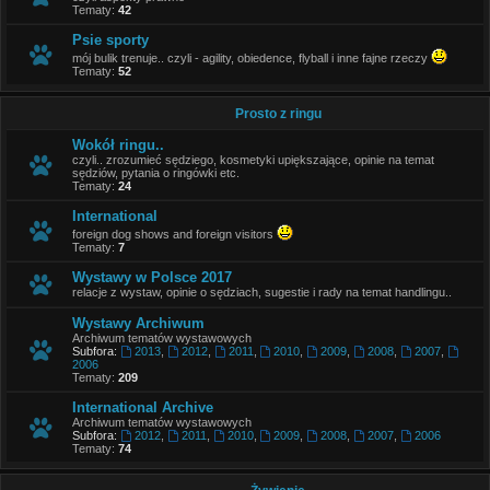
Tematy:
42
Psie sporty
mój bulik trenuje.. czyli - agility, obiedence, flyball i inne fajne rzeczy
Tematy:
52
Prosto z ringu
Wokół ringu..
czyli.. zrozumieć sędziego, kosmetyki upiększające, opinie na temat
sędziów, pytania o ringówki etc.
Tematy:
24
International
foreign dog shows and foreign visitors
Tematy:
7
Wystawy w Polsce 2017
relacje z wystaw, opinie o sędziach, sugestie i rady na temat handlingu..
Wystawy Archiwum
Archiwum tematów wystawowych
Subfora:
2013
,
2012
,
2011
,
2010
,
2009
,
2008
,
2007
,
2006
Tematy:
209
International Archive
Archiwum tematów wystawowych
Subfora:
2012
,
2011
,
2010
,
2009
,
2008
,
2007
,
2006
Tematy:
74