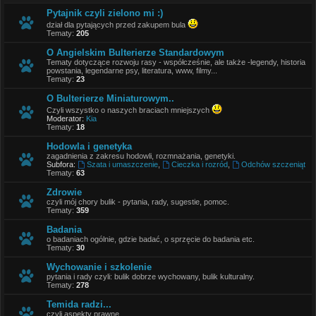
Pytajnik czyli zielono mi :)
dział dla pytających przed zakupem bula
Tematy:
205
O Angielskim Bulterierze Standardowym
Tematy dotyczące rozwoju rasy - współcześnie, ale także -legendy, historia
powstania, legendarne psy, literatura, www, filmy...
Tematy:
23
O Bulterierze Miniaturowym..
Czyli wszystko o naszych braciach mniejszych
Moderator:
Kia
Tematy:
18
Hodowla i genetyka
zagadnienia z zakresu hodowli, rozmnażania, genetyki.
Subfora:
Szata i umaszczenie
,
Cieczka i rozród
,
Odchów szczeniąt
Tematy:
63
Zdrowie
czyli mój chory bulik - pytania, rady, sugestie, pomoc.
Tematy:
359
Badania
o badaniach ogólnie, gdzie badać, o sprzęcie do badania etc.
Tematy:
30
Wychowanie i szkolenie
pytania i rady czyli: bulik dobrze wychowany, bulik kulturalny.
Tematy:
278
Temida radzi...
czyli aspekty prawne