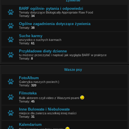
Żywienie
BARF ogólnie- pytania i odpowiedzi
Tematy dotyczące Biologically Appropriate Raw Food
Tematy:
34
Ogólne zagadnienia dotyczące żywienia
Tematy:
38
Suche karmy
wszystko o suchych karmach
Tematy:
61
Przykładowe diety dzienne
tu możesz przeczytać i napisać jak wygląda BARF w praktyce
Tematy:
8
Wasze psy
FotoAlbum
Galeryjka naszych pociech:)
Tematy:
320
Filmoteka
Bulik aktorem czyli video z Waszymi psami
Tematy:
45
Inne Bulowate i Niebulowate
miejsce dla zwierza wszelkiej innej maści
Tematy:
31
Kalendarium