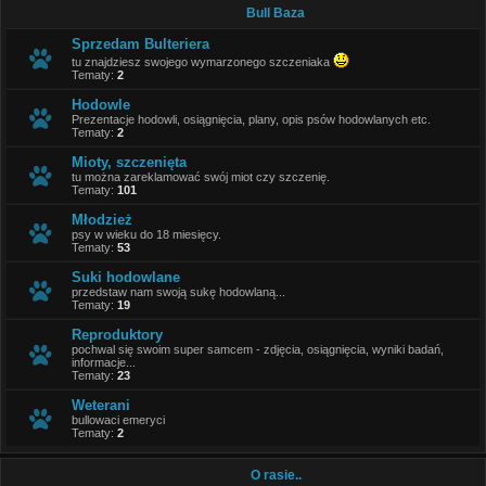
Bull Baza
Sprzedam Bulteriera
tu znajdziesz swojego wymarzonego szczeniaka
Tematy:
2
Hodowle
Prezentacje hodowli, osiągnięcia, plany, opis psów hodowlanych etc.
Tematy:
2
Mioty, szczenięta
tu można zareklamować swój miot czy szczenię.
Tematy:
101
Młodzież
psy w wieku do 18 miesięcy.
Tematy:
53
Suki hodowlane
przedstaw nam swoją sukę hodowlaną...
Tematy:
19
Reproduktory
pochwal się swoim super samcem - zdjęcia, osiągnięcia, wyniki badań,
informacje...
Tematy:
23
Weterani
bullowaci emeryci
Tematy:
2
O rasie..