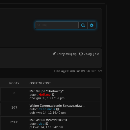
Szukaj
Wyszukiwanie zaa
Zarejestruj się
Zaloguj się
Dzisiaj jest ndz sie 09, 26 9:01 am
POSTY
OSTATNI POST
O
Re: Grupa "Hodowcy"
P
3
s
W
autor:
HoRacy
t
y
czw gru 09, 10 17:57 pm
o
a
ś
t
w
O
Walne Zgromadzenie Sprawozdaw…
P
167
s
n
i
s
W
autor:
ex se natus
i
e
t
y
sob kwie 14, 12 14:40 pm
o
t
p
t
a
ś
o
l
t
w
O
Re: Witam WSZYSTKICH
P
2506
s
s
n
y
n
i
s
W
autor:
viva
t
a
i
e
t
y
pt kwie 14, 17 18:42 pm
o
j
t
p
t