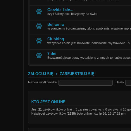
Gorzkie żale...
czyli żalimy sie i bluzgamy na świat
Bullarnia
tu planujemy i organizujemy zloty, spotkania, wspólne impre
Clubbing
wszystko co nie jest bulowate, hodowlane, wystawowe.. humo
7 dni
Bezwartościowe posty wydzielone z innych tematów usuw
ZALOGUJ SIĘ
•
ZAREJESTRUJ SIĘ
Nazwa użytkownika:
Hasło:
KTO JEST ONLINE
Jest
21
użytkowników online :: 3 zarejestrowanych, 0 ukrytych i 18 go
Najwięcej użytkowników (
2538
) było online ndz lip 26, 26 17:52 pm