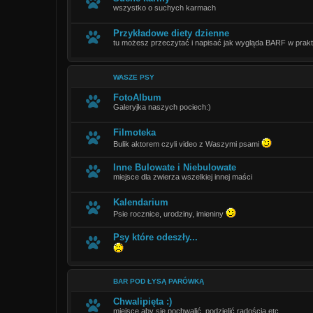
wszystko o suchych karmach
Przykładowe diety dzienne
tu możesz przeczytać i napisać jak wygląda BARF w prak
WASZE PSY
FotoAlbum
Galeryjka naszych pociech:)
Filmoteka
Bulik aktorem czyli video z Waszymi psami
Inne Bulowate i Niebulowate
miejsce dla zwierza wszelkiej innej maści
Kalendarium
Psie rocznice, urodziny, imieniny
Psy które odeszły...
BAR POD ŁYSĄ PARÓWKĄ
Chwalipięta :)
miejsce aby sie pochwalić, podzielić radością etc..