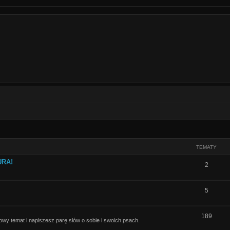
TEMATY
URA!
T
2
e
T
5
m
e
a
T
189
m
t
nowy temat i napiszesz parę słów o sobie i swoich psach.
e
a