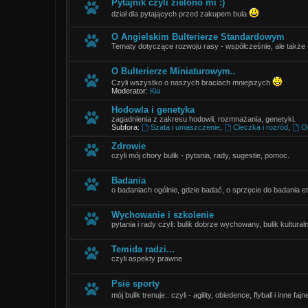
Pytajnik czyli zielono mi :)
dział dla pytających przed zakupem bula
O Angielskim Bulterierze Standardowym
Tematy dotyczące rozwoju rasy - współcześnie, ale także -le
O Bulterierze Miniaturowym..
Czyli wszystko o naszych braciach mniejszych
Moderator:
Kia
Hodowla i genetyka
zagadnienia z zakresu hodowli, rozmnażania, genetyki.
Subfora:
Szata i umaszczenie
,
Cieczka i rozród
,
O
Zdrowie
czyli mój chory bulik - pytania, rady, sugestie, pomoc.
Badania
o badaniach ogólnie, gdzie badać, o sprzęcie do badania et
Wychowanie i szkolenie
pytania i rady czyli: bulik dobrze wychowany, bulik kulturaln
Temida radzi...
czyli aspekty prawne
Psie sporty
mój bulik trenuje.. czyli - agility, obiedence, flyball i inne fa