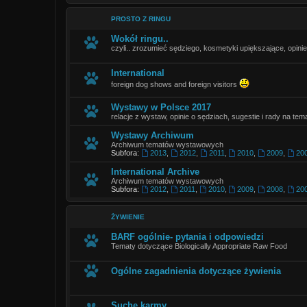
PROSTO Z RINGU
Wokół ringu..
czyli.. zrozumieć sędziego, kosmetyki upiększające, opinie
International
foreign dog shows and foreign visitors
Wystawy w Polsce 2017
relacje z wystaw, opinie o sędziach, sugestie i rady na tema
Wystawy Archiwum
Archiwum tematów wystawowych
Subfora:
2013
,
2012
,
2011
,
2010
,
2009
,
20
International Archive
Archiwum tematów wystawowych
Subfora:
2012
,
2011
,
2010
,
2009
,
2008
,
20
ŻYWIENIE
BARF ogólnie- pytania i odpowiedzi
Tematy dotyczące Biologically Appropriate Raw Food
Ogólne zagadnienia dotyczące żywienia
Suche karmy