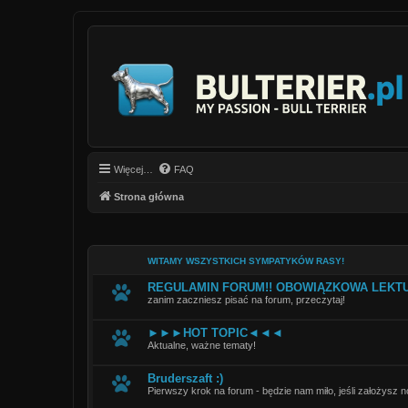
Więcej…
FAQ
Strona główna
WITAMY WSZYSTKICH SYMPATYKÓW RASY!
REGULAMIN FORUM!! OBOWIĄZKOWA LEKT
zanim zaczniesz pisać na forum, przeczytaj!
►►►HOT TOPIC◄◄◄
Aktualne, ważne tematy!
Bruderszaft :)
Pierwszy krok na forum - będzie nam miło, jeśli założysz 