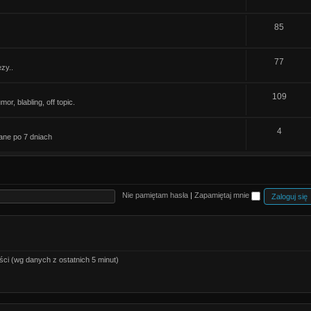
e
y
T
85
m
e
a
T
77
m
t
zy..
e
a
y
T
109
m
t
r, blabling, off topic.
e
a
y
T
4
m
t
ane po 7 dniach
e
a
y
m
t
a
y
Nie pamiętam hasła
|
Zapamiętaj mnie
t
y
ści (wg danych z ostatnich 5 minut)