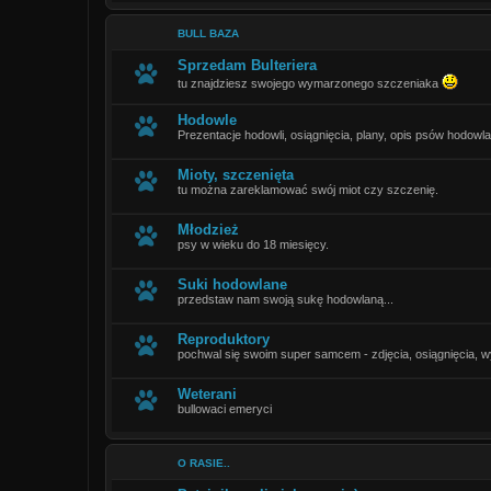
BULL BAZA
Sprzedam Bulteriera
tu znajdziesz swojego wymarzonego szczeniaka
Hodowle
Prezentacje hodowli, osiągnięcia, plany, opis psów hodowl
Mioty, szczenięta
tu można zareklamować swój miot czy szczenię.
Młodzież
psy w wieku do 18 miesięcy.
Suki hodowlane
przedstaw nam swoją sukę hodowlaną...
Reproduktory
pochwal się swoim super samcem - zdjęcia, osiągnięcia, wy
Weterani
bullowaci emeryci
O RASIE..