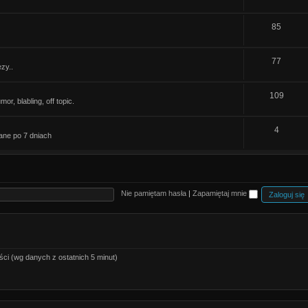
e
y
T
85
m
e
a
T
77
m
t
zy..
e
a
y
T
109
m
t
r, blabling, off topic.
e
a
y
T
4
m
t
ane po 7 dniach
e
a
y
m
t
a
y
Nie pamiętam hasła
|
Zapamiętaj mnie
t
y
ści (wg danych z ostatnich 5 minut)