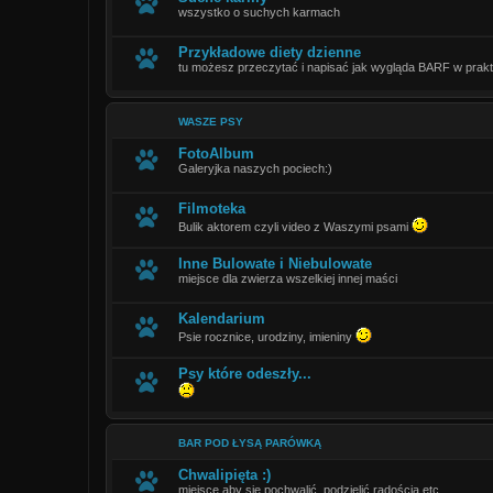
wszystko o suchych karmach
Przykładowe diety dzienne
tu możesz przeczytać i napisać jak wygląda BARF w prak
WASZE PSY
FotoAlbum
Galeryjka naszych pociech:)
Filmoteka
Bulik aktorem czyli video z Waszymi psami
Inne Bulowate i Niebulowate
miejsce dla zwierza wszelkiej innej maści
Kalendarium
Psie rocznice, urodziny, imieniny
Psy które odeszły...
BAR POD ŁYSĄ PARÓWKĄ
Chwalipięta :)
miejsce aby sie pochwalić, podzielić radością etc..