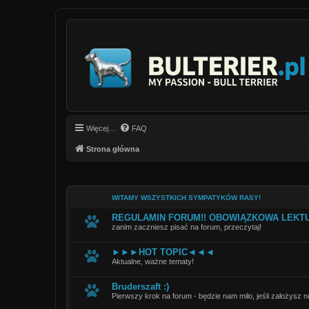
Więcej…
FAQ
Strona główna
WITAMY WSZYSTKICH SYMPATYKÓW RASY!
REGULAMIN FORUM!! OBOWIĄZKOWA LEKT
zanim zaczniesz pisać na forum, przeczytaj!
►►►HOT TOPIC◄◄◄
Aktualne, ważne tematy!
Bruderszaft :)
Pierwszy krok na forum - będzie nam miło, jeśli założysz 