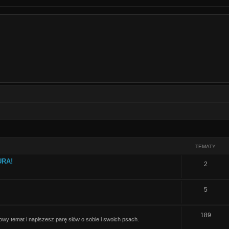
TEMATY
URA!
T
2
e
T
5
m
e
a
T
189
m
t
nowy temat i napiszesz parę słów o sobie i swoich psach.
e
a