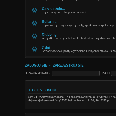
Gorzkie żale...
czyli żalimy sie i bluzgamy na świat
Bullarnia
tu planujemy i organizujemy zloty, spotkania, wspólne impre
Clubbing
wszystko co nie jest bulowate, hodowlane, wystawowe.. humo
7 dni
Bezwartościowe posty wydzielone z innych tematów usuw
ZALOGUJ SIĘ
•
ZAREJESTRUJ SIĘ
Nazwa użytkownika:
Hasło:
KTO JEST ONLINE
Jest
21
użytkowników online :: 4 zarejestrowanych, 0 ukrytych i 17 go
Najwięcej użytkowników (
2538
) było online ndz lip 26, 26 17:52 pm