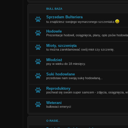
BULL BAZA
Sprzedam Bulteriera
tu znajdziesz swojego wymarzonego szczeniaka
Hodowle
Prezentacje hodowli, osiągnięcia, plany, opis psów hodowl
Mioty, szczenięta
tu można zareklamować swój miot czy szczenię.
Młodzież
psy w wieku do 18 miesięcy.
Suki hodowlane
przedstaw nam swoją sukę hodowlaną...
Reproduktory
pochwal się swoim super samcem - zdjęcia, osiągnięcia, wy
Weterani
bullowaci emeryci
O RASIE..