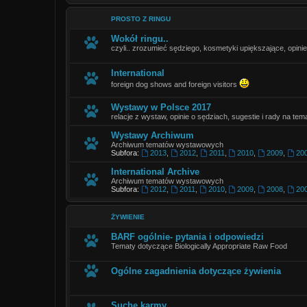
PROSTO Z RINGU
Wokół ringu..
czyli.. zrozumieć sędziego, kosmetyki upiększające, opinie
International
foreign dog shows and foreign visitors
Wystawy w Polsce 2017
relacje z wystaw, opinie o sędziach, sugestie i rady na tema
Wystawy Archiwum
Archiwum tematów wystawowych
Subfora:
2013
,
2012
,
2011
,
2010
,
2009
,
20
International Archive
Archiwum tematów wystawowych
Subfora:
2012
,
2011
,
2010
,
2009
,
2008
,
20
ŻYWIENIE
BARF ogólnie- pytania i odpowiedzi
Tematy dotyczące Biologically Appropriate Raw Food
Ogólne zagadnienia dotyczące żywienia
Suche karmy