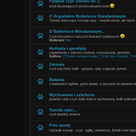
Pytajnik czyli zielono mi :)
dział dla pytających przed zakupem bula
O Angielskim Bulterierze Standardowym
Tematy dotyczące rozwoju rasy - współcześnie, ale także -le
O Bulterierze Miniaturowym..
Czyli wszystko o naszych braciach mniejszych
Moderator:
Kia
Hodowla i genetyka
zagadnienia z zakresu hodowli, rozmnażania, genetyki.
Subfora:
Szata i umaszczenie
,
Cieczka i rozród
,
O
Zdrowie
czyli mój chory bulik - pytania, rady, sugestie, pomoc.
Badania
o badaniach ogólnie, gdzie badać, o sprzęcie do badania et
Wychowanie i szkolenie
pytania i rady czyli: bulik dobrze wychowany, bulik kulturaln
Temida radzi...
czyli aspekty prawne
Psie sporty
mój bulik trenuje.. czyli - agility, obiedence, flyball i inne fa