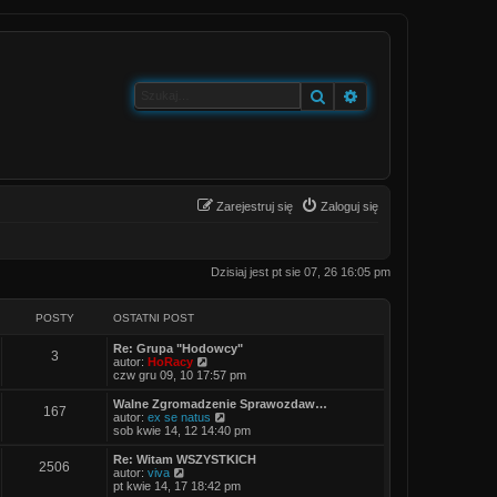
Szukaj
Wyszukiwanie zaa
Zarejestruj się
Zaloguj się
Dzisiaj jest pt sie 07, 26 16:05 pm
POSTY
OSTATNI POST
O
Re: Grupa "Hodowcy"
P
3
s
W
autor:
HoRacy
t
y
czw gru 09, 10 17:57 pm
o
a
ś
t
w
O
Walne Zgromadzenie Sprawozdaw…
P
167
s
n
i
s
W
autor:
ex se natus
i
e
t
y
sob kwie 14, 12 14:40 pm
o
t
p
t
a
ś
o
l
t
w
O
Re: Witam WSZYSTKICH
P
2506
s
s
n
y
n
i
s
W
autor:
viva
t
a
i
e
t
y
pt kwie 14, 17 18:42 pm
o
j
t
p
t