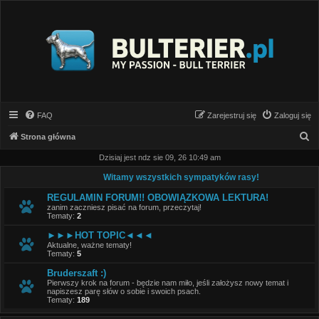
FAQ
Zarejestruj się
Zaloguj się
S
Strona główna
z
Dzisiaj jest ndz sie 09, 26 10:49 am
u
Witamy wszystkich sympatyków rasy!
k
REGULAMIN FORUM!! OBOWIĄZKOWA LEKTURA!
a
zanim zaczniesz pisać na forum, przeczytaj!
Tematy:
2
j
►►►HOT TOPIC◄◄◄
Aktualne, ważne tematy!
Tematy:
5
Bruderszaft :)
Pierwszy krok na forum - będzie nam miło, jeśli założysz nowy temat i
napiszesz parę słów o sobie i swoich psach.
Tematy:
189