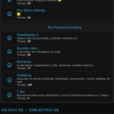
Psie rocznice, urodziny, imieniny
Tematy:
56
Psy które odeszły...
Tematy:
30
Bar Pod Łysą Parówką
Chwalipięta :)
miejsce aby sie pochwalić, podzielić radością etc..
Tematy:
28
Gorzkie żale...
czyli żalimy sie i bluzgamy na świat
Tematy:
85
Bullarnia
tu planujemy i organizujemy zloty, spotkania, wspólne imprezy..
Tematy:
77
Clubbing
wszystko co nie jest bulowate, hodowlane, wystawowe.. humor, blabling, off
topic.
Tematy:
109
7 dni
Bezwartościowe posty wydzielone z innych tematów usuwane po 7 dniach
Tematy:
4
ZALOGUJ SIĘ
•
ZAREJESTRUJ SIĘ