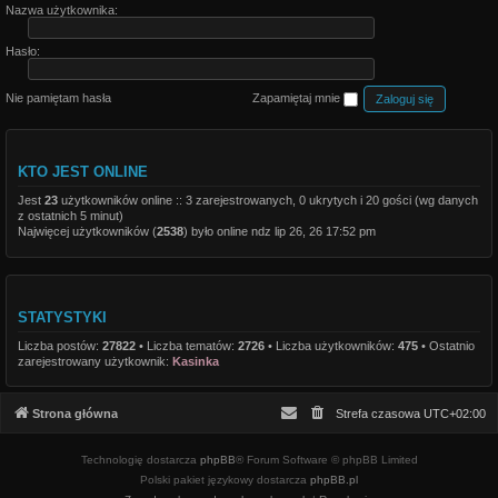
Nazwa użytkownika:
Hasło:
Nie pamiętam hasła
Zapamiętaj mnie
KTO JEST ONLINE
Jest
23
użytkowników online :: 3 zarejestrowanych, 0 ukrytych i 20 gości (wg danych
z ostatnich 5 minut)
Najwięcej użytkowników (
2538
) było online ndz lip 26, 26 17:52 pm
STATYSTYKI
Liczba postów:
27822
• Liczba tematów:
2726
• Liczba użytkowników:
475
• Ostatnio
zarejestrowany użytkownik:
Kasinka
Strona główna
Strefa czasowa
UTC+02:00
Technologię dostarcza
phpBB
® Forum Software © phpBB Limited
Polski pakiet językowy dostarcza
phpBB.pl