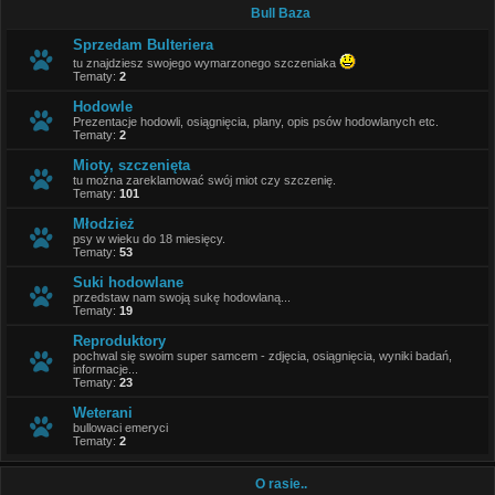
Bull Baza
Sprzedam Bulteriera
tu znajdziesz swojego wymarzonego szczeniaka
Tematy:
2
Hodowle
Prezentacje hodowli, osiągnięcia, plany, opis psów hodowlanych etc.
Tematy:
2
Mioty, szczenięta
tu można zareklamować swój miot czy szczenię.
Tematy:
101
Młodzież
psy w wieku do 18 miesięcy.
Tematy:
53
Suki hodowlane
przedstaw nam swoją sukę hodowlaną...
Tematy:
19
Reproduktory
pochwal się swoim super samcem - zdjęcia, osiągnięcia, wyniki badań,
informacje...
Tematy:
23
Weterani
bullowaci emeryci
Tematy:
2
O rasie..