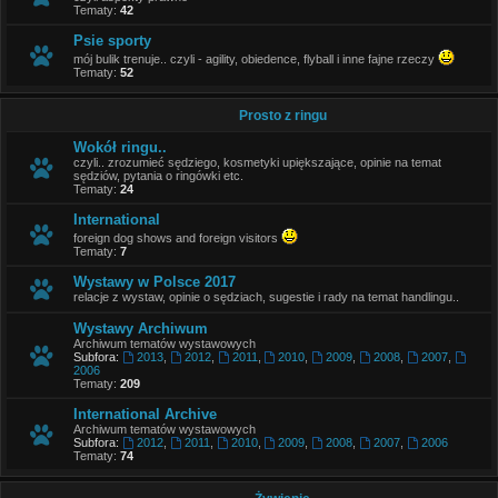
Tematy:
42
Psie sporty
mój bulik trenuje.. czyli - agility, obiedence, flyball i inne fajne rzeczy
Tematy:
52
Prosto z ringu
Wokół ringu..
czyli.. zrozumieć sędziego, kosmetyki upiększające, opinie na temat
sędziów, pytania o ringówki etc.
Tematy:
24
International
foreign dog shows and foreign visitors
Tematy:
7
Wystawy w Polsce 2017
relacje z wystaw, opinie o sędziach, sugestie i rady na temat handlingu..
Wystawy Archiwum
Archiwum tematów wystawowych
Subfora:
2013
,
2012
,
2011
,
2010
,
2009
,
2008
,
2007
,
2006
Tematy:
209
International Archive
Archiwum tematów wystawowych
Subfora:
2012
,
2011
,
2010
,
2009
,
2008
,
2007
,
2006
Tematy:
74