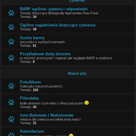
Żywienie
BARF ogólnie- pytania i odpowiedzi
Tematy dotyczące Biologically Appropriate Raw Food
Tematy:
34
Ogólne zagadnienia dotyczące żywienia
Tematy:
38
Suche karmy
wszystko o suchych karmach
Tematy:
61
Przykładowe diety dzienne
tu możesz przeczytać i napisać jak wygląda BARF w praktyce
Tematy:
8
Wasze psy
FotoAlbum
Galeryjka naszych pociech:)
Tematy:
320
Filmoteka
Bulik aktorem czyli video z Waszymi psami
Tematy:
45
Inne Bulowate i Niebulowate
miejsce dla zwierza wszelkiej innej maści
Tematy:
31
Kalendarium