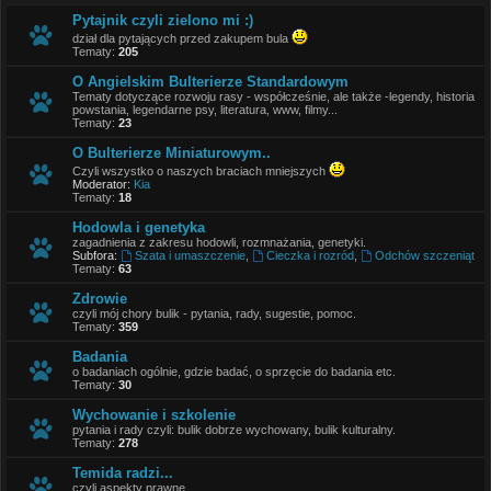
Pytajnik czyli zielono mi :)
dział dla pytających przed zakupem bula
Tematy:
205
O Angielskim Bulterierze Standardowym
Tematy dotyczące rozwoju rasy - współcześnie, ale także -legendy, historia
powstania, legendarne psy, literatura, www, filmy...
Tematy:
23
O Bulterierze Miniaturowym..
Czyli wszystko o naszych braciach mniejszych
Moderator:
Kia
Tematy:
18
Hodowla i genetyka
zagadnienia z zakresu hodowli, rozmnażania, genetyki.
Subfora:
Szata i umaszczenie
,
Cieczka i rozród
,
Odchów szczeniąt
Tematy:
63
Zdrowie
czyli mój chory bulik - pytania, rady, sugestie, pomoc.
Tematy:
359
Badania
o badaniach ogólnie, gdzie badać, o sprzęcie do badania etc.
Tematy:
30
Wychowanie i szkolenie
pytania i rady czyli: bulik dobrze wychowany, bulik kulturalny.
Tematy:
278
Temida radzi...
czyli aspekty prawne