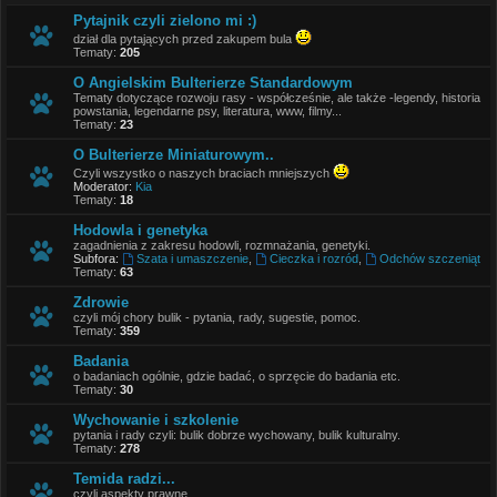
Pytajnik czyli zielono mi :)
dział dla pytających przed zakupem bula
Tematy:
205
O Angielskim Bulterierze Standardowym
Tematy dotyczące rozwoju rasy - współcześnie, ale także -legendy, historia
powstania, legendarne psy, literatura, www, filmy...
Tematy:
23
O Bulterierze Miniaturowym..
Czyli wszystko o naszych braciach mniejszych
Moderator:
Kia
Tematy:
18
Hodowla i genetyka
zagadnienia z zakresu hodowli, rozmnażania, genetyki.
Subfora:
Szata i umaszczenie
,
Cieczka i rozród
,
Odchów szczeniąt
Tematy:
63
Zdrowie
czyli mój chory bulik - pytania, rady, sugestie, pomoc.
Tematy:
359
Badania
o badaniach ogólnie, gdzie badać, o sprzęcie do badania etc.
Tematy:
30
Wychowanie i szkolenie
pytania i rady czyli: bulik dobrze wychowany, bulik kulturalny.
Tematy:
278
Temida radzi...
czyli aspekty prawne