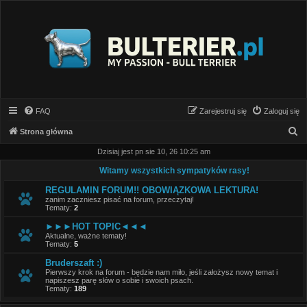
FAQ
Zarejestruj się
Zaloguj się
S
Strona główna
z
Dzisiaj jest pn sie 10, 26 10:25 am
u
Witamy wszystkich sympatyków rasy!
k
REGULAMIN FORUM!! OBOWIĄZKOWA LEKTURA!
a
zanim zaczniesz pisać na forum, przeczytaj!
Tematy:
2
j
►►►HOT TOPIC◄◄◄
Aktualne, ważne tematy!
Tematy:
5
Bruderszaft :)
Pierwszy krok na forum - będzie nam miło, jeśli założysz nowy temat i
napiszesz parę słów o sobie i swoich psach.
Tematy:
189