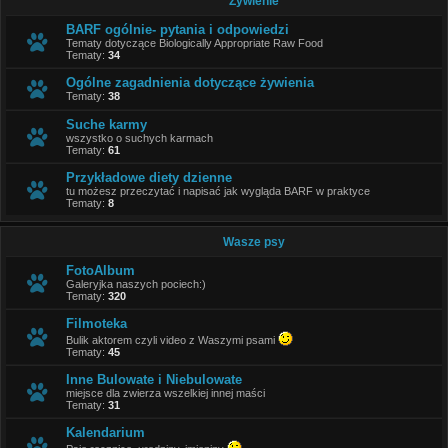
Żywienie
BARF ogólnie- pytania i odpowiedzi
Tematy dotyczące Biologically Appropriate Raw Food
Tematy:
34
Ogólne zagadnienia dotyczące żywienia
Tematy:
38
Suche karmy
wszystko o suchych karmach
Tematy:
61
Przykładowe diety dzienne
tu możesz przeczytać i napisać jak wygląda BARF w praktyce
Tematy:
8
Wasze psy
FotoAlbum
Galeryjka naszych pociech:)
Tematy:
320
Filmoteka
Bulik aktorem czyli video z Waszymi psami
Tematy:
45
Inne Bulowate i Niebulowate
miejsce dla zwierza wszelkiej innej maści
Tematy:
31
Kalendarium