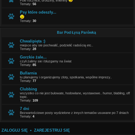
Psie rocznice, urodziny, imieniny
Tematy:
56
Psy które odeszły...
Tematy:
30
Bar Pod Łysą Parówką
Chwalipięta :)
miejsce aby sie pochwalić, podzielić radością etc..
Tematy:
28
Gorzkie żale...
czyli żalimy sie i bluzgamy na świat
Tematy:
85
Bullarnia
tu planujemy i organizujemy zloty, spotkania, wspólne imprezy..
Tematy:
77
Clubbing
wszystko co nie jest bulowate, hodowlane, wystawowe.. humor, blabling, off
topic.
Tematy:
109
7 dni
Bezwartościowe posty wydzielone z innych tematów usuwane po 7 dniach
Tematy:
4
ZALOGUJ SIĘ
•
ZAREJESTRUJ SIĘ