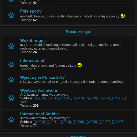
Tematy:
42
Psie sporty
mój bulik trenuje.. czyli - agility, obiedence, flyball i inne fajne rzeczy
Tematy:
52
Prosto z ringu
Wokół ringu..
czyli.. zrozumieć sędziego, kosmetyki upiększające, opinie na temat
sędziów, pytania o ringówki etc.
Tematy:
24
International
foreign dog shows and foreign visitors
Tematy:
7
Wystawy w Polsce 2017
relacje z wystaw, opinie o sędziach, sugestie i rady na temat handlingu..
Wystawy Archiwum
Archiwum tematów wystawowych
Subfora:
2013
,
2012
,
2011
,
2010
,
2009
,
2008
,
2007
,
2006
Tematy:
209
International Archive
Archiwum tematów wystawowych
Subfora:
2012
,
2011
,
2010
,
2009
,
2008
,
2007
,
2006
Tematy:
74