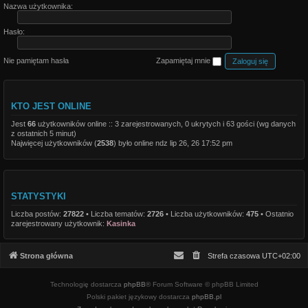
Nazwa użytkownika:
Hasło:
Nie pamiętam hasła
Zapamiętaj mnie
KTO JEST ONLINE
Jest
66
użytkowników online :: 3 zarejestrowanych, 0 ukrytych i 63 gości (wg danych
z ostatnich 5 minut)
Najwięcej użytkowników (
2538
) było online ndz lip 26, 26 17:52 pm
STATYSTYKI
Liczba postów:
27822
• Liczba tematów:
2726
• Liczba użytkowników:
475
• Ostatnio
zarejestrowany użytkownik:
Kasinka
Strona główna
Strefa czasowa
UTC+02:00
Technologię dostarcza
phpBB
® Forum Software © phpBB Limited
Polski pakiet językowy dostarcza
phpBB.pl