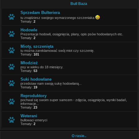
Bull Baza
Sprzedam Bulteriera
tu znajdziesz swojego wymarzonego szczeniaka
Tematy:
2
Hodowle
Prezentacje hodowli, osiągnięcia, plany, opis psów hodowlanych etc.
Tematy:
2
Mioty, szczenięta
tu można zareklamować swój miot czy szczenię.
Tematy:
101
Młodzież
psy w wieku do 18 miesięcy.
Tematy:
53
Suki hodowlane
przedstaw nam swoją sukę hodowlaną...
Tematy:
19
Reproduktory
pochwal się swoim super samcem - zdjęcia, osiągnięcia, wyniki badań,
informacje...
Tematy:
23
Weterani
bullowaci emeryci
Tematy:
2
O rasie..