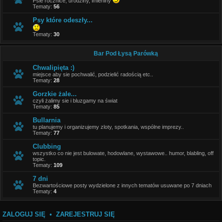
Psie rocznice, urodziny, imieniny
Tematy:
56
Psy które odeszły...
Tematy:
30
Bar Pod Łysą Parówką
Chwalipięta :)
miejsce aby sie pochwalić, podzielić radością etc..
Tematy:
28
Gorzkie żale...
czyli żalimy sie i bluzgamy na świat
Tematy:
85
Bullarnia
tu planujemy i organizujemy zloty, spotkania, wspólne imprezy..
Tematy:
77
Clubbing
wszystko co nie jest bulowate, hodowlane, wystawowe.. humor, blabling, off
topic.
Tematy:
109
7 dni
Bezwartościowe posty wydzielone z innych tematów usuwane po 7 dniach
Tematy:
4
ZALOGUJ SIĘ
•
ZAREJESTRUJ SIĘ