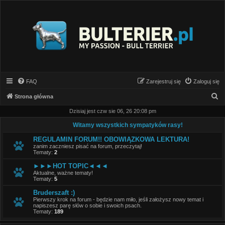
FAQ
Zarejestruj się
Zaloguj się
S
Strona główna
z
Dzisiaj jest czw sie 06, 26 20:08 pm
u
Witamy wszystkich sympatyków rasy!
k
REGULAMIN FORUM!! OBOWIĄZKOWA LEKTURA!
a
zanim zaczniesz pisać na forum, przeczytaj!
Tematy:
2
j
►►►HOT TOPIC◄◄◄
Aktualne, ważne tematy!
Tematy:
5
Bruderszaft :)
Pierwszy krok na forum - będzie nam miło, jeśli założysz nowy temat i
napiszesz parę słów o sobie i swoich psach.
Tematy:
189