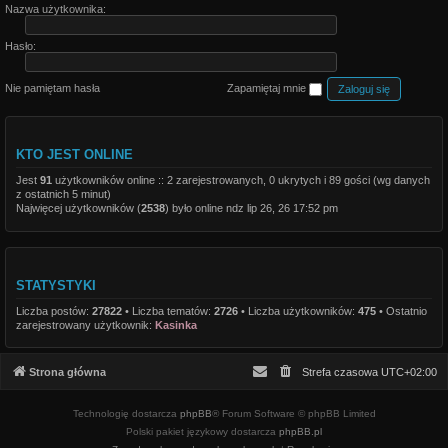
Nazwa użytkownika:
Hasło:
Nie pamiętam hasła
Zapamiętaj mnie
KTO JEST ONLINE
Jest
91
użytkowników online :: 2 zarejestrowanych, 0 ukrytych i 89 gości (wg danych
z ostatnich 5 minut)
Najwięcej użytkowników (
2538
) było online ndz lip 26, 26 17:52 pm
STATYSTYKI
Liczba postów:
27822
• Liczba tematów:
2726
• Liczba użytkowników:
475
• Ostatnio
zarejestrowany użytkownik:
Kasinka
Strona główna
Strefa czasowa
UTC+02:00
Technologię dostarcza
phpBB
® Forum Software © phpBB Limited
Polski pakiet językowy dostarcza
phpBB.pl