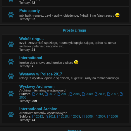
Tematy:
42
Psie sporty
mój bulik trenuje.. czyli - agility, obiedence, flyball i inne fajne rzeczy
Tematy:
52
Prosto z ringu
Wokół ringu..
czyli.. zrozumieć sędziego, kosmetyki upiększające, opinie na temat
sędziów, pytania o ringówki etc.
Tematy:
24
International
foreign dog shows and foreign visitors
Tematy:
7
Wystawy w Polsce 2017
relacje z wystaw, opinie o sędziach, sugestie i rady na temat handlingu..
Wystawy Archiwum
Archiwum tematów wystawowych
Subfora:
2013
,
2012
,
2011
,
2010
,
2009
,
2008
,
2007
,
2006
Tematy:
209
International Archive
Archiwum tematów wystawowych
Subfora:
2012
,
2011
,
2010
,
2009
,
2008
,
2007
,
2006
Tematy:
74