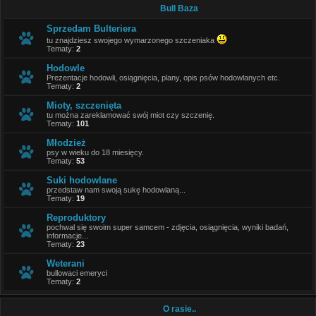
Bull Baza
Sprzedam Bulteriera
tu znajdziesz swojego wymarzonego szczeniaka
Tematy:
2
Hodowle
Prezentacje hodowli, osiągnięcia, plany, opis psów hodowlanych etc.
Tematy:
2
Mioty, szczenięta
tu można zareklamować swój miot czy szczenię.
Tematy:
101
Młodzież
psy w wieku do 18 miesięcy.
Tematy:
53
Suki hodowlane
przedstaw nam swoją sukę hodowlaną...
Tematy:
19
Reproduktory
pochwal się swoim super samcem - zdjęcia, osiągnięcia, wyniki badań,
informacje...
Tematy:
23
Weterani
bullowaci emeryci
Tematy:
2
O rasie..