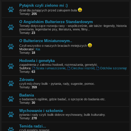
Pytajnik czyli zielono mi :)
dział dla pytających przed zakupem bula
Tematy:
205
O Angielskim Bulterierze Standardowym
Tematy dotyczące rozwoju rasy - współcześnie, ale także -legendy, historia
powstania, legendarne psy, literatura, www, filmy...
Tematy:
23
O Bulterierze Miniaturowym..
Czyli wszystko o naszych braciach mniejszych
Moderator:
Kia
Tematy:
18
Hodowla i genetyka
zagadnienia z zakresu hodowli, rozmnażania, genetyki.
Subfora:
Szata i umaszczenie
,
Cieczka i rozród
,
Odchów szczeniąt
Tematy:
63
Zdrowie
czyli mój chory bulik - pytania, rady, sugestie, pomoc.
Tematy:
359
Badania
o badaniach ogólnie, gdzie badać, o sprzęcie do badania etc.
Tematy:
30
Wychowanie i szkolenie
pytania i rady czyli: bulik dobrze wychowany, bulik kulturalny.
Tematy:
278
Temida radzi...
czyli aspekty prawne