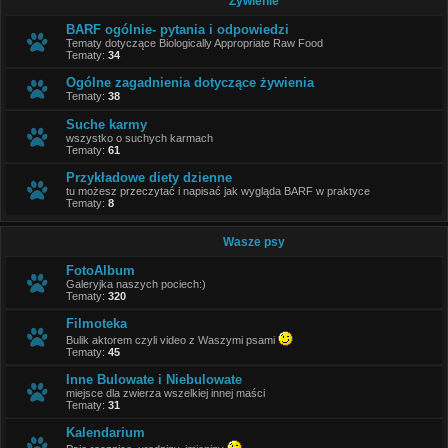
Żywienie
BARF ogólnie- pytania i odpowiedzi
Tematy dotyczące Biologically Appropriate Raw Food
Tematy:
34
Ogólne zagadnienia dotyczące żywienia
Tematy:
38
Suche karmy
wszystko o suchych karmach
Tematy:
61
Przykładowe diety dzienne
tu możesz przeczytać i napisać jak wygląda BARF w praktyce
Tematy:
8
Wasze psy
FotoAlbum
Galeryjka naszych pociech:)
Tematy:
320
Filmoteka
Bulik aktorem czyli video z Waszymi psami
Tematy:
45
Inne Bulowate i Niebulowate
miejsce dla zwierza wszelkiej innej maści
Tematy:
31
Kalendarium