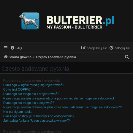
FAQ
Zarejestruj się
Zaloguj się
S
Strona główna
Często zadawane pytania
z
Często zadawane pytania
u
k
Problemy z logowaniem i rejestracją
Dlaczego w ogóle muszę się rejestrować?
a
Co to jest COPPA?
j
Dlaczego nie mogę się zarejestrować?
Rejestracja została przeprowadzona poprawnie, ale nie mogę się zalogować!
Dlaczego nie mogę się zalogować?
Rejestracja została dokonana jakiś czas temu, ale teraz nie mogę się zalogować?!
Nie pamiętam hasła!
Dlaczego następuje automatyczne wylogowanie?
Jak działa funkcja “Usuń ciasteczka witryny”?
Preferencje i ustawienia użytkownika