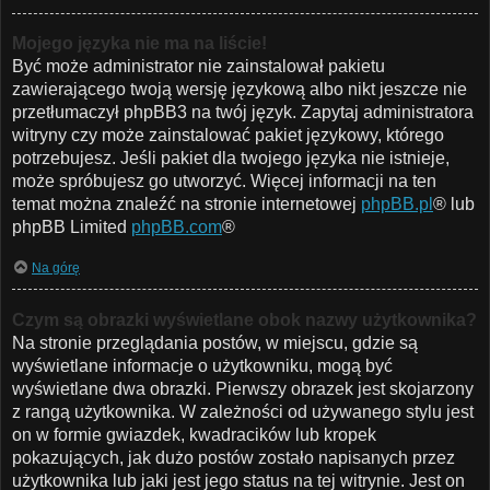
Mojego języka nie ma na liście!
Być może administrator nie zainstalował pakietu
zawierającego twoją wersję językową albo nikt jeszcze nie
przetłumaczył phpBB3 na twój język. Zapytaj administratora
witryny czy może zainstalować pakiet językowy, którego
potrzebujesz. Jeśli pakiet dla twojego języka nie istnieje,
może spróbujesz go utworzyć. Więcej informacji na ten
temat można znaleźć na stronie internetowej
phpBB.pl
® lub
phpBB Limited
phpBB.com
®
Na górę
Czym są obrazki wyświetlane obok nazwy użytkownika?
Na stronie przeglądania postów, w miejscu, gdzie są
wyświetlane informacje o użytkowniku, mogą być
wyświetlane dwa obrazki. Pierwszy obrazek jest skojarzony
z rangą użytkownika. W zależności od używanego stylu jest
on w formie gwiazdek, kwadracików lub kropek
pokazujących, jak dużo postów zostało napisanych przez
użytkownika lub jaki jest jego status na tej witrynie. Jest on