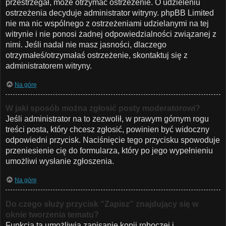
przestrzegał, może otrzymać ostrzeżenie. O udzieleniu
ostrzeżenia decyduje administrator witryny. phpBB Limited
nie ma nic wspólnego z ostrzeżeniami udzielanymi na tej
witrynie i nie ponosi żadnej odpowiedzialności związanej z
nimi. Jeśli nadal nie masz jasności, dlaczego
otrzymałeś/otrzymałaś ostrzeżenie, skontaktuj się z
administratorem witryny.
Na górę
W jaki sposób można zgłosić posty moderatorowi?
Jeśli administrator na to zezwolił, w prawym górnym rogu
treści posta, który chcesz zgłosić, powinien być widoczny
odpowiedni przycisk. Naciśnięcie tego przycisku spowoduje
przeniesienie cię do formularza, który po jego wypełnieniu
umożliwi wysłanie zgłoszenia.
Na górę
Do czego służy przycisk “Zapisz” znajdujący się w
oknie tworzenia tematu?
Funkcja ta umożliwia zapisanie kopii roboczej i