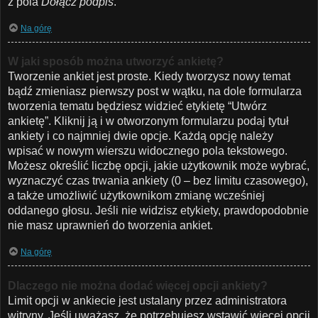
z pola
Dołącz podpis
.
Na górę
W jaki sposób można utworzyć ankietę?
Tworzenie ankiet jest proste. Kiedy tworzysz nowy temat
bądź zmieniasz pierwszy post w wątku, na dole formularza
tworzenia tematu będziesz widzieć etykietę “Utwórz
ankietę”. Kliknij ją i w otworzonym formularzu podaj tytuł
ankiety i co najmniej dwie opcje. Każdą opcję należy
wpisać w nowym wierszu widocznego pola tekstowego.
Możesz określić liczbę opcji, jakie użytkownik może wybrać,
wyznaczyć czas trwania ankiety (0 – bez limitu czasowego),
a także umożliwić użytkownikom zmianę wcześniej
oddanego głosu. Jeśli nie widzisz etykiety, prawdopodobnie
nie masz uprawnień do tworzenia ankiet.
Na górę
Dlaczego nie można dodać więcej opcji ankiety?
Limit opcji w ankiecie jest ustalany przez administratora
witryny. Jeśli uważasz, że potrzebujesz wstawić więcej opcji