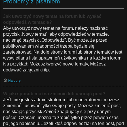
Problemy z pisaniem
Jak utworzyć nowy temat na forum lub wysłać
odpowiedź w temacie?
Aby utworzyć nowy temat na forum, należy nacisnąć
przycisk „Nowy temat”, aby odpowiedzieć w temacie,
nacisnąć przycisk „Odpowiedz”. Być może, że przed
publikowaniem wiadomości trzeba będzie się
zarejestrować. Na dole strony forum lub strony tematów jest
wyświetlana lista uprawnień użytkownika na każdym forum.
Na przykład: Możesz tworzyć nowe tematy, Możesz
dodawać załączniki itp.
Na górę
W jaki sposób można zmienić lub usunąć post?
Jeśli nie jesteś administratorem lub moderatorem, możesz
zmieniać i usuwać tylko swoje posty. Możesz zmienić post,
naciskając przycisk
Zmień
znajdujący się przy danym
poście. Czasami można to zrobić tylko przez pewien czas
po jego napisaniu. Jeżeli ktoś odpowiedział na ten post, pod