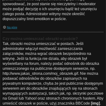
spowodować, że post stanie się nieczytelny i moderator
może podjąć decyzję o ich usunięciu bądź też usunięciu
całego posta. Administrator witryny może określić
dopuszczalny limit emotikon w poście.
Na górę
Czy można umieszczać obrazki w poście?
Tak, obrazki można umieszczać w postach. Jeśli
administrator włączył możliwość zamieszczania
załączników, można wgrać obrazek bezpośrednio na
witrynę. Jeśli ta funkcja nie działa, aby obrazek był
wyświetlany na forum, należy podać odnośnik do obrazka
umieszczonego na publicznie dostępnym serwerze, np.
http://www.jakas_strona.com/moj_obrazek.gif. Nie można
podawać odnośników do obrazków zapisanych na
prywatnym komputerze, chyba że jest publicznie dostępnym
serwerem ani do obrazków znajdujących się na stronach
wymagających autoryzacji, takich jak, np. skrzynki pocztowe
na Gmail lub Yahoo! oraz stronach chronionych hasłem. Aby
umieścić obrazek w poście, użyj znacznika BBCode
[img]
.