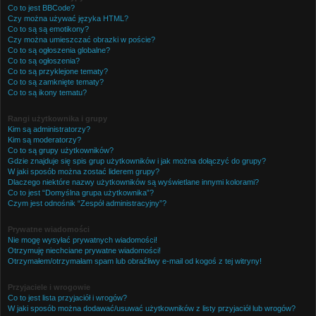
Co to jest BBCode?
Czy można używać języka HTML?
Co to są są emotikony?
Czy można umieszczać obrazki w poście?
Co to są ogłoszenia globalne?
Co to są ogłoszenia?
Co to są przyklejone tematy?
Co to są zamknięte tematy?
Co to są ikony tematu?
Rangi użytkownika i grupy
Kim są administratorzy?
Kim są moderatorzy?
Co to są grupy użytkowników?
Gdzie znajduje się spis grup użytkowników i jak można dołączyć do grupy?
W jaki sposób można zostać liderem grupy?
Dlaczego niektóre nazwy użytkowników są wyświetlane innymi kolorami?
Co to jest “Domyślna grupa użytkownika”?
Czym jest odnośnik “Zespół administracyjny”?
Prywatne wiadomości
Nie mogę wysyłać prywatnych wiadomości!
Otrzymuję niechciane prywatne wiadomości!
Otrzymałem/otrzymałam spam lub obraźliwy e-mail od kogoś z tej witryny!
Przyjaciele i wrogowie
Co to jest lista przyjaciół i wrogów?
W jaki sposób można dodawać/usuwać użytkowników z listy przyjaciół lub wrogów?