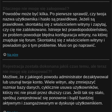
Dlaczego nie mogę się zalogować?
Powodów może być kilka. Po pierwsze sprawdź, czy twoja
nazwa użytkownika i hasło są prawidłowe. Jeżeli są
prawidłowe, skontaktuj się z właścicielem witryny i zapytaj,
czy cię nie zablokowano. Istnieje też prawdopodobieństwo,
że problem powoduje błędna konfiguracja witryny, na której
znajduje się forum. Skontaktuj się z właścicielem witryny i
powiadom go o tym problemie. Musi on go naprawić.
Na górę
Rejestracja została dokonana jakiś czas temu, ale teraz
nie mogę się zalogować?!
Możliwe, że z jakiegoś powodu administrator dezaktywował
lub usunął twoje konto. Wiele witryn, aby zmniejszyć
rozmiar bazy danych, cyklicznie usuwa użytkowników,
którzy nic nie pisali przez dłuższy czas. Jeśli tak się stało,
spróbuj zarejestrować się ponownie i bądź bardziej
aktywnym i zaangażowanym w dyskusje użytkownikiem.