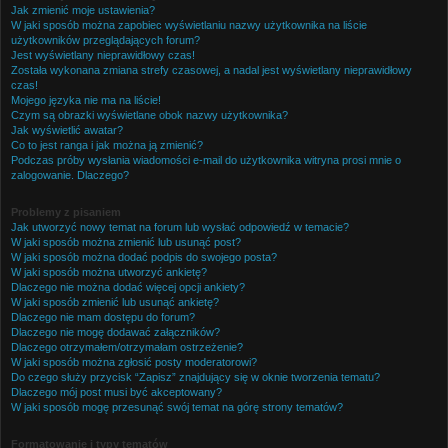
Jak zmienić moje ustawienia?
W jaki sposób można zapobiec wyświetlaniu nazwy użytkownika na liście
użytkowników przeglądających forum?
Jest wyświetlany nieprawidłowy czas!
Została wykonana zmiana strefy czasowej, a nadal jest wyświetlany nieprawidłowy
czas!
Mojego języka nie ma na liście!
Czym są obrazki wyświetlane obok nazwy użytkownika?
Jak wyświetlić awatar?
Co to jest ranga i jak można ją zmienić?
Podczas próby wysłania wiadomości e-mail do użytkownika witryna prosi mnie o
zalogowanie. Dlaczego?
Problemy z pisaniem
Jak utworzyć nowy temat na forum lub wysłać odpowiedź w temacie?
W jaki sposób można zmienić lub usunąć post?
W jaki sposób można dodać podpis do swojego posta?
W jaki sposób można utworzyć ankietę?
Dlaczego nie można dodać więcej opcji ankiety?
W jaki sposób zmienić lub usunąć ankietę?
Dlaczego nie mam dostępu do forum?
Dlaczego nie mogę dodawać załączników?
Dlaczego otrzymałem/otrzymałam ostrzeżenie?
W jaki sposób można zgłosić posty moderatorowi?
Do czego służy przycisk “Zapisz” znajdujący się w oknie tworzenia tematu?
Dlaczego mój post musi być akceptowany?
W jaki sposób mogę przesunąć swój temat na górę strony tematów?
Formatowanie i typy tematów