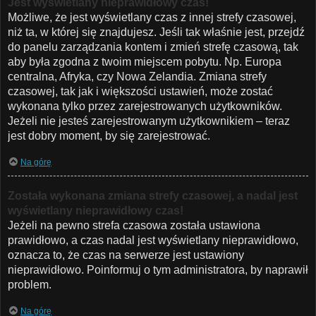
Jest wyświetlany nieprawidłowy czas!
Możliwe, że jest wyświetlany czas z innej strefy czasowej,
niż ta, w której się znajdujesz. Jeśli tak właśnie jest, przejdź
do panelu zarządzania kontem i zmień strefę czasową, tak
aby była zgodna z twoim miejscem pobytu. Np. Europa
centralna, Afryka, czy Nowa Zelandia. Zmiana strefy
czasowej, tak jak i większości ustawień, może zostać
wykonana tylko przez zarejestrowanych użytkowników.
Jeżeli nie jesteś zarejestrowanym użytkownikiem – teraz
jest dobry moment, by się zarejestrować.
Na górę
Została wykonana zmiana strefy czasowej, a nadal jest
wyświetlany nieprawidłowy czas!
Jeżeli na pewno strefa czasowa została ustawiona
prawidłowo, a czas nadal jest wyświetlany nieprawidłowo,
oznacza to, że czas na serwerze jest ustawiony
nieprawidłowo. Poinformuj o tym administratora, by naprawił
problem.
Na górę