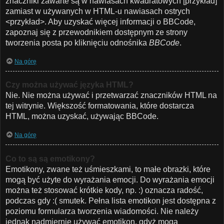
znaczniki zawarte są w nawiasach kwadratowych [przykład]
zamiast w używanych w HTML-u nawiasach ostrych
<przykład>. Aby uzyskać więcej informacji o BBCode,
zapoznaj się z przewodnikiem dostępnym ze strony
tworzenia posta po kliknięciu odnośnika
BBCode
.
Na górę
Czy można używać języka HTML?
Nie. Nie można używać i przetwarzać znaczników HTML na
tej witrynie. Większość formatowania, które dostarcza
HTML, można uzyskać, używając BBCode.
Na górę
Co to są są emotikony?
Emotikony, zwane też uśmieszkami, to małe obrazki, które
mogą być użyte do wyrażania emocji. Do wyrażania emocji
można też stosować krótkie kody, np. :) oznacza radość,
podczas gdy :( smutek. Pełna lista emotikon jest dostępna z
poziomu formularza tworzenia wiadomości. Nie należy
jednak nadmiernie używać emotikon, gdyż mogą