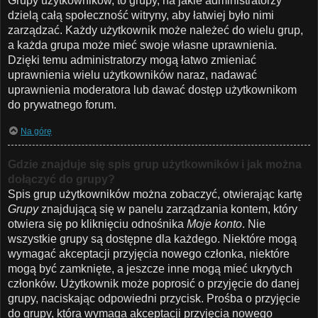
Grupy użytkowników, to grupy, na jakie administratorzy
dzielą całą społeczność witryny, aby łatwiej było nimi
zarządzać. Każdy użytkownik może należeć do wielu grup,
a każda grupa może mieć swoje własne uprawnienia.
Dzięki temu administratorzy mogą łatwo zmieniać
uprawnienia wielu użytkowników naraz, nadawać
uprawnienia moderatora lub dawać dostęp użytkownikom
do prywatnego forum.
Na górę
Gdzie znajduje się spis grup użytkowników i jak można
dołączyć do grupy?
Spis grup użytkowników można zobaczyć, otwierając kartę
Grupy
znajdującą się w panelu zarządzania kontem, który
otwiera się po kliknięciu odnośnika
Moje konto
. Nie
wszystkie grupy są dostępne dla każdego. Niektóre mogą
wymagać akceptacji przyjęcia nowego członka, niektóre
mogą być zamknięte, a jeszcze inne mogą mieć ukrytych
członków. Użytkownik może poprosić o przyjęcie do danej
grupy, naciskając odpowiedni przycisk. Prośba o przyjęcie
do grupy, która wymaga akceptacji przyjęcia nowego