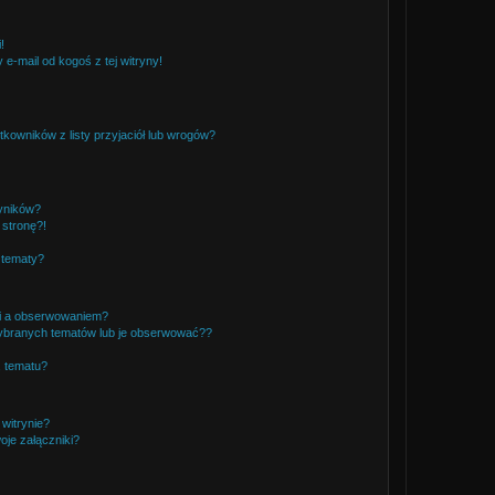
!
e-mail od kogoś z tej witryny!
owników z listy przyjaciół lub wrogów?
yników?
stronę?!
 tematy?
ki a obserwowaniem?
ybranych tematów lub je obserwować??
, tematu?
 witrynie?
je załączniki?