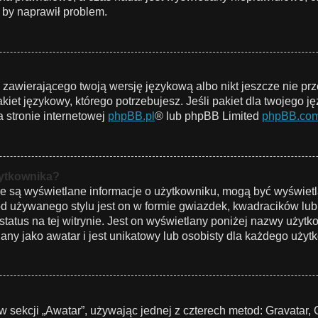
 by naprawił problem.
u zawierającego twoją wersję językową albo nikt jeszcze nie pr
iet językowy, którego potrzebujesz. Jeśli pakiet dla twojego ję
 stronie internetowej
phpBB.pl
® lub phpBB Limited
phpBB.co
żytkownika?
ie są wyświetlane informacje o użytkowniku, mogą być wyświetl
od używanego stylu jest on w formie gwiazdek, kwadracików lub
 status na tej witrynie. Jest on wyświetlany poniżej nazwy użyt
ny jako awatar i jest unikatowy lub osobisty dla każdego użyt
w sekcji „Awatar”, używając jednej z czterech metod: Gravatar, 