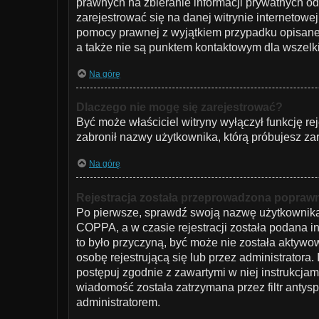
prawnych na zbieranie informacji prywatnych od
zarejestrować się na danej witrynie internetowej
pomocy prawnej z wyjątkiem przypadku opisaneg
a także nie są punktem kontaktowym dla wszelk
Na górę
Dlaczego nie mogę się zarejestrować?
Być może właściciel witryny wyłączył funkcję rej
zabronił nazwy użytkownika, którą próbujesz za
Na górę
Rejestracja została przeprowadzona poprawni
Po pierwsze, sprawdź swoją nazwę użytkownika i
COPPA, a w czasie rejestracji została podana in
to było przyczyną, być może nie została aktywo
osobę rejestrującą się lub przez administratora.
postępuj zgodnie z zawartymi w niej instrukcjam
wiadomość została zatrzymana przez filtr antys
administratorem.