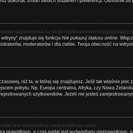
z dokonać zmian swoich ustawień i preferencji. Odnośnik do p
 nazwy użytkownika na liście użytkowników przeglądającyc
witryny” znajduje się funkcja
Nie pokazuj statusu online
. Włącz
istratorów, moderatorów i dla ciebie. Twoja obecność na witryn
czasowej, niż ta, w której się znajdujesz. Jeśli tak właśnie jes
jscem pobytu. Np. Europa centralna, Afryka, czy Nowa Zelandia.
ejestrowanych użytkowników. Jeżeli nie jesteś zarejestrowany
nadal jest wyświetlany nieprawidłowy czas!
na prawidłowo, a czas nadal jest wyświetlany nieprawidłowo, o