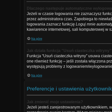
Dlaczego następuje automatyczne wylogowa
Jeżeli w czasie logowania nie zaznaczysz funkc
przez administratora czas. Zapobiega to niew
logowania zaznacz funkcję
Loguj mnie automat
kawiarence internetowej, sali komputerowej w szko
Na górę
Jak działa funkcja “Usuń ciasteczka witryny
Funkcja “Usuń ciasteczka witryny” usuwa ciaste
one również funkcję – jeśli została włączona pr
występują problemy z logowaniem/wylogowanie
Na górę
Preferencje i ustawienia użytkowni
Jak zmienić moje ustawienia?
Jeżeli jesteś zarejestrowanym użytkownikiem, w