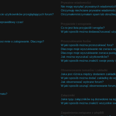
Prywatne wiadomości
Nie mogę wysyłać prywatnych wiadomości!
Otrzymuję niechciane prywatne wiadomości
ście użytkowników przeglądających forum?
Otrzymałem/otrzymałam spam lub obraźliwy 
ieprawidłowy czas!
Przyjaciele i wrogowie
Co to jest lista przyjaciół i wrogów?
W jaki sposób można dodawać/usuwać użytk
Przeszukiwanie forów
osi mnie o zalogowanie. Dlaczego?
W jaki sposób można przeszukiwać fora?
Dlaczego moje wyszukiwanie nie zwraca w
Dlaczego moje wyszukiwanie zwraca pustą 
Jak można wyszukać użytkowników?
W jaki sposób można znaleźć swoje posty i
Obserwowanie tematów i zakładki
Jaka jest różnica między dodaniem zakład
W jaki sposób można dodać zakładkę do w
Jak obserwować wybrane forum?
W jaki sposób usunąć obserwowanie forum
ematu?
Załączniki
Jakie typy załączników są dozwolone na tej
W jaki sposób można znaleźć wszystkie swo
Zagadnienia związane z phpBB