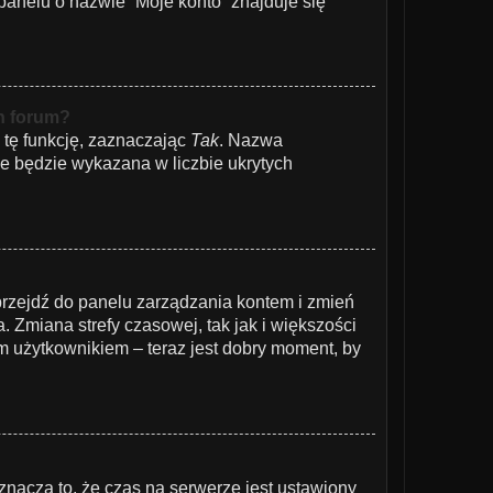
anelu o nazwie “Moje konto” znajduje się
h forum?
 tę funkcję, zaznaczając
Tak
. Nazwa
ie będzie wykazana w liczbie ukrytych
t, przejdź do panelu zarządzania kontem i zmień
 Zmiana strefy czasowej, tak jak i większości
m użytkownikiem – teraz jest dobry moment, by
znacza to, że czas na serwerze jest ustawiony