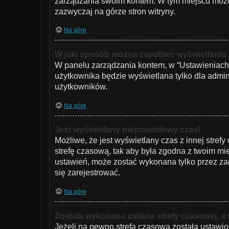
zarządzania swoim kontem. W tym miejscu możes
zazwyczaj na górze stron witryny.
Na górę
W jaki sposób można zapobiec wyświetlaniu
W panelu zarządzania kontem, w “Ustawieniach 
użytkownika będzie wyświetlana tylko dla admin
użytkowników.
Na górę
Jest wyświetlany nieprawidłowy czas!
Możliwe, że jest wyświetlany czas z innej strefy 
strefę czasową, tak aby była zgodna z twoim mie
ustawień, może zostać wykonana tylko przez zar
się zarejestrować.
Na górę
Została wykonana zmiana strefy czasowej, a 
Jeżeli na pewno strefa czasowa została ustawio