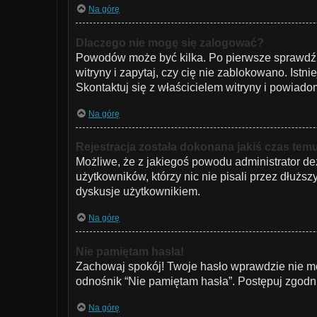
Na górę
Dlaczego nie mogę się zalogować?
Powodów może być kilka. Po pierwsze sprawdź, c
witryny i zapytaj, czy cię nie zablokowano. Istn
Skontaktuj się z właścicielem witryny i powiad
Na górę
Rejestracja została dokonana jakiś czas temu
Możliwe, że z jakiegoś powodu administrator de
użytkowników, którzy nic nie pisali przez dłużs
dyskusje użytkownikiem.
Na górę
Nie pamiętam hasła!
Zachowaj spokój! Twoje hasło wprawdzie nie mo
odnośnik “Nie pamiętam hasła”. Postępuj zgodn
Na górę