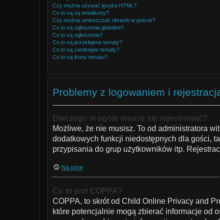
Czy można używać języka HTML?
Co to są są emotikony?
Czy można umieszczać obrazki w poście?
Co to są ogłoszenia globalne?
Co to są ogłoszenia?
Co to są przyklejone tematy?
Co to są zamknięte tematy?
Co to są ikony tematu?
Problemy z logowaniem i rejestracj
Dlaczego w ogóle muszę się rejestrować?
Możliwe, że nie musisz. To od administratora wit
dodatkowych funkcji niedostępnych dla gości, t
przypisania do grup użytkowników itp. Rejestracj
Na górę
Co to jest COPPA?
COPPA, to skrót od Child Online Privacy and Pr
które potencjalnie mogą zbierać informacje od 