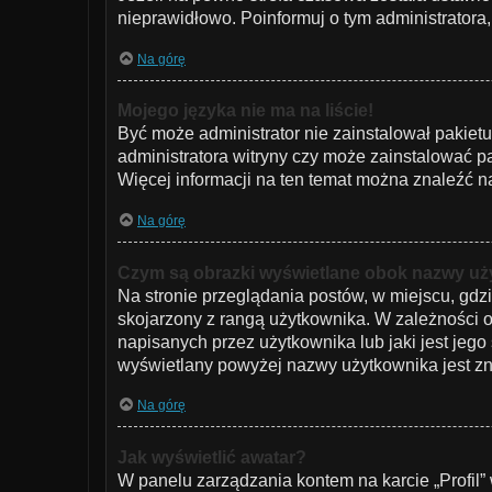
nieprawidłowo. Poinformuj o tym administratora,
Na górę
Mojego języka nie ma na liście!
Być może administrator nie zainstalował pakiet
administratora witryny czy może zainstalować pak
Więcej informacji na ten temat można znaleźć na
Na górę
Czym są obrazki wyświetlane obok nazwy u
Na stronie przeglądania postów, w miejscu, gdz
skojarzony z rangą użytkownika. W zależności 
napisanych przez użytkownika lub jaki jest jego
wyświetlany powyżej nazwy użytkownika jest zna
Na górę
Jak wyświetlić awatar?
W panelu zarządzania kontem na karcie „Profil” 