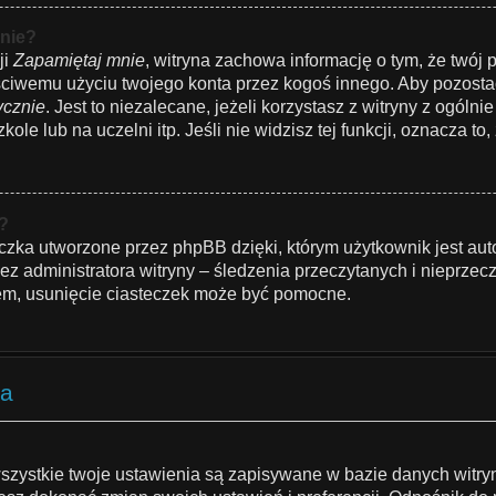
nie?
ji
Zapamiętaj mnie
, witryna zachowa informację o tym, że twój p
łaściwemu użyciu twojego konta przez kogoś innego. Aby pozo
ycznie
. Jest to niezalecane, jeżeli korzystasz z witryny z ogóln
le lub na uczelni itp. Jeśli nie widzisz tej funkcji, oznacza to, 
”?
czka utworzone przez phpBB dzięki, którym użytkownik jest aut
zez administratora witryny – śledzenia przeczytanych i nieprzec
m, usunięcie ciasteczek może być pomocne.
ka
szystkie twoje ustawienia są zapisywane w bazie danych witryn