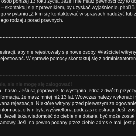
 osób poniżej 13 roku życia. Jeżeli nie masz pewności czy to d
 – skontaktuj się z prawnikiem, by uzyskać wyjaśnienie. phpBB Li
o w pytaniu „Z kim się kontaktować w sprawach nadużyć lub z
iego rodzaju porad prawnych.
estracji, aby nie rejestrowały się nowe osoby. Właściciel witry
rejestrować. W sprawie pomocy skontaktuj się z administratorem
e, ale nie mogę się zalogować!
 hasło. Jeśli są poprawne, to wystąpiła jedna z dwóch przycz
formacja, że masz mniej niż 13 lat. Wówczas należy wykonać ins
wana rejestracja. Niektóre witryny przed pierwszym zalogowan
 Informacja o tym była wyświetlona podczas rejestracji. Jeśli z
i. Jeżeli taka wiadomość do ciebie nie dotarła, być może zosta
pamowy. Jeśli na pewno podany przez ciebie adres e-mail jest p