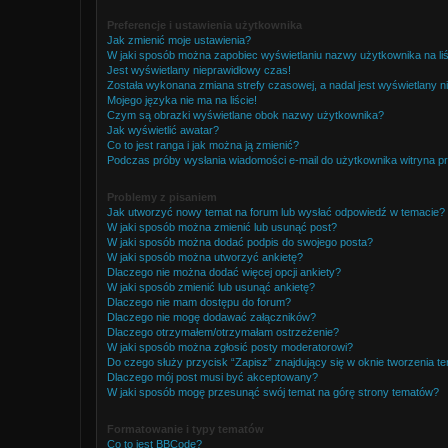
Preferencje i ustawienia użytkownika
Jak zmienić moje ustawienia?
W jaki sposób można zapobiec wyświetlaniu nazwy użytkownika na li
Jest wyświetlany nieprawidłowy czas!
Została wykonana zmiana strefy czasowej, a nadal jest wyświetlany n
Mojego języka nie ma na liście!
Czym są obrazki wyświetlane obok nazwy użytkownika?
Jak wyświetlić awatar?
Co to jest ranga i jak można ją zmienić?
Podczas próby wysłania wiadomości e-mail do użytkownika witryna pr
Problemy z pisaniem
Jak utworzyć nowy temat na forum lub wysłać odpowiedź w temacie?
W jaki sposób można zmienić lub usunąć post?
W jaki sposób można dodać podpis do swojego posta?
W jaki sposób można utworzyć ankietę?
Dlaczego nie można dodać więcej opcji ankiety?
W jaki sposób zmienić lub usunąć ankietę?
Dlaczego nie mam dostępu do forum?
Dlaczego nie mogę dodawać załączników?
Dlaczego otrzymałem/otrzymałam ostrzeżenie?
W jaki sposób można zgłosić posty moderatorowi?
Do czego służy przycisk “Zapisz” znajdujący się w oknie tworzenia t
Dlaczego mój post musi być akceptowany?
W jaki sposób mogę przesunąć swój temat na górę strony tematów?
Formatowanie i typy tematów
Co to jest BBCode?