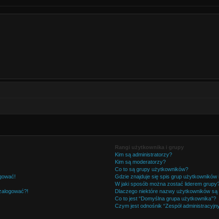
Rangi użytkownika i grupy
Kim są administratorzy?
Kim są moderatorzy?
Co to są grupy użytkowników?
ogować!
Gdzie znajduje się spis grup użytkowników
W jaki sposób można zostać liderem grupy
 zalogować?!
Dlaczego niektóre nazwy użytkowników są 
Co to jest “Domyślna grupa użytkownika”?
Czym jest odnośnik “Zespół administracyjn