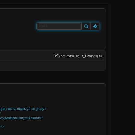
Szukaj
Wyszukiwanie zaa
Zarejestruj się
Zaloguj się
 i jak można dołączyć do grupy?
?
wyświetlane innymi kolorami?
y”?