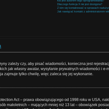
Kto jest autorem tego oprogramowania?
Dlaczego funkcja X nie jest dostępna?
Z kim się kontaktować w sprawach nadużyć
Jak nawiązać kontakt z administratorem wi
ą
ryny zależy czy, aby pisać wiadomości, konieczna jest rejestrac
akich jak własny awatar, wysyłanie prywatnych wiadomości i e-
a zajmuje tylko chwilę, więc zaleca się jej wykonanie.
otection Act – prawa obowiązującego od 1998 roku w USA, nakła
osób małoletnich – mających mniej niż 13 lat – obowiązek pos