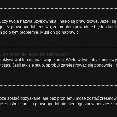
zy twoja nazwa użytkownika i hasło są prawidłowe. Jeżeli są 
ieje też prawdopodobieństwo, że problem powoduje błędna konfigu
om go o tym problemie. Musi on go naprawić.
, ale teraz nie mogę się zalogować?!
zaktywował lub usunął twoje konto. Wiele witryn, aby zmniejsz
zy czas. Jeśli tak się stało, spróbuj zarejestrować się ponowni
że zostać odzyskane, ale bez problemu może zostać zresetowane
ie z instrukcjami, a prawdopodobnie niedługo znów będziesz m