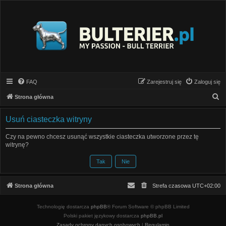
FAQ
Zarejestruj się
Zaloguj się
S
Strona główna
z
Usuń ciasteczka witryny
u
k
Czy na pewno chcesz usunąć wszystkie ciasteczka utworzone przez tę
witrynę?
a
j
Strona główna
Strefa czasowa
UTC+02:00
Technologię dostarcza
phpBB
® Forum Software © phpBB Limited
Polski pakiet językowy dostarcza
phpBB.pl
Zasady ochrony danych osobowych
|
Regulamin