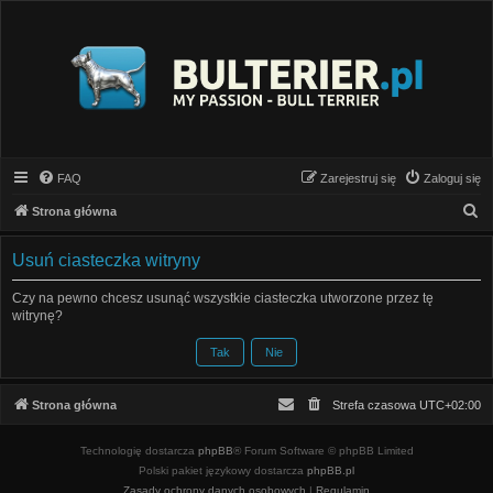
FAQ
Zarejestruj się
Zaloguj się
S
Strona główna
z
Usuń ciasteczka witryny
u
k
Czy na pewno chcesz usunąć wszystkie ciasteczka utworzone przez tę
witrynę?
a
j
Strona główna
Strefa czasowa
UTC+02:00
Technologię dostarcza
phpBB
® Forum Software © phpBB Limited
Polski pakiet językowy dostarcza
phpBB.pl
Zasady ochrony danych osobowych
|
Regulamin