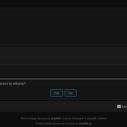
rzez tę witrynę?
Kon
Technologię dostarcza
phpBB
® Forum Software © phpBB Limited
Polski pakiet językowy dostarcza
phpBB.pl