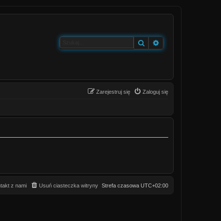
Szukaj
Wyszukiwanie zaa
Zarejestruj się
Zaloguj się
takt z nami
Usuń ciasteczka witryny
Strefa czasowa
UTC+02:00