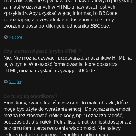
znaczniki zawarte są w nawiasach kwadratowych [przykład]
zamiast w używanych w HTML-u nawiasach ostrych
<przykład>. Aby uzyskać więcej informacji o BBCode,
zapoznaj się z przewodnikiem dostępnym ze strony
tworzenia posta po kliknięciu odnośnika
BBCode
.
Na górę
Czy można używać języka HTML?
Nie. Nie można używać i przetwarzać znaczników HTML na
tej witrynie. Większość formatowania, które dostarcza
HTML, można uzyskać, używając BBCode.
Na górę
Co to są są emotikony?
Emotikony, zwane też uśmieszkami, to małe obrazki, które
mogą być użyte do wyrażania emocji. Do wyrażania emocji
można też stosować krótkie kody, np. :) oznacza radość,
podczas gdy :( smutek. Pełna lista emotikon jest dostępna z
poziomu formularza tworzenia wiadomości. Nie należy
jednak nadmiernie używać emotikon, gdyż mogą