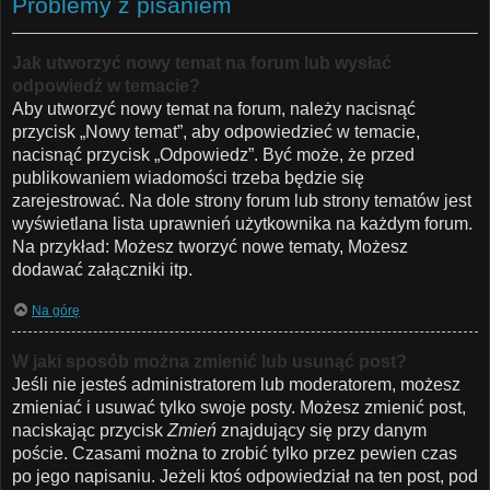
Problemy z pisaniem
Jak utworzyć nowy temat na forum lub wysłać
odpowiedź w temacie?
Aby utworzyć nowy temat na forum, należy nacisnąć
przycisk „Nowy temat”, aby odpowiedzieć w temacie,
nacisnąć przycisk „Odpowiedz”. Być może, że przed
publikowaniem wiadomości trzeba będzie się
zarejestrować. Na dole strony forum lub strony tematów jest
wyświetlana lista uprawnień użytkownika na każdym forum.
Na przykład: Możesz tworzyć nowe tematy, Możesz
dodawać załączniki itp.
Na górę
W jaki sposób można zmienić lub usunąć post?
Jeśli nie jesteś administratorem lub moderatorem, możesz
zmieniać i usuwać tylko swoje posty. Możesz zmienić post,
naciskając przycisk
Zmień
znajdujący się przy danym
poście. Czasami można to zrobić tylko przez pewien czas
po jego napisaniu. Jeżeli ktoś odpowiedział na ten post, pod