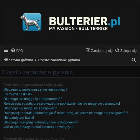
FAQ
Zarejestruj się
Zaloguj się
S
Strona główna
Często zadawane pytania
z
Często zadawane pytania
u
k
Problemy z logowaniem i rejestracją
Dlaczego w ogóle muszę się rejestrować?
a
Co to jest COPPA?
j
Dlaczego nie mogę się zarejestrować?
Rejestracja została przeprowadzona poprawnie, ale nie mogę się zalogować!
Dlaczego nie mogę się zalogować?
Rejestracja została dokonana jakiś czas temu, ale teraz nie mogę się zalogować?!
Nie pamiętam hasła!
Dlaczego następuje automatyczne wylogowanie?
Jak działa funkcja “Usuń ciasteczka witryny”?
Preferencje i ustawienia użytkownika