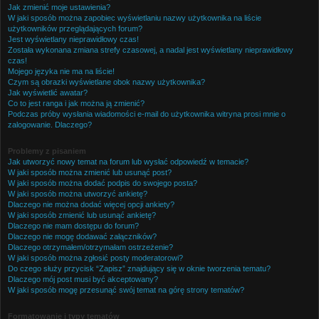
Jak zmienić moje ustawienia?
W jaki sposób można zapobiec wyświetlaniu nazwy użytkownika na liście
użytkowników przeglądających forum?
Jest wyświetlany nieprawidłowy czas!
Została wykonana zmiana strefy czasowej, a nadal jest wyświetlany nieprawidłowy
czas!
Mojego języka nie ma na liście!
Czym są obrazki wyświetlane obok nazwy użytkownika?
Jak wyświetlić awatar?
Co to jest ranga i jak można ją zmienić?
Podczas próby wysłania wiadomości e-mail do użytkownika witryna prosi mnie o
zalogowanie. Dlaczego?
Problemy z pisaniem
Jak utworzyć nowy temat na forum lub wysłać odpowiedź w temacie?
W jaki sposób można zmienić lub usunąć post?
W jaki sposób można dodać podpis do swojego posta?
W jaki sposób można utworzyć ankietę?
Dlaczego nie można dodać więcej opcji ankiety?
W jaki sposób zmienić lub usunąć ankietę?
Dlaczego nie mam dostępu do forum?
Dlaczego nie mogę dodawać załączników?
Dlaczego otrzymałem/otrzymałam ostrzeżenie?
W jaki sposób można zgłosić posty moderatorowi?
Do czego służy przycisk “Zapisz” znajdujący się w oknie tworzenia tematu?
Dlaczego mój post musi być akceptowany?
W jaki sposób mogę przesunąć swój temat na górę strony tematów?
Formatowanie i typy tematów