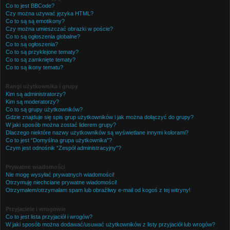
Co to jest BBCode?
Czy można używać języka HTML?
Co to są są emotikony?
Czy można umieszczać obrazki w poście?
Co to są ogłoszenia globalne?
Co to są ogłoszenia?
Co to są przyklejone tematy?
Co to są zamknięte tematy?
Co to są ikony tematu?
Rangi użytkownika i grupy
Kim są administratorzy?
Kim są moderatorzy?
Co to są grupy użytkowników?
Gdzie znajduje się spis grup użytkowników i jak można dołączyć do grupy?
W jaki sposób można zostać liderem grupy?
Dlaczego niektóre nazwy użytkowników są wyświetlane innymi kolorami?
Co to jest “Domyślna grupa użytkownika”?
Czym jest odnośnik “Zespół administracyjny”?
Prywatne wiadomości
Nie mogę wysyłać prywatnych wiadomości!
Otrzymuję niechciane prywatne wiadomości!
Otrzymałem/otrzymałam spam lub obraźliwy e-mail od kogoś z tej witryny!
Przyjaciele i wrogowie
Co to jest lista przyjaciół i wrogów?
W jaki sposób można dodawać/usuwać użytkowników z listy przyjaciół lub wrogów?