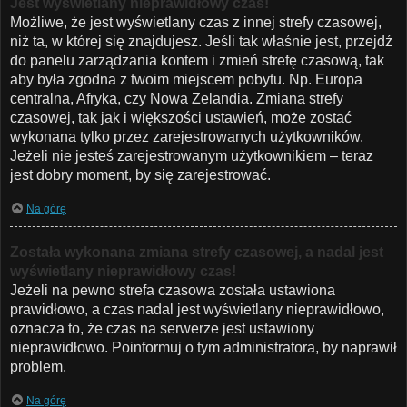
Jest wyświetlany nieprawidłowy czas!
Możliwe, że jest wyświetlany czas z innej strefy czasowej,
niż ta, w której się znajdujesz. Jeśli tak właśnie jest, przejdź
do panelu zarządzania kontem i zmień strefę czasową, tak
aby była zgodna z twoim miejscem pobytu. Np. Europa
centralna, Afryka, czy Nowa Zelandia. Zmiana strefy
czasowej, tak jak i większości ustawień, może zostać
wykonana tylko przez zarejestrowanych użytkowników.
Jeżeli nie jesteś zarejestrowanym użytkownikiem – teraz
jest dobry moment, by się zarejestrować.
Na górę
Została wykonana zmiana strefy czasowej, a nadal jest
wyświetlany nieprawidłowy czas!
Jeżeli na pewno strefa czasowa została ustawiona
prawidłowo, a czas nadal jest wyświetlany nieprawidłowo,
oznacza to, że czas na serwerze jest ustawiony
nieprawidłowo. Poinformuj o tym administratora, by naprawił
problem.
Na górę