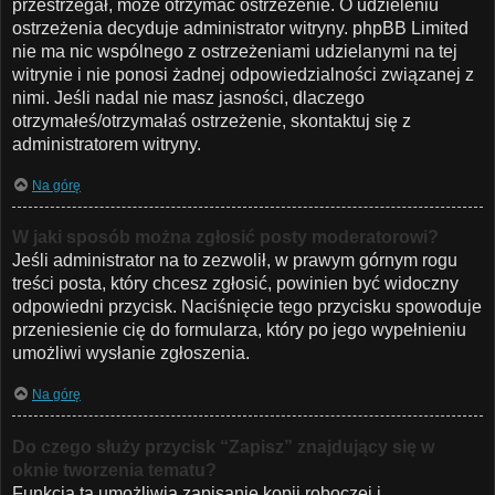
przestrzegał, może otrzymać ostrzeżenie. O udzieleniu
ostrzeżenia decyduje administrator witryny. phpBB Limited
nie ma nic wspólnego z ostrzeżeniami udzielanymi na tej
witrynie i nie ponosi żadnej odpowiedzialności związanej z
nimi. Jeśli nadal nie masz jasności, dlaczego
otrzymałeś/otrzymałaś ostrzeżenie, skontaktuj się z
administratorem witryny.
Na górę
W jaki sposób można zgłosić posty moderatorowi?
Jeśli administrator na to zezwolił, w prawym górnym rogu
treści posta, który chcesz zgłosić, powinien być widoczny
odpowiedni przycisk. Naciśnięcie tego przycisku spowoduje
przeniesienie cię do formularza, który po jego wypełnieniu
umożliwi wysłanie zgłoszenia.
Na górę
Do czego służy przycisk “Zapisz” znajdujący się w
oknie tworzenia tematu?
Funkcja ta umożliwia zapisanie kopii roboczej i