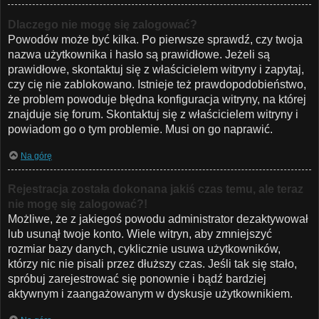
Dlaczego nie mogę się zalogować?
Powodów może być kilka. Po pierwsze sprawdź, czy twoja
nazwa użytkownika i hasło są prawidłowe. Jeżeli są
prawidłowe, skontaktuj się z właścicielem witryny i zapytaj,
czy cię nie zablokowano. Istnieje też prawdopodobieństwo,
że problem powoduje błędna konfiguracja witryny, na której
znajduje się forum. Skontaktuj się z właścicielem witryny i
powiadom go o tym problemie. Musi on go naprawić.
Na górę
Rejestracja została dokonana jakiś czas temu, ale teraz
nie mogę się zalogować?!
Możliwe, że z jakiegoś powodu administrator dezaktywował
lub usunął twoje konto. Wiele witryn, aby zmniejszyć
rozmiar bazy danych, cyklicznie usuwa użytkowników,
którzy nic nie pisali przez dłuższy czas. Jeśli tak się stało,
spróbuj zarejestrować się ponownie i bądź bardziej
aktywnym i zaangażowanym w dyskusje użytkownikiem.