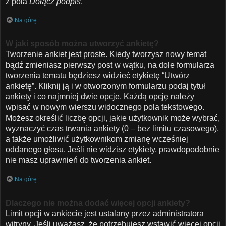
z pola
Dołącz podpis
.
Na górę
W jaki sposób można utworzyć ankietę?
Tworzenie ankiet jest proste. Kiedy tworzysz nowy temat
bądź zmieniasz pierwszy post w wątku, na dole formularza
tworzenia tematu będziesz widzieć etykietę “Utwórz
ankietę”. Kliknij ją i w otworzonym formularzu podaj tytuł
ankiety i co najmniej dwie opcje. Każdą opcję należy
wpisać w nowym wierszu widocznego pola tekstowego.
Możesz określić liczbę opcji, jakie użytkownik może wybrać,
wyznaczyć czas trwania ankiety (0 – bez limitu czasowego),
a także umożliwić użytkownikom zmianę wcześniej
oddanego głosu. Jeśli nie widzisz etykiety, prawdopodobnie
nie masz uprawnień do tworzenia ankiet.
Na górę
Dlaczego nie można dodać więcej opcji ankiety?
Limit opcji w ankiecie jest ustalany przez administratora
witryny. Jeśli uważasz, że potrzebujesz wstawić więcej opcji