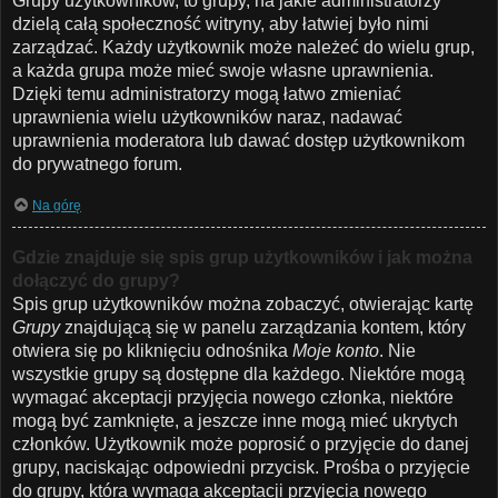
Grupy użytkowników, to grupy, na jakie administratorzy
dzielą całą społeczność witryny, aby łatwiej było nimi
zarządzać. Każdy użytkownik może należeć do wielu grup,
a każda grupa może mieć swoje własne uprawnienia.
Dzięki temu administratorzy mogą łatwo zmieniać
uprawnienia wielu użytkowników naraz, nadawać
uprawnienia moderatora lub dawać dostęp użytkownikom
do prywatnego forum.
Na górę
Gdzie znajduje się spis grup użytkowników i jak można
dołączyć do grupy?
Spis grup użytkowników można zobaczyć, otwierając kartę
Grupy
znajdującą się w panelu zarządzania kontem, który
otwiera się po kliknięciu odnośnika
Moje konto
. Nie
wszystkie grupy są dostępne dla każdego. Niektóre mogą
wymagać akceptacji przyjęcia nowego członka, niektóre
mogą być zamknięte, a jeszcze inne mogą mieć ukrytych
członków. Użytkownik może poprosić o przyjęcie do danej
grupy, naciskając odpowiedni przycisk. Prośba o przyjęcie
do grupy, która wymaga akceptacji przyjęcia nowego