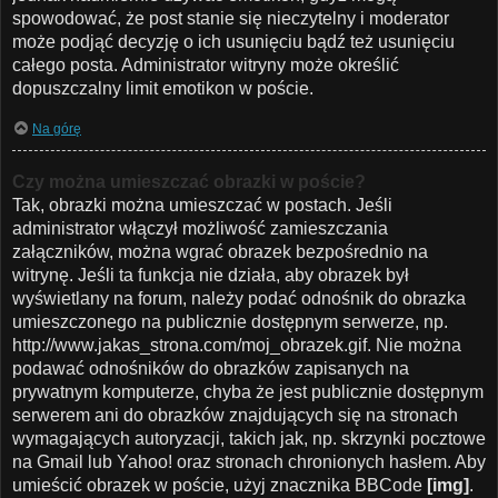
spowodować, że post stanie się nieczytelny i moderator
może podjąć decyzję o ich usunięciu bądź też usunięciu
całego posta. Administrator witryny może określić
dopuszczalny limit emotikon w poście.
Na górę
Czy można umieszczać obrazki w poście?
Tak, obrazki można umieszczać w postach. Jeśli
administrator włączył możliwość zamieszczania
załączników, można wgrać obrazek bezpośrednio na
witrynę. Jeśli ta funkcja nie działa, aby obrazek był
wyświetlany na forum, należy podać odnośnik do obrazka
umieszczonego na publicznie dostępnym serwerze, np.
http://www.jakas_strona.com/moj_obrazek.gif. Nie można
podawać odnośników do obrazków zapisanych na
prywatnym komputerze, chyba że jest publicznie dostępnym
serwerem ani do obrazków znajdujących się na stronach
wymagających autoryzacji, takich jak, np. skrzynki pocztowe
na Gmail lub Yahoo! oraz stronach chronionych hasłem. Aby
umieścić obrazek w poście, użyj znacznika BBCode
[img]
.