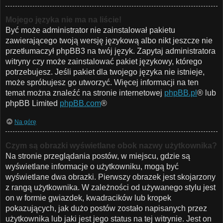
Mojego języka nie ma na liście!
Być może administrator nie zainstalował pakietu
zawierającego twoją wersję językową albo nikt jeszcze nie
przetłumaczył phpBB3 na twój język. Zapytaj administratora
witryny czy może zainstalować pakiet językowy, którego
potrzebujesz. Jeśli pakiet dla twojego języka nie istnieje,
może spróbujesz go utworzyć. Więcej informacji na ten
temat można znaleźć na stronie internetowej
phpBB.pl
® lub
phpBB Limited
phpBB.com
®
Na górę
Czym są obrazki wyświetlane obok nazwy użytkownika?
Na stronie przeglądania postów, w miejscu, gdzie są
wyświetlane informacje o użytkowniku, mogą być
wyświetlane dwa obrazki. Pierwszy obrazek jest skojarzony
z rangą użytkownika. W zależności od używanego stylu jest
on w formie gwiazdek, kwadracików lub kropek
pokazujących, jak dużo postów zostało napisanych przez
użytkownika lub jaki jest jego status na tej witrynie. Jest on