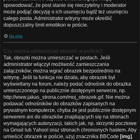
spowodować, że post stanie się nieczytelny i moderator
może podjąć decyzję o ich usunięciu bądź też usunięciu
całego posta. Administrator witryny może określić
dopuszczalny limit emotikon w poście.
Na górę
Czy można umieszczać obrazki w poście?
Tak, obrazki można umieszczać w postach. Jeśli
administrator włączył możliwość zamieszczania
załączników, można wgrać obrazek bezpośrednio na
witrynę. Jeśli ta funkcja nie działa, aby obrazek był
wyświetlany na forum, należy podać odnośnik do obrazka
umieszczonego na publicznie dostępnym serwerze, np.
http://www.jakas_strona.com/moj_obrazek.gif. Nie można
podawać odnośników do obrazków zapisanych na
prywatnym komputerze, chyba że jest publicznie dostępnym
serwerem ani do obrazków znajdujących się na stronach
wymagających autoryzacji, takich jak, np. skrzynki pocztowe
na Gmail lub Yahoo! oraz stronach chronionych hasłem. Aby
umieścić obrazek w poście, użyj znacznika BBCode
[img]
.