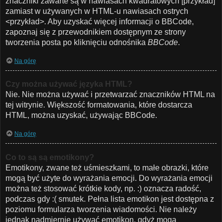
znaczniki zawarte są w nawiasach kwadratowych [przykład]
zamiast w używanych w HTML-u nawiasach ostrych
<przykład>. Aby uzyskać więcej informacji o BBCode,
zapoznaj się z przewodnikiem dostępnym ze strony
tworzenia posta po kliknięciu odnośnika
BBCode
.
Na górę
Czy można używać języka HTML?
Nie. Nie można używać i przetwarzać znaczników HTML na
tej witrynie. Większość formatowania, które dostarcza
HTML, można uzyskać, używając BBCode.
Na górę
Co to są są emotikony?
Emotikony, zwane też uśmieszkami, to małe obrazki, które
mogą być użyte do wyrażania emocji. Do wyrażania emocji
można też stosować krótkie kody, np. :) oznacza radość,
podczas gdy :( smutek. Pełna lista emotikon jest dostępna z
poziomu formularza tworzenia wiadomości. Nie należy
jednak nadmiernie używać emotikon, gdyż mogą