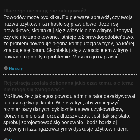
Dlaczego nie mogę się zalogować?
Powodów może być kilka. Po pierwsze sprawdź, czy twoja
nazwa użytkownika i hasło są prawidłowe. Jeżeli są
prawidłowe, skontaktuj się z właścicielem witryny i zapytaj,
czy cię nie zablokowano. Istnieje też prawdopodobieństwo,
że problem powoduje błędna konfiguracja witryny, na której
znajduje się forum. Skontaktuj się z właścicielem witryny i
powiadom go o tym problemie. Musi on go naprawić.
Na górę
Rejestracja została dokonana jakiś czas temu, ale teraz
nie mogę się zalogować?!
Możliwe, że z jakiegoś powodu administrator dezaktywował
lub usunął twoje konto. Wiele witryn, aby zmniejszyć
rozmiar bazy danych, cyklicznie usuwa użytkowników,
którzy nic nie pisali przez dłuższy czas. Jeśli tak się stało,
spróbuj zarejestrować się ponownie i bądź bardziej
aktywnym i zaangażowanym w dyskusje użytkownikiem.