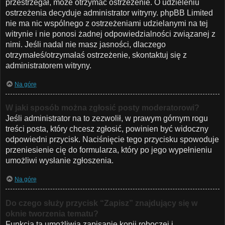
przestrzegał, może otrzymać ostrzeżenie. O udzieleniu
ostrzeżenia decyduje administrator witryny. phpBB Limited
nie ma nic wspólnego z ostrzeżeniami udzielanymi na tej
witrynie i nie ponosi żadnej odpowiedzialności związanej z
nimi. Jeśli nadal nie masz jasności, dlaczego
otrzymałeś/otrzymałaś ostrzeżenie, skontaktuj się z
administratorem witryny.
Na górę
W jaki sposób można zgłosić posty moderatorowi?
Jeśli administrator na to zezwolił, w prawym górnym rogu
treści posta, który chcesz zgłosić, powinien być widoczny
odpowiedni przycisk. Naciśnięcie tego przycisku spowoduje
przeniesienie cię do formularza, który po jego wypełnieniu
umożliwi wysłanie zgłoszenia.
Na górę
Do czego służy przycisk “Zapisz” znajdujący się w
oknie tworzenia tematu?
Funkcja ta umożliwia zapisanie kopii roboczej i