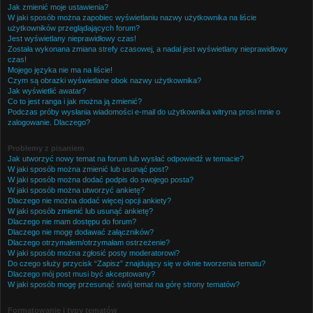
Jak zmienić moje ustawienia?
W jaki sposób można zapobiec wyświetlaniu nazwy użytkownika na liście
użytkowników przeglądających forum?
Jest wyświetlany nieprawidłowy czas!
Została wykonana zmiana strefy czasowej, a nadal jest wyświetlany nieprawidłowy
czas!
Mojego języka nie ma na liście!
Czym są obrazki wyświetlane obok nazwy użytkownika?
Jak wyświetlić awatar?
Co to jest ranga i jak można ją zmienić?
Podczas próby wysłania wiadomości e-mail do użytkownika witryna prosi mnie o
zalogowanie. Dlaczego?
Problemy z pisaniem
Jak utworzyć nowy temat na forum lub wysłać odpowiedź w temacie?
W jaki sposób można zmienić lub usunąć post?
W jaki sposób można dodać podpis do swojego posta?
W jaki sposób można utworzyć ankietę?
Dlaczego nie można dodać więcej opcji ankiety?
W jaki sposób zmienić lub usunąć ankietę?
Dlaczego nie mam dostępu do forum?
Dlaczego nie mogę dodawać załączników?
Dlaczego otrzymałem/otrzymałam ostrzeżenie?
W jaki sposób można zgłosić posty moderatorowi?
Do czego służy przycisk “Zapisz” znajdujący się w oknie tworzenia tematu?
Dlaczego mój post musi być akceptowany?
W jaki sposób mogę przesunąć swój temat na górę strony tematów?
Formatowanie i typy tematów