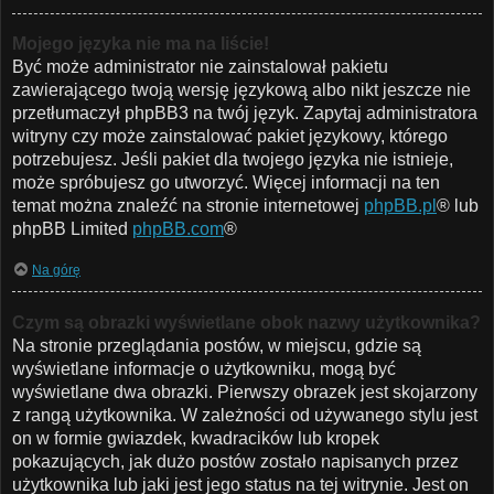
Mojego języka nie ma na liście!
Być może administrator nie zainstalował pakietu
zawierającego twoją wersję językową albo nikt jeszcze nie
przetłumaczył phpBB3 na twój język. Zapytaj administratora
witryny czy może zainstalować pakiet językowy, którego
potrzebujesz. Jeśli pakiet dla twojego języka nie istnieje,
może spróbujesz go utworzyć. Więcej informacji na ten
temat można znaleźć na stronie internetowej
phpBB.pl
® lub
phpBB Limited
phpBB.com
®
Na górę
Czym są obrazki wyświetlane obok nazwy użytkownika?
Na stronie przeglądania postów, w miejscu, gdzie są
wyświetlane informacje o użytkowniku, mogą być
wyświetlane dwa obrazki. Pierwszy obrazek jest skojarzony
z rangą użytkownika. W zależności od używanego stylu jest
on w formie gwiazdek, kwadracików lub kropek
pokazujących, jak dużo postów zostało napisanych przez
użytkownika lub jaki jest jego status na tej witrynie. Jest on