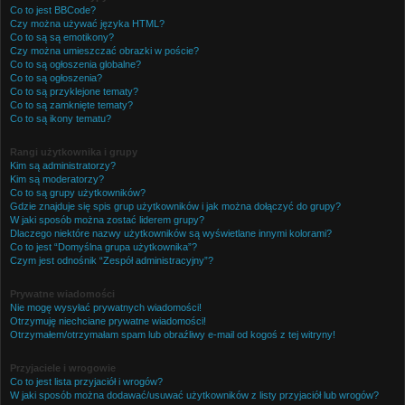
Co to jest BBCode?
Czy można używać języka HTML?
Co to są są emotikony?
Czy można umieszczać obrazki w poście?
Co to są ogłoszenia globalne?
Co to są ogłoszenia?
Co to są przyklejone tematy?
Co to są zamknięte tematy?
Co to są ikony tematu?
Rangi użytkownika i grupy
Kim są administratorzy?
Kim są moderatorzy?
Co to są grupy użytkowników?
Gdzie znajduje się spis grup użytkowników i jak można dołączyć do grupy?
W jaki sposób można zostać liderem grupy?
Dlaczego niektóre nazwy użytkowników są wyświetlane innymi kolorami?
Co to jest “Domyślna grupa użytkownika”?
Czym jest odnośnik “Zespół administracyjny”?
Prywatne wiadomości
Nie mogę wysyłać prywatnych wiadomości!
Otrzymuję niechciane prywatne wiadomości!
Otrzymałem/otrzymałam spam lub obraźliwy e-mail od kogoś z tej witryny!
Przyjaciele i wrogowie
Co to jest lista przyjaciół i wrogów?
W jaki sposób można dodawać/usuwać użytkowników z listy przyjaciół lub wrogów?