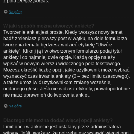
z pola
Dołącz podpis
.
Na górę
W jaki sposób można utworzyć ankietę?
Tworzenie ankiet jest proste. Kiedy tworzysz nowy temat
bądź zmieniasz pierwszy post w wątku, na dole formularza
tworzenia tematu będziesz widzieć etykietę “Utwórz
ankietę”. Kliknij ją i w otworzonym formularzu podaj tytuł
ankiety i co najmniej dwie opcje. Każdą opcję należy
wpisać w nowym wierszu widocznego pola tekstowego.
Możesz określić liczbę opcji, jakie użytkownik może wybrać,
wyznaczyć czas trwania ankiety (0 – bez limitu czasowego),
a także umożliwić użytkownikom zmianę wcześniej
oddanego głosu. Jeśli nie widzisz etykiety, prawdopodobnie
nie masz uprawnień do tworzenia ankiet.
Na górę
Dlaczego nie można dodać więcej opcji ankiety?
Limit opcji w ankiecie jest ustalany przez administratora
witryny. Jeśli uważasz, że potrzebujesz wstawić więcej opcji