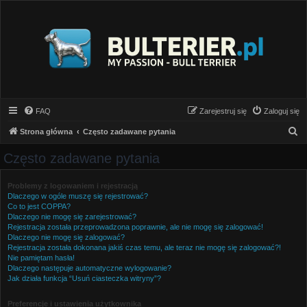
FAQ
Zarejestruj się
Zaloguj się
S
Strona główna
Często zadawane pytania
z
Często zadawane pytania
u
k
Problemy z logowaniem i rejestracją
Dlaczego w ogóle muszę się rejestrować?
a
Co to jest COPPA?
j
Dlaczego nie mogę się zarejestrować?
Rejestracja została przeprowadzona poprawnie, ale nie mogę się zalogować!
Dlaczego nie mogę się zalogować?
Rejestracja została dokonana jakiś czas temu, ale teraz nie mogę się zalogować?!
Nie pamiętam hasła!
Dlaczego następuje automatyczne wylogowanie?
Jak działa funkcja “Usuń ciasteczka witryny”?
Preferencje i ustawienia użytkownika