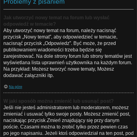
Problemy z pisaniem
Jak utworzyć nowy temat na forum lub wysłać
odpowiedź w temacie?
Aby utworzyć nowy temat na forum, należy nacisnąć
przycisk „Nowy temat”, aby odpowiedzieć w temacie,
nacisnąć przycisk „Odpowiedz”. Być może, że przed
publikowaniem wiadomości trzeba będzie się
zarejestrować. Na dole strony forum lub strony tematów jest
wyświetlana lista uprawnień użytkownika na każdym forum.
Na przykład: Możesz tworzyć nowe tematy, Możesz
dodawać załączniki itp.
Na górę
W jaki sposób można zmienić lub usunąć post?
Jeśli nie jesteś administratorem lub moderatorem, możesz
zmieniać i usuwać tylko swoje posty. Możesz zmienić post,
naciskając przycisk
Zmień
znajdujący się przy danym
poście. Czasami można to zrobić tylko przez pewien czas
po jego napisaniu. Jeżeli ktoś odpowiedział na ten post, pod