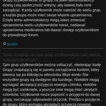
Grupy użytkowników, to grupy, na jakie administratorzy
dzielą całą społeczność witryny, aby łatwiej było nimi
zarządzać. Każdy użytkownik może należeć do wielu grup,
a każda grupa może mieć swoje własne uprawnienia.
Dzięki temu administratorzy mogą łatwo zmieniać
uprawnienia wielu użytkowników naraz, nadawać
uprawnienia moderatora lub dawać dostęp użytkownikom
do prywatnego forum.
Na górę
Gdzie znajduje się spis grup użytkowników i jak można
dołączyć do grupy?
Spis grup użytkowników można zobaczyć, otwierając kartę
Grupy
znajdującą się w panelu zarządzania kontem, który
otwiera się po kliknięciu odnośnika
Moje konto
. Nie
wszystkie grupy są dostępne dla każdego. Niektóre mogą
wymagać akceptacji przyjęcia nowego członka, niektóre
mogą być zamknięte, a jeszcze inne mogą mieć ukrytych
członków. Użytkownik może poprosić o przyjęcie do danej
grupy, naciskając odpowiedni przycisk. Prośba o przyjęcie
do grupy, która wymaga akceptacji przyjęcia nowego