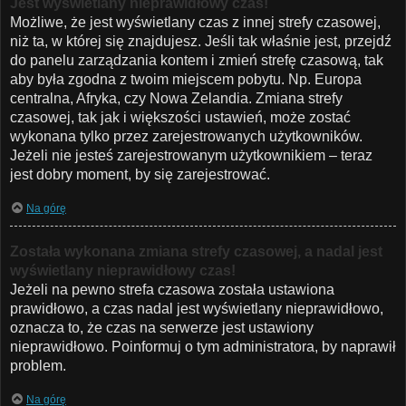
Jest wyświetlany nieprawidłowy czas!
Możliwe, że jest wyświetlany czas z innej strefy czasowej,
niż ta, w której się znajdujesz. Jeśli tak właśnie jest, przejdź
do panelu zarządzania kontem i zmień strefę czasową, tak
aby była zgodna z twoim miejscem pobytu. Np. Europa
centralna, Afryka, czy Nowa Zelandia. Zmiana strefy
czasowej, tak jak i większości ustawień, może zostać
wykonana tylko przez zarejestrowanych użytkowników.
Jeżeli nie jesteś zarejestrowanym użytkownikiem – teraz
jest dobry moment, by się zarejestrować.
Na górę
Została wykonana zmiana strefy czasowej, a nadal jest
wyświetlany nieprawidłowy czas!
Jeżeli na pewno strefa czasowa została ustawiona
prawidłowo, a czas nadal jest wyświetlany nieprawidłowo,
oznacza to, że czas na serwerze jest ustawiony
nieprawidłowo. Poinformuj o tym administratora, by naprawił
problem.
Na górę