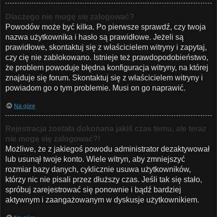
Dlaczego nie mogę się zalogować?
Powodów może być kilka. Po pierwsze sprawdź, czy twoja
nazwa użytkownika i hasło są prawidłowe. Jeżeli są
prawidłowe, skontaktuj się z właścicielem witryny i zapytaj,
czy cię nie zablokowano. Istnieje też prawdopodobieństwo,
że problem powoduje błędna konfiguracja witryny, na której
znajduje się forum. Skontaktuj się z właścicielem witryny i
powiadom go o tym problemie. Musi on go naprawić.
Na górę
Rejestracja została dokonana jakiś czas temu, ale teraz
nie mogę się zalogować?!
Możliwe, że z jakiegoś powodu administrator dezaktywował
lub usunął twoje konto. Wiele witryn, aby zmniejszyć
rozmiar bazy danych, cyklicznie usuwa użytkowników,
którzy nic nie pisali przez dłuższy czas. Jeśli tak się stało,
spróbuj zarejestrować się ponownie i bądź bardziej
aktywnym i zaangażowanym w dyskusje użytkownikiem.