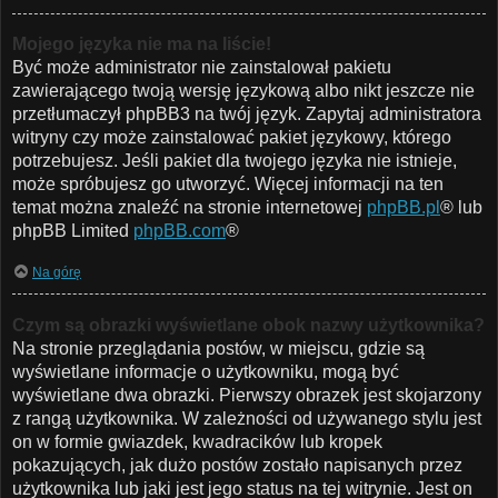
Mojego języka nie ma na liście!
Być może administrator nie zainstalował pakietu
zawierającego twoją wersję językową albo nikt jeszcze nie
przetłumaczył phpBB3 na twój język. Zapytaj administratora
witryny czy może zainstalować pakiet językowy, którego
potrzebujesz. Jeśli pakiet dla twojego języka nie istnieje,
może spróbujesz go utworzyć. Więcej informacji na ten
temat można znaleźć na stronie internetowej
phpBB.pl
® lub
phpBB Limited
phpBB.com
®
Na górę
Czym są obrazki wyświetlane obok nazwy użytkownika?
Na stronie przeglądania postów, w miejscu, gdzie są
wyświetlane informacje o użytkowniku, mogą być
wyświetlane dwa obrazki. Pierwszy obrazek jest skojarzony
z rangą użytkownika. W zależności od używanego stylu jest
on w formie gwiazdek, kwadracików lub kropek
pokazujących, jak dużo postów zostało napisanych przez
użytkownika lub jaki jest jego status na tej witrynie. Jest on