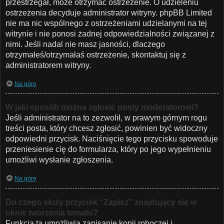
przestrzegał, może otrzymać ostrzeżenie. O udzieleniu
ostrzeżenia decyduje administrator witryny. phpBB Limited
nie ma nic wspólnego z ostrzeżeniami udzielanymi na tej
witrynie i nie ponosi żadnej odpowiedzialności związanej z
nimi. Jeśli nadal nie masz jasności, dlaczego
otrzymałeś/otrzymałaś ostrzeżenie, skontaktuj się z
administratorem witryny.
Na górę
W jaki sposób można zgłosić posty moderatorowi?
Jeśli administrator na to zezwolił, w prawym górnym rogu
treści posta, który chcesz zgłosić, powinien być widoczny
odpowiedni przycisk. Naciśnięcie tego przycisku spowoduje
przeniesienie cię do formularza, który po jego wypełnieniu
umożliwi wysłanie zgłoszenia.
Na górę
Do czego służy przycisk “Zapisz” znajdujący się w
oknie tworzenia tematu?
Funkcja ta umożliwia zapisanie kopii roboczej i