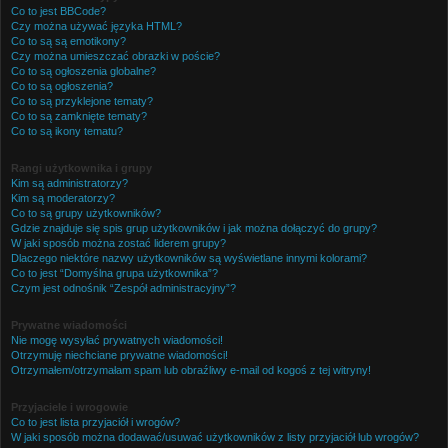
Co to jest BBCode?
Czy można używać języka HTML?
Co to są są emotikony?
Czy można umieszczać obrazki w poście?
Co to są ogłoszenia globalne?
Co to są ogłoszenia?
Co to są przyklejone tematy?
Co to są zamknięte tematy?
Co to są ikony tematu?
Rangi użytkownika i grupy
Kim są administratorzy?
Kim są moderatorzy?
Co to są grupy użytkowników?
Gdzie znajduje się spis grup użytkowników i jak można dołączyć do grupy?
W jaki sposób można zostać liderem grupy?
Dlaczego niektóre nazwy użytkowników są wyświetlane innymi kolorami?
Co to jest “Domyślna grupa użytkownika”?
Czym jest odnośnik “Zespół administracyjny”?
Prywatne wiadomości
Nie mogę wysyłać prywatnych wiadomości!
Otrzymuję niechciane prywatne wiadomości!
Otrzymałem/otrzymałam spam lub obraźliwy e-mail od kogoś z tej witryny!
Przyjaciele i wrogowie
Co to jest lista przyjaciół i wrogów?
W jaki sposób można dodawać/usuwać użytkowników z listy przyjaciół lub wrogów?