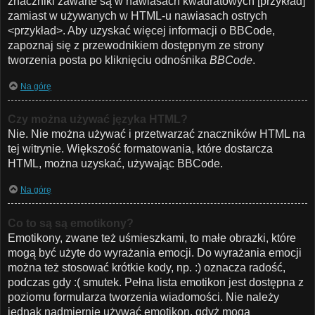
znaczniki zawarte są w nawiasach kwadratowych [przykład]
zamiast w używanych w HTML-u nawiasach ostrych
<przykład>. Aby uzyskać więcej informacji o BBCode,
zapoznaj się z przewodnikiem dostępnym ze strony
tworzenia posta po kliknięciu odnośnika
BBCode
.
Na górę
Czy można używać języka HTML?
Nie. Nie można używać i przetwarzać znaczników HTML na
tej witrynie. Większość formatowania, które dostarcza
HTML, można uzyskać, używając BBCode.
Na górę
Co to są są emotikony?
Emotikony, zwane też uśmieszkami, to małe obrazki, które
mogą być użyte do wyrażania emocji. Do wyrażania emocji
można też stosować krótkie kody, np. :) oznacza radość,
podczas gdy :( smutek. Pełna lista emotikon jest dostępna z
poziomu formularza tworzenia wiadomości. Nie należy
jednak nadmiernie używać emotikon, gdyż mogą