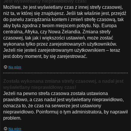
Jest wyświetlany nieprawidłowy czas!
Możliwe, że jest wyświetlany czas z innej strefy czasowej,
niż ta, w której się znajdujesz. Jeśli tak właśnie jest, przejdź
do panelu zarządzania kontem i zmień strefę czasową, tak
aby była zgodna z twoim miejscem pobytu. Np. Europa
centralna, Afryka, czy Nowa Zelandia. Zmiana strefy
czasowej, tak jak i większości ustawień, może zostać
wykonana tylko przez zarejestrowanych użytkowników.
Jeżeli nie jesteś zarejestrowanym użytkownikiem – teraz
jest dobry moment, by się zarejestrować.
Na górę
Została wykonana zmiana strefy czasowej, a nadal jest
wyświetlany nieprawidłowy czas!
Jeżeli na pewno strefa czasowa została ustawiona
prawidłowo, a czas nadal jest wyświetlany nieprawidłowo,
oznacza to, że czas na serwerze jest ustawiony
nieprawidłowo. Poinformuj o tym administratora, by naprawił
problem.
Na górę