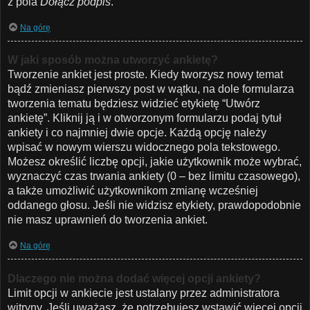
z pola
Dołącz podpis
.
Na górę
W jaki sposób można utworzyć ankietę?
Tworzenie ankiet jest proste. Kiedy tworzysz nowy temat
bądź zmieniasz pierwszy post w wątku, na dole formularza
tworzenia tematu będziesz widzieć etykietę “Utwórz
ankietę”. Kliknij ją i w otworzonym formularzu podaj tytuł
ankiety i co najmniej dwie opcje. Każdą opcję należy
wpisać w nowym wierszu widocznego pola tekstowego.
Możesz określić liczbę opcji, jakie użytkownik może wybrać,
wyznaczyć czas trwania ankiety (0 – bez limitu czasowego),
a także umożliwić użytkownikom zmianę wcześniej
oddanego głosu. Jeśli nie widzisz etykiety, prawdopodobnie
nie masz uprawnień do tworzenia ankiet.
Na górę
Dlaczego nie można dodać więcej opcji ankiety?
Limit opcji w ankiecie jest ustalany przez administratora
witryny. Jeśli uważasz, że potrzebujesz wstawić więcej opcji