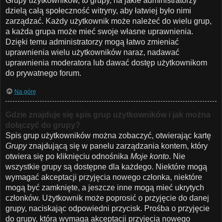
Grupy użytkowników, to grupy, na jakie administratorzy
dzielą całą społeczność witryny, aby łatwiej było nimi
zarządzać. Każdy użytkownik może należeć do wielu grup,
a każda grupa może mieć swoje własne uprawnienia.
Dzięki temu administratorzy mogą łatwo zmieniać
uprawnienia wielu użytkowników naraz, nadawać
uprawnienia moderatora lub dawać dostęp użytkownikom
do prywatnego forum.
Na górę
Gdzie znajduje się spis grup użytkowników i jak można
dołączyć do grupy?
Spis grup użytkowników można zobaczyć, otwierając kartę
Grupy
znajdującą się w panelu zarządzania kontem, który
otwiera się po kliknięciu odnośnika
Moje konto
. Nie
wszystkie grupy są dostępne dla każdego. Niektóre mogą
wymagać akceptacji przyjęcia nowego członka, niektóre
mogą być zamknięte, a jeszcze inne mogą mieć ukrytych
członków. Użytkownik może poprosić o przyjęcie do danej
grupy, naciskając odpowiedni przycisk. Prośba o przyjęcie
do grupy, która wymaga akceptacji przyjęcia nowego