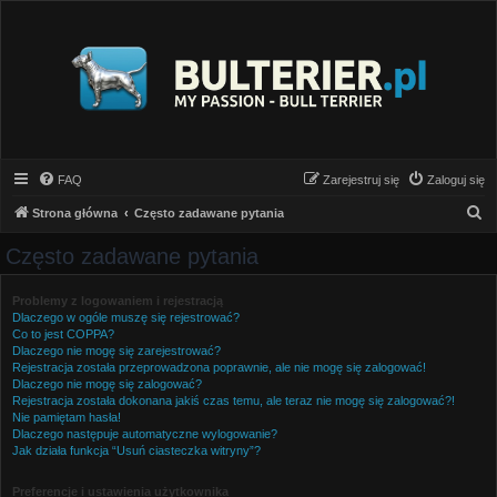
FAQ
Zarejestruj się
Zaloguj się
S
Strona główna
Często zadawane pytania
z
Często zadawane pytania
u
k
Problemy z logowaniem i rejestracją
Dlaczego w ogóle muszę się rejestrować?
a
Co to jest COPPA?
j
Dlaczego nie mogę się zarejestrować?
Rejestracja została przeprowadzona poprawnie, ale nie mogę się zalogować!
Dlaczego nie mogę się zalogować?
Rejestracja została dokonana jakiś czas temu, ale teraz nie mogę się zalogować?!
Nie pamiętam hasła!
Dlaczego następuje automatyczne wylogowanie?
Jak działa funkcja “Usuń ciasteczka witryny”?
Preferencje i ustawienia użytkownika