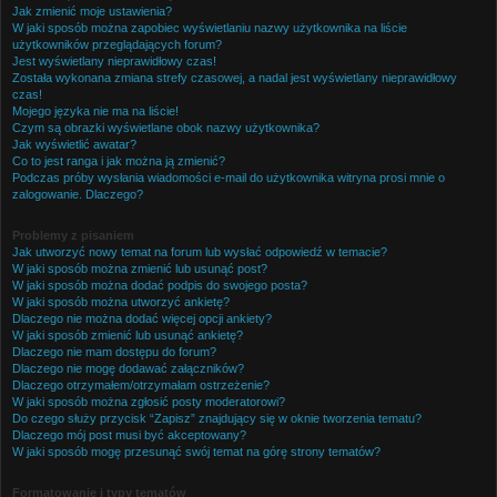
Jak zmienić moje ustawienia?
W jaki sposób można zapobiec wyświetlaniu nazwy użytkownika na liście
użytkowników przeglądających forum?
Jest wyświetlany nieprawidłowy czas!
Została wykonana zmiana strefy czasowej, a nadal jest wyświetlany nieprawidłowy
czas!
Mojego języka nie ma na liście!
Czym są obrazki wyświetlane obok nazwy użytkownika?
Jak wyświetlić awatar?
Co to jest ranga i jak można ją zmienić?
Podczas próby wysłania wiadomości e-mail do użytkownika witryna prosi mnie o
zalogowanie. Dlaczego?
Problemy z pisaniem
Jak utworzyć nowy temat na forum lub wysłać odpowiedź w temacie?
W jaki sposób można zmienić lub usunąć post?
W jaki sposób można dodać podpis do swojego posta?
W jaki sposób można utworzyć ankietę?
Dlaczego nie można dodać więcej opcji ankiety?
W jaki sposób zmienić lub usunąć ankietę?
Dlaczego nie mam dostępu do forum?
Dlaczego nie mogę dodawać załączników?
Dlaczego otrzymałem/otrzymałam ostrzeżenie?
W jaki sposób można zgłosić posty moderatorowi?
Do czego służy przycisk “Zapisz” znajdujący się w oknie tworzenia tematu?
Dlaczego mój post musi być akceptowany?
W jaki sposób mogę przesunąć swój temat na górę strony tematów?
Formatowanie i typy tematów