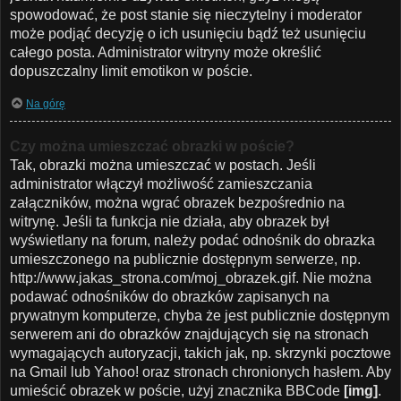
spowodować, że post stanie się nieczytelny i moderator
może podjąć decyzję o ich usunięciu bądź też usunięciu
całego posta. Administrator witryny może określić
dopuszczalny limit emotikon w poście.
Na górę
Czy można umieszczać obrazki w poście?
Tak, obrazki można umieszczać w postach. Jeśli
administrator włączył możliwość zamieszczania
załączników, można wgrać obrazek bezpośrednio na
witrynę. Jeśli ta funkcja nie działa, aby obrazek był
wyświetlany na forum, należy podać odnośnik do obrazka
umieszczonego na publicznie dostępnym serwerze, np.
http://www.jakas_strona.com/moj_obrazek.gif. Nie można
podawać odnośników do obrazków zapisanych na
prywatnym komputerze, chyba że jest publicznie dostępnym
serwerem ani do obrazków znajdujących się na stronach
wymagających autoryzacji, takich jak, np. skrzynki pocztowe
na Gmail lub Yahoo! oraz stronach chronionych hasłem. Aby
umieścić obrazek w poście, użyj znacznika BBCode
[img]
.