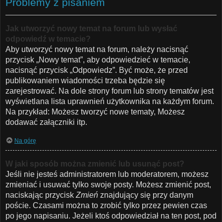
Problemy z pisaniem
Jak utworzyć nowy temat na forum lub wysłać
odpowiedź w temacie?
Aby utworzyć nowy temat na forum, należy nacisnąć
przycisk „Nowy temat”, aby odpowiedzieć w temacie,
nacisnąć przycisk „Odpowiedz”. Być może, że przed
publikowaniem wiadomości trzeba będzie się
zarejestrować. Na dole strony forum lub strony tematów jest
wyświetlana lista uprawnień użytkownika na każdym forum.
Na przykład: Możesz tworzyć nowe tematy, Możesz
dodawać załączniki itp.
Na górę
W jaki sposób można zmienić lub usunąć post?
Jeśli nie jesteś administratorem lub moderatorem, możesz
zmieniać i usuwać tylko swoje posty. Możesz zmienić post,
naciskając przycisk
Zmień
znajdujący się przy danym
poście. Czasami można to zrobić tylko przez pewien czas
po jego napisaniu. Jeżeli ktoś odpowiedział na ten post, pod