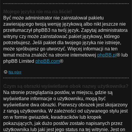
Mojego języka nie ma na liście!
Być może administrator nie zainstalował pakietu
zawierającego twoją wersję językową albo nikt jeszcze nie
przetłumaczył phpBB3 na twój język. Zapytaj administratora
witryny czy może zainstalować pakiet językowy, którego
potrzebujesz. Jeśli pakiet dla twojego języka nie istnieje,
może spróbujesz go utworzyć. Więcej informacji na ten
temat można znaleźć na stronie internetowej
phpBB.pl
® lub
phpBB Limited
phpBB.com
®
Na górę
Czym są obrazki wyświetlane obok nazwy użytkownika?
Na stronie przeglądania postów, w miejscu, gdzie są
wyświetlane informacje o użytkowniku, mogą być
wyświetlane dwa obrazki. Pierwszy obrazek jest skojarzony
z rangą użytkownika. W zależności od używanego stylu jest
on w formie gwiazdek, kwadracików lub kropek
pokazujących, jak dużo postów zostało napisanych przez
użytkownika lub jaki jest jego status na tej witrynie. Jest on