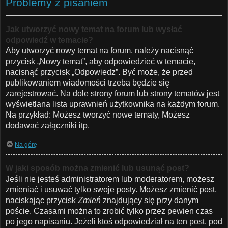
Problemy z pisaniem
Jak utworzyć nowy temat na forum lub wysłać
odpowiedź w temacie?
Aby utworzyć nowy temat na forum, należy nacisnąć
przycisk „Nowy temat”, aby odpowiedzieć w temacie,
nacisnąć przycisk „Odpowiedz”. Być może, że przed
publikowaniem wiadomości trzeba będzie się
zarejestrować. Na dole strony forum lub strony tematów jest
wyświetlana lista uprawnień użytkownika na każdym forum.
Na przykład: Możesz tworzyć nowe tematy, Możesz
dodawać załączniki itp.
Na górę
W jaki sposób można zmienić lub usunąć post?
Jeśli nie jesteś administratorem lub moderatorem, możesz
zmieniać i usuwać tylko swoje posty. Możesz zmienić post,
naciskając przycisk
Zmień
znajdujący się przy danym
poście. Czasami można to zrobić tylko przez pewien czas
po jego napisaniu. Jeżeli ktoś odpowiedział na ten post, pod