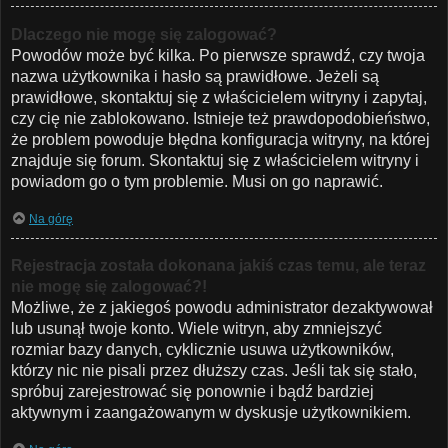
Dlaczego nie mogę się zalogować?
Powodów może być kilka. Po pierwsze sprawdź, czy twoja
nazwa użytkownika i hasło są prawidłowe. Jeżeli są
prawidłowe, skontaktuj się z właścicielem witryny i zapytaj,
czy cię nie zablokowano. Istnieje też prawdopodobieństwo,
że problem powoduje błędna konfiguracja witryny, na której
znajduje się forum. Skontaktuj się z właścicielem witryny i
powiadom go o tym problemie. Musi on go naprawić.
Na górę
Rejestracja została dokonana jakiś czas temu, ale teraz
nie mogę się zalogować?!
Możliwe, że z jakiegoś powodu administrator dezaktywował
lub usunął twoje konto. Wiele witryn, aby zmniejszyć
rozmiar bazy danych, cyklicznie usuwa użytkowników,
którzy nic nie pisali przez dłuższy czas. Jeśli tak się stało,
spróbuj zarejestrować się ponownie i bądź bardziej
aktywnym i zaangażowanym w dyskusje użytkownikiem.