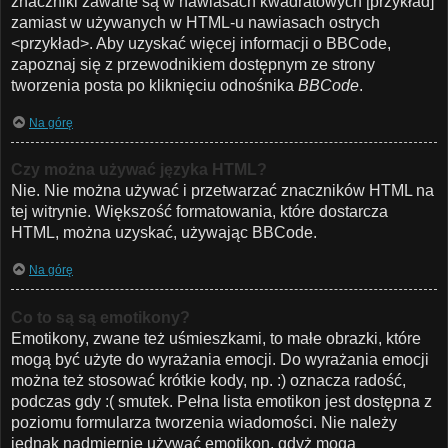
znaczniki zawarte są w nawiasach kwadratowych [przykład]
zamiast w używanych w HTML-u nawiasach ostrych
<przykład>. Aby uzyskać więcej informacji o BBCode,
zapoznaj się z przewodnikiem dostępnym ze strony
tworzenia posta po kliknięciu odnośnika
BBCode
.
Na górę
Czy można używać języka HTML?
Nie. Nie można używać i przetwarzać znaczników HTML na
tej witrynie. Większość formatowania, które dostarcza
HTML, można uzyskać, używając BBCode.
Na górę
Co to są są emotikony?
Emotikony, zwane też uśmieszkami, to małe obrazki, które
mogą być użyte do wyrażania emocji. Do wyrażania emocji
można też stosować krótkie kody, np. :) oznacza radość,
podczas gdy :( smutek. Pełna lista emotikon jest dostępna z
poziomu formularza tworzenia wiadomości. Nie należy
jednak nadmiernie używać emotikon, gdyż mogą