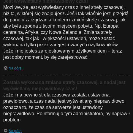
Jest wyświetlany nieprawidłowy czas!
Możliwe, że jest wyświetlany czas z innej strefy czasowej,
niż ta, w której się znajdujesz. Jeśli tak właśnie jest, przejdź
do panelu zarządzania kontem i zmień strefę czasową, tak
aby była zgodna z twoim miejscem pobytu. Np. Europa
centralna, Afryka, czy Nowa Zelandia. Zmiana strefy
czasowej, tak jak i większości ustawień, może zostać
wykonana tylko przez zarejestrowanych użytkowników.
Jeżeli nie jesteś zarejestrowanym użytkownikiem – teraz
jest dobry moment, by się zarejestrować.
Na górę
Została wykonana zmiana strefy czasowej, a nadal jest
wyświetlany nieprawidłowy czas!
Jeżeli na pewno strefa czasowa została ustawiona
prawidłowo, a czas nadal jest wyświetlany nieprawidłowo,
oznacza to, że czas na serwerze jest ustawiony
nieprawidłowo. Poinformuj o tym administratora, by naprawił
problem.
Na górę