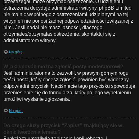
przestrzegał, może otrzymać ostrzeżenie. O udzieleniu
ostrzeżenia decyduje administrator witryny. phpBB Limited
nie ma nic wspólnego z ostrzeżeniami udzielanymi na tej
witrynie i nie ponosi żadnej odpowiedzialności związanej z
nimi. Jeśli nadal nie masz jasności, dlaczego
otrzymałeś/otrzymałaś ostrzeżenie, skontaktuj się z
administratorem witryny.
Na górę
W jaki sposób można zgłosić posty moderatorowi?
Jeśli administrator na to zezwolił, w prawym górnym rogu
treści posta, który chcesz zgłosić, powinien być widoczny
odpowiedni przycisk. Naciśnięcie tego przycisku spowoduje
przeniesienie cię do formularza, który po jego wypełnieniu
umożliwi wysłanie zgłoszenia.
Na górę
Do czego służy przycisk “Zapisz” znajdujący się w
oknie tworzenia tematu?
Funkcja ta umożliwia zapisanie kopii roboczej i