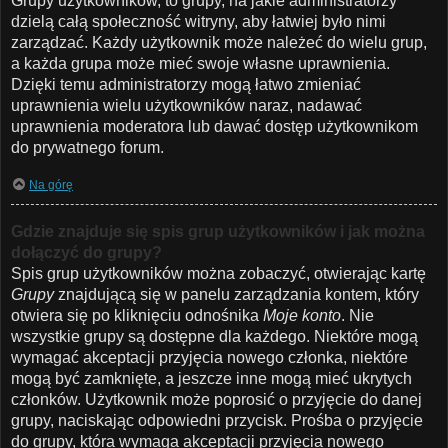
Grupy użytkowników, to grupy, na jakie administratorzy
dzielą całą społeczność witryny, aby łatwiej było nimi
zarządzać. Każdy użytkownik może należeć do wielu grup,
a każda grupa może mieć swoje własne uprawnienia.
Dzięki temu administratorzy mogą łatwo zmieniać
uprawnienia wielu użytkowników naraz, nadawać
uprawnienia moderatora lub dawać dostęp użytkownikom
do prywatnego forum.
Na górę
Gdzie znajduje się spis grup użytkowników i jak można
dołączyć do grupy?
Spis grup użytkowników można zobaczyć, otwierając kartę
Grupy
znajdującą się w panelu zarządzania kontem, który
otwiera się po kliknięciu odnośnika
Moje konto
. Nie
wszystkie grupy są dostępne dla każdego. Niektóre mogą
wymagać akceptacji przyjęcia nowego członka, niektóre
mogą być zamknięte, a jeszcze inne mogą mieć ukrytych
członków. Użytkownik może poprosić o przyjęcie do danej
grupy, naciskając odpowiedni przycisk. Prośba o przyjęcie
do grupy, która wymaga akceptacji przyjęcia nowego