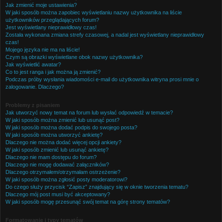
Jak zmienić moje ustawienia?
W jaki sposób można zapobiec wyświetlaniu nazwy użytkownika na liście
użytkowników przeglądających forum?
Jest wyświetlany nieprawidłowy czas!
Została wykonana zmiana strefy czasowej, a nadal jest wyświetlany nieprawidłowy
czas!
Mojego języka nie ma na liście!
Czym są obrazki wyświetlane obok nazwy użytkownika?
Jak wyświetlić awatar?
Co to jest ranga i jak można ją zmienić?
Podczas próby wysłania wiadomości e-mail do użytkownika witryna prosi mnie o
zalogowanie. Dlaczego?
Problemy z pisaniem
Jak utworzyć nowy temat na forum lub wysłać odpowiedź w temacie?
W jaki sposób można zmienić lub usunąć post?
W jaki sposób można dodać podpis do swojego posta?
W jaki sposób można utworzyć ankietę?
Dlaczego nie można dodać więcej opcji ankiety?
W jaki sposób zmienić lub usunąć ankietę?
Dlaczego nie mam dostępu do forum?
Dlaczego nie mogę dodawać załączników?
Dlaczego otrzymałem/otrzymałam ostrzeżenie?
W jaki sposób można zgłosić posty moderatorowi?
Do czego służy przycisk “Zapisz” znajdujący się w oknie tworzenia tematu?
Dlaczego mój post musi być akceptowany?
W jaki sposób mogę przesunąć swój temat na górę strony tematów?
Formatowanie i typy tematów