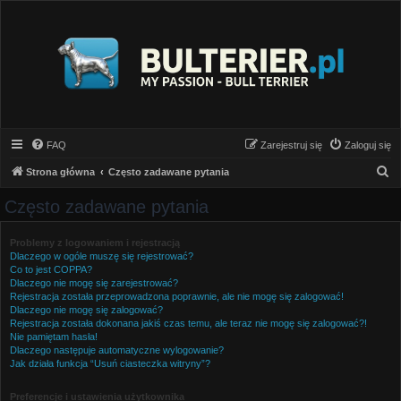
FAQ
Zarejestruj się
Zaloguj się
S
Strona główna
Często zadawane pytania
z
Często zadawane pytania
u
k
Problemy z logowaniem i rejestracją
Dlaczego w ogóle muszę się rejestrować?
a
Co to jest COPPA?
j
Dlaczego nie mogę się zarejestrować?
Rejestracja została przeprowadzona poprawnie, ale nie mogę się zalogować!
Dlaczego nie mogę się zalogować?
Rejestracja została dokonana jakiś czas temu, ale teraz nie mogę się zalogować?!
Nie pamiętam hasła!
Dlaczego następuje automatyczne wylogowanie?
Jak działa funkcja “Usuń ciasteczka witryny”?
Preferencje i ustawienia użytkownika