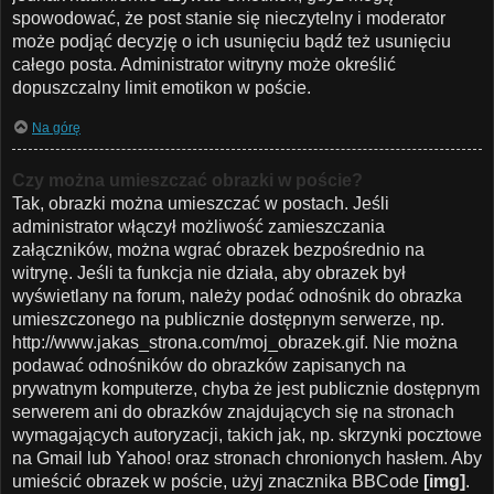
spowodować, że post stanie się nieczytelny i moderator
może podjąć decyzję o ich usunięciu bądź też usunięciu
całego posta. Administrator witryny może określić
dopuszczalny limit emotikon w poście.
Na górę
Czy można umieszczać obrazki w poście?
Tak, obrazki można umieszczać w postach. Jeśli
administrator włączył możliwość zamieszczania
załączników, można wgrać obrazek bezpośrednio na
witrynę. Jeśli ta funkcja nie działa, aby obrazek był
wyświetlany na forum, należy podać odnośnik do obrazka
umieszczonego na publicznie dostępnym serwerze, np.
http://www.jakas_strona.com/moj_obrazek.gif. Nie można
podawać odnośników do obrazków zapisanych na
prywatnym komputerze, chyba że jest publicznie dostępnym
serwerem ani do obrazków znajdujących się na stronach
wymagających autoryzacji, takich jak, np. skrzynki pocztowe
na Gmail lub Yahoo! oraz stronach chronionych hasłem. Aby
umieścić obrazek w poście, użyj znacznika BBCode
[img]
.