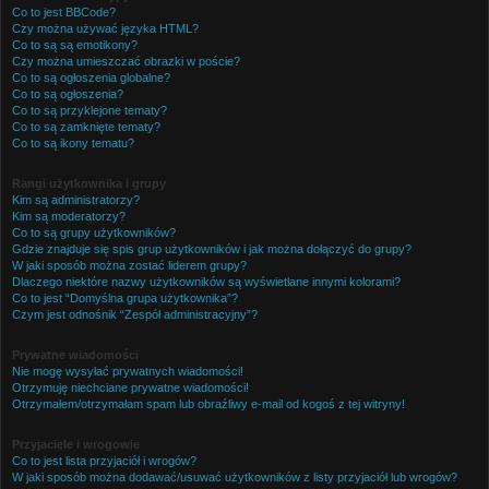
Co to jest BBCode?
Czy można używać języka HTML?
Co to są są emotikony?
Czy można umieszczać obrazki w poście?
Co to są ogłoszenia globalne?
Co to są ogłoszenia?
Co to są przyklejone tematy?
Co to są zamknięte tematy?
Co to są ikony tematu?
Rangi użytkownika i grupy
Kim są administratorzy?
Kim są moderatorzy?
Co to są grupy użytkowników?
Gdzie znajduje się spis grup użytkowników i jak można dołączyć do grupy?
W jaki sposób można zostać liderem grupy?
Dlaczego niektóre nazwy użytkowników są wyświetlane innymi kolorami?
Co to jest “Domyślna grupa użytkownika”?
Czym jest odnośnik “Zespół administracyjny”?
Prywatne wiadomości
Nie mogę wysyłać prywatnych wiadomości!
Otrzymuję niechciane prywatne wiadomości!
Otrzymałem/otrzymałam spam lub obraźliwy e-mail od kogoś z tej witryny!
Przyjaciele i wrogowie
Co to jest lista przyjaciół i wrogów?
W jaki sposób można dodawać/usuwać użytkowników z listy przyjaciół lub wrogów?