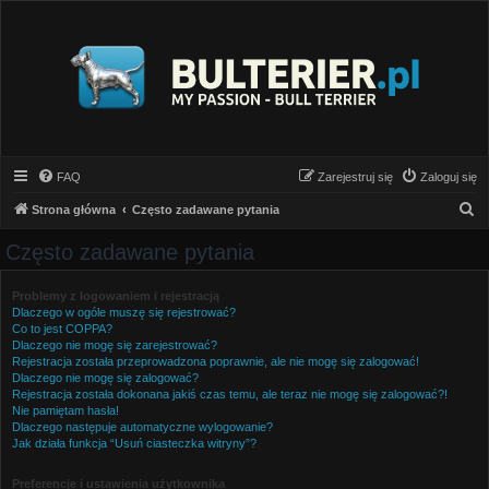
FAQ
Zarejestruj się
Zaloguj się
S
Strona główna
Często zadawane pytania
z
Często zadawane pytania
u
k
Problemy z logowaniem i rejestracją
Dlaczego w ogóle muszę się rejestrować?
a
Co to jest COPPA?
j
Dlaczego nie mogę się zarejestrować?
Rejestracja została przeprowadzona poprawnie, ale nie mogę się zalogować!
Dlaczego nie mogę się zalogować?
Rejestracja została dokonana jakiś czas temu, ale teraz nie mogę się zalogować?!
Nie pamiętam hasła!
Dlaczego następuje automatyczne wylogowanie?
Jak działa funkcja “Usuń ciasteczka witryny”?
Preferencje i ustawienia użytkownika