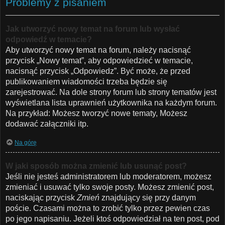
Problemy z pisaniem
Jak utworzyć nowy temat na forum lub wysłać
odpowiedź w temacie?
Aby utworzyć nowy temat na forum, należy nacisnąć
przycisk „Nowy temat”, aby odpowiedzieć w temacie,
nacisnąć przycisk „Odpowiedz”. Być może, że przed
publikowaniem wiadomości trzeba będzie się
zarejestrować. Na dole strony forum lub strony tematów jest
wyświetlana lista uprawnień użytkownika na każdym forum.
Na przykład: Możesz tworzyć nowe tematy, Możesz
dodawać załączniki itp.
Na górę
W jaki sposób można zmienić lub usunąć post?
Jeśli nie jesteś administratorem lub moderatorem, możesz
zmieniać i usuwać tylko swoje posty. Możesz zmienić post,
naciskając przycisk
Zmień
znajdujący się przy danym
poście. Czasami można to zrobić tylko przez pewien czas
po jego napisaniu. Jeżeli ktoś odpowiedział na ten post, pod