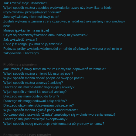
Jak zmienić moje ustawienia?
W jaki sposób można zapobiec wyświetlaniu nazwy użytkownika na liście
użytkowników przeglądających forum?
Jest wyświetlany nieprawidłowy czas!
Została wykonana zmiana strefy czasowej, a nadal jest wyświetlany nieprawidłowy
czas!
Mojego języka nie ma na liście!
Czym są obrazki wyświetlane obok nazwy użytkownika?
Jak wyświetlić awatar?
Co to jest ranga i jak można ją zmienić?
Podczas próby wysłania wiadomości e-mail do użytkownika witryna prosi mnie o
zalogowanie. Dlaczego?
Problemy z pisaniem
Jak utworzyć nowy temat na forum lub wysłać odpowiedź w temacie?
W jaki sposób można zmienić lub usunąć post?
W jaki sposób można dodać podpis do swojego posta?
W jaki sposób można utworzyć ankietę?
Dlaczego nie można dodać więcej opcji ankiety?
W jaki sposób zmienić lub usunąć ankietę?
Dlaczego nie mam dostępu do forum?
Dlaczego nie mogę dodawać załączników?
Dlaczego otrzymałem/otrzymałam ostrzeżenie?
W jaki sposób można zgłosić posty moderatorowi?
Do czego służy przycisk “Zapisz” znajdujący się w oknie tworzenia tematu?
Dlaczego mój post musi być akceptowany?
W jaki sposób mogę przesunąć swój temat na górę strony tematów?
Formatowanie i typy tematów