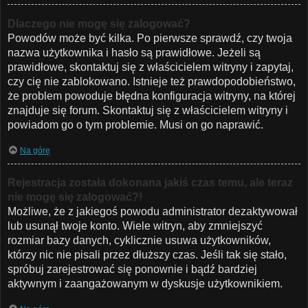
Dlaczego nie mogę się zalogować?
Powodów może być kilka. Po pierwsze sprawdź, czy twoja
nazwa użytkownika i hasło są prawidłowe. Jeżeli są
prawidłowe, skontaktuj się z właścicielem witryny i zapytaj,
czy cię nie zablokowano. Istnieje też prawdopodobieństwo,
że problem powoduje błędna konfiguracja witryny, na której
znajduje się forum. Skontaktuj się z właścicielem witryny i
powiadom go o tym problemie. Musi on go naprawić.
Na górę
Rejestracja została dokonana jakiś czas temu, ale teraz
nie mogę się zalogować?!
Możliwe, że z jakiegoś powodu administrator dezaktywował
lub usunął twoje konto. Wiele witryn, aby zmniejszyć
rozmiar bazy danych, cyklicznie usuwa użytkowników,
którzy nic nie pisali przez dłuższy czas. Jeśli tak się stało,
spróbuj zarejestrować się ponownie i bądź bardziej
aktywnym i zaangażowanym w dyskusje użytkownikiem.