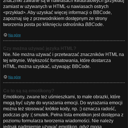
znaczniki zawarte są w nawiasach kwadratowych [przykład]
zamiast w używanych w HTML-u nawiasach ostrych
<przykład>. Aby uzyskać więcej informacji o BBCode,
zapoznaj się z przewodnikiem dostępnym ze strony
tworzenia posta po kliknięciu odnośnika
BBCode
.
Na górę
Czy można używać języka HTML?
Nie. Nie można używać i przetwarzać znaczników HTML na
tej witrynie. Większość formatowania, które dostarcza
HTML, można uzyskać, używając BBCode.
Na górę
Co to są są emotikony?
Emotikony, zwane też uśmieszkami, to małe obrazki, które
mogą być użyte do wyrażania emocji. Do wyrażania emocji
można też stosować krótkie kody, np. :) oznacza radość,
podczas gdy :( smutek. Pełna lista emotikon jest dostępna z
poziomu formularza tworzenia wiadomości. Nie należy
jednak nadmiernie używać emotikon, gdyż mogą