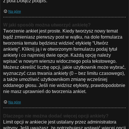
z pola
Dołącz podpis
.
Na górę
W jaki sposób można utworzyć ankietę?
Tworzenie ankiet jest proste. Kiedy tworzysz nowy temat
bądź zmieniasz pierwszy post w wątku, na dole formularza
tworzenia tematu będziesz widzieć etykietę “Utwórz
ankietę”. Kliknij ją i w otworzonym formularzu podaj tytuł
ankiety i co najmniej dwie opcje. Każdą opcję należy
wpisać w nowym wierszu widocznego pola tekstowego.
Możesz określić liczbę opcji, jakie użytkownik może wybrać,
wyznaczyć czas trwania ankiety (0 – bez limitu czasowego),
a także umożliwić użytkownikom zmianę wcześniej
oddanego głosu. Jeśli nie widzisz etykiety, prawdopodobnie
nie masz uprawnień do tworzenia ankiet.
Na górę
Dlaczego nie można dodać więcej opcji ankiety?
Limit opcji w ankiecie jest ustalany przez administratora
witryny. Jeśli uważasz, że potrzebujesz wstawić więcej opcji