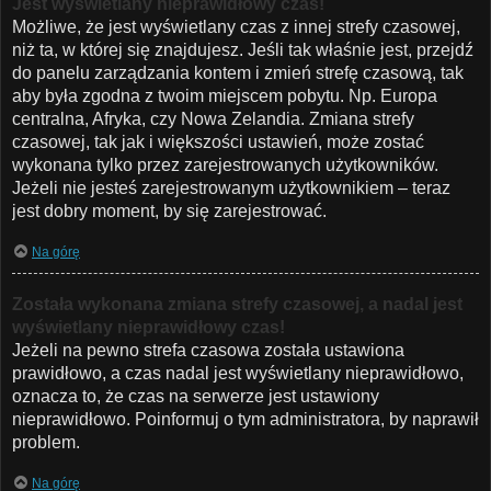
Jest wyświetlany nieprawidłowy czas!
Możliwe, że jest wyświetlany czas z innej strefy czasowej,
niż ta, w której się znajdujesz. Jeśli tak właśnie jest, przejdź
do panelu zarządzania kontem i zmień strefę czasową, tak
aby była zgodna z twoim miejscem pobytu. Np. Europa
centralna, Afryka, czy Nowa Zelandia. Zmiana strefy
czasowej, tak jak i większości ustawień, może zostać
wykonana tylko przez zarejestrowanych użytkowników.
Jeżeli nie jesteś zarejestrowanym użytkownikiem – teraz
jest dobry moment, by się zarejestrować.
Na górę
Została wykonana zmiana strefy czasowej, a nadal jest
wyświetlany nieprawidłowy czas!
Jeżeli na pewno strefa czasowa została ustawiona
prawidłowo, a czas nadal jest wyświetlany nieprawidłowo,
oznacza to, że czas na serwerze jest ustawiony
nieprawidłowo. Poinformuj o tym administratora, by naprawił
problem.
Na górę