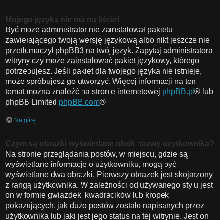
Mojego języka nie ma na liście!
Być może administrator nie zainstalował pakietu
zawierającego twoją wersję językową albo nikt jeszcze nie
przetłumaczył phpBB3 na twój język. Zapytaj administratora
witryny czy może zainstalować pakiet językowy, którego
potrzebujesz. Jeśli pakiet dla twojego języka nie istnieje,
może spróbujesz go utworzyć. Więcej informacji na ten
temat można znaleźć na stronie internetowej
phpBB.pl
® lub
phpBB Limited
phpBB.com
®
Na górę
Czym są obrazki wyświetlane obok nazwy użytkownika?
Na stronie przeglądania postów, w miejscu, gdzie są
wyświetlane informacje o użytkowniku, mogą być
wyświetlane dwa obrazki. Pierwszy obrazek jest skojarzony
z rangą użytkownika. W zależności od używanego stylu jest
on w formie gwiazdek, kwadracików lub kropek
pokazujących, jak dużo postów zostało napisanych przez
użytkownika lub jaki jest jego status na tej witrynie. Jest on