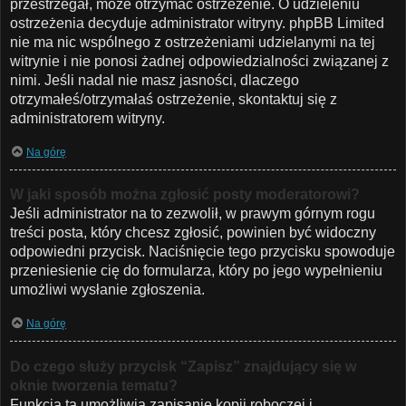
przestrzegał, może otrzymać ostrzeżenie. O udzieleniu
ostrzeżenia decyduje administrator witryny. phpBB Limited
nie ma nic wspólnego z ostrzeżeniami udzielanymi na tej
witrynie i nie ponosi żadnej odpowiedzialności związanej z
nimi. Jeśli nadal nie masz jasności, dlaczego
otrzymałeś/otrzymałaś ostrzeżenie, skontaktuj się z
administratorem witryny.
Na górę
W jaki sposób można zgłosić posty moderatorowi?
Jeśli administrator na to zezwolił, w prawym górnym rogu
treści posta, który chcesz zgłosić, powinien być widoczny
odpowiedni przycisk. Naciśnięcie tego przycisku spowoduje
przeniesienie cię do formularza, który po jego wypełnieniu
umożliwi wysłanie zgłoszenia.
Na górę
Do czego służy przycisk “Zapisz” znajdujący się w
oknie tworzenia tematu?
Funkcja ta umożliwia zapisanie kopii roboczej i