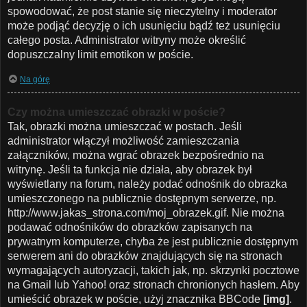
spowodować, że post stanie się nieczytelny i moderator
może podjąć decyzję o ich usunięciu bądź też usunięciu
całego posta. Administrator witryny może określić
dopuszczalny limit emotikon w poście.
Na górę
Czy można umieszczać obrazki w poście?
Tak, obrazki można umieszczać w postach. Jeśli
administrator włączył możliwość zamieszczania
załączników, można wgrać obrazek bezpośrednio na
witrynę. Jeśli ta funkcja nie działa, aby obrazek był
wyświetlany na forum, należy podać odnośnik do obrazka
umieszczonego na publicznie dostępnym serwerze, np.
http://www.jakas_strona.com/moj_obrazek.gif. Nie można
podawać odnośników do obrazków zapisanych na
prywatnym komputerze, chyba że jest publicznie dostępnym
serwerem ani do obrazków znajdujących się na stronach
wymagających autoryzacji, takich jak, np. skrzynki pocztowe
na Gmail lub Yahoo! oraz stronach chronionych hasłem. Aby
umieścić obrazek w poście, użyj znacznika BBCode
[img]
.