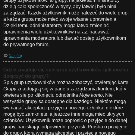
Grupy użytkowników, to grupy, na jakie administratorzy
dzielą całą społeczność witryny, aby łatwiej było nimi
zarządzać. Każdy użytkownik może należeć do wielu grup,
a każda grupa może mieć swoje własne uprawnienia.
Dzięki temu administratorzy mogą łatwo zmieniać
uprawnienia wielu użytkowników naraz, nadawać
uprawnienia moderatora lub dawać dostęp użytkownikom
do prywatnego forum.
Na górę
Gdzie znajduje się spis grup użytkowników i jak można
dołączyć do grupy?
Spis grup użytkowników można zobaczyć, otwierając kartę
Grupy
znajdującą się w panelu zarządzania kontem, który
otwiera się po kliknięciu odnośnika
Moje konto
. Nie
wszystkie grupy są dostępne dla każdego. Niektóre mogą
wymagać akceptacji przyjęcia nowego członka, niektóre
mogą być zamknięte, a jeszcze inne mogą mieć ukrytych
członków. Użytkownik może poprosić o przyjęcie do danej
grupy, naciskając odpowiedni przycisk. Prośba o przyjęcie
do grupy, która wymaga akceptacji przyjęcia nowego